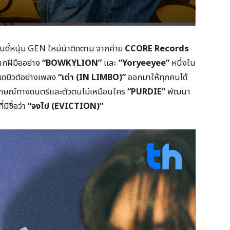
นดี้หนุ่ม GEN ใหม่น่าติดตาม จากค่าย
CCORE Records
ากฝีมืออย่าง
“BOWKYLION”
และ
“Yoryeeyee”
หนึ่งใน
ลเดบิวต์อย่างเพลง
“เต่า (IN LIMBO)”
ออกมาให้ทุกคนได้
อกลักษณ์ทางดนตรีและตัวตนไม่เหมือนใคร
“PURDIE”
พัฒนา
ีชื่อว่า
“จงไป (EVICTION)”