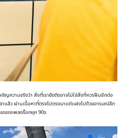
ผชิญความจริงว่า สิ่งที่เรายึดติดอาจไม่ใช่สิ่งที่ควรฝืนอีกต่อ
วลาแล้ว ผ่านเนื้อหาที่ตรงไปตรงมาแต่แฝงไปด้วยอารมณ์ลึก
นอายของเพลงร็อกยุค 90s