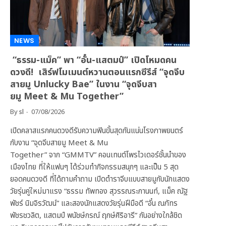
NEWS
“ธรรม-แม็ค” พา “อั๋น-แสตมป์” เปิดโหมดคน
ดวงดี! เสิร์ฟโมเมนต์หวานตอนแรกซีรีส์ “จุดจีบ
สายมู Unlucky Bae” ในงาน “จุดจีบสา
ยมู Meet & Mu Together”
By
sl
07/08/2026
เปิดคลาสแรกคนดวงดีรับความฟินขั้นสุดกันแน่นโรงภาพยนตร์
กับงาน “จุดจีบสายมู Meet & Mu
Together” จาก “GMMTV” คอนเทนต์โพรไวเดอร์ชั้นนำของ
เมืองไทย ที่ให้แฟนๆ ได้ร่วมทำกิจกรรมสนุกๆ และเป็น 5 สุด
ยอดคนดวงดี ที่ได้ถามคำถาม เปิดตำราจีบแบบสายมูกับนักแสดง
วัยรุ่นคู่ใหม่มาแรง “ธรรม ทัพทอง สุวรรณระกานนท์, แม็ค ณัฐ
พัชร์ นิมจิรวัฒน์” และสองนักแสดงวัยรุ่นฝีมือดี “อั๋น ณภัทร
พัชรชวลิต, แสตมป์ พนัชษ์กรณ์ ฤกษ์ศิริอารี” กันอย่างใกล้ชิด