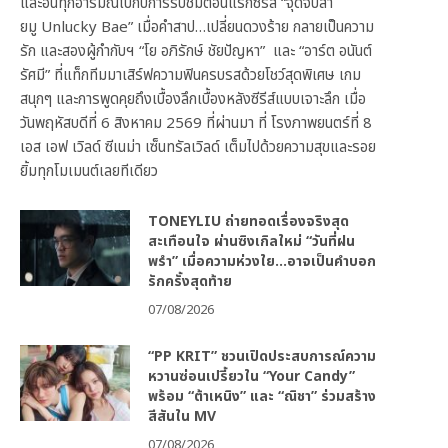
และอินทุกอารมณ์ไปกับการรับชมตอนแรกซีรีส์ “จุดจีบสา
ยมู Unlucky Bae” เมื่อคำสาป…เปลี่ยนดวงร้าย กลายเป็นความ
รัก และสองผู้กำกับฯ “โย อภิรักษ์ ชัยปัญหา” และ “อาร์ต อนันต์
รัศมี” ที่แท็กทีมมาเสิร์ฟความฟินครบรสด้วยโชว์สุดพิเศษ เกม
สนุกๆ และการพูดคุยถึงเบื้องลึกเบื้องหลังซีรีส์แบบเจาะลึก เมื่อ
วันพฤหัสบดีที่ 6 สิงหาคม 2569 ที่ผ่านมา ที่ โรงภาพยนตร์ที่ 8
เอส เอฟ เวิลด์ ซีเนม่า เซ็นทรัลเวิลด์ เต็มไปด้วยความสุขและรอย
ยิ้มทุกโมเมนต์เลยทีเดียว
TONEYLIU ถ่ายทอดเรื่องจริงสุด
สะเทือนใจ ผ่านซิงเกิลใหม่ “วันที่ฝน
พรำ” เมื่อความห่วงใย…อาจเป็นคำบอก
รักครั้งสุดท้าย
07/08/2026
“PP KRIT” ชวนเปิดประสบการณ์ความ
หวานซ่อนเปรี้ยวใน “Your Candy”
พร้อม “ต้าเหนิง” และ “ณิชา” ร่วมสร้าง
สีสันใน MV
07/08/2026