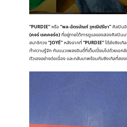
“PURDIE”
หรือ
“พล-ฉัตรบัณฑ์ วุฑฒิปรีชา”
ศิลปินอิ
(คอร์ เรคคอร์ด)
ที่อยู่ภายใต้การดูแลของสองศิลปินม
สมาชิกวง
“JOYÉ”
หลังจากที่
“PURDIE”
ได้ส่งซิงเกิ
ทำความรู้จัก กับแนวเพลงอินดี้ที่เต็มเปี่ยมไปด้วยเ
ตัวเองอย่างต่อเนื่อง และกลับมาพร้อมกับซิงเกิลที่สองที่ม