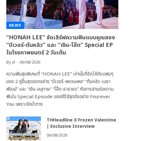
NEWS
“HONAH LEE” จัดเสิร์ฟความฟินแบบคูณสอง
“บีเวอร์-ต้นหลิว” และ “เงิน-โอ๊ต” Special EP
ในโรงภาพยนตร์ 2 วันเต็ม
By
sl
06/08/2026
ความฟินสุดพิเศษที่ “HONAH LEE” เท่านั้นที่จัดให้กับแฟนๆ
ของ 2 คู่จิ้นสุดฮอตอย่าง “บีเวอร์-พรรษพล” “ต้นหลิว-เมธา
พัฒน์” และ “เงิน-อนุภาษ” “โอ๊ต-ธาราธร” กับการสานต่อความ
ฟินใน Special Episode ของซีรีส์สุดปังอย่าง Fourever
You เพราะรักนำทาง
THHeadline X Frozen Valentine
| Exclusive Interview
06/08/2026