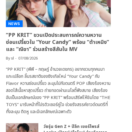
NEWS
“PP KRIT” ชวนเปิดประสบการณ์ความหวาน
ซ่อนเปรี้ยวใน “Your Candy” พร้อม “ต้าเหนิง”
และ “ณิชา” ร่วมสร้างสีสันใน MV
By
sl
07/08/2026
“PP KRIT” (พีพี – กฤษฏ์ อำนวยเดชกร) อยากชวนทุกคนมา
แกะเปลือก ลิ้มรสชาติของซิงเกิลใหม่ “Your Candy” กับ
Flavor หวานซ่อนเปรี้ยว ละมุนไปกับดนตรี POP เสียงร้องหวาน
สอดไส้เนื้อหาสุดเปรี้ยว ถ่ายทอดผ่านเมโลดี้ฟังสบาย เสียงร้อง
อันเป็นเอกลักษณ์ของ “PP KRIT” พร้อมเสิร์ฟให้ชิมโดย “THE
TOYS” มารับหน้าที่โปรดิวเซอร์คู่ใจ ช่วยรังสรรค์ซาวด์ดนตรีที่
ทั้งละมุน ติดหู และมีเอกลักษณ์เฉพาะตัว
วัยรุ่น Gen Z + ปีลึก เซอร์ไพรส์