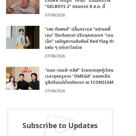
Looke เปิดรูป “โทโมะ” ร่วมจักรวาล
“GELBOYS 2” ตอนแรก 8 ส.ค. นี้
07/08/2026
“เฮง ทัตพงศ์” ปลื้มกระแส “อย่าขอพี่
เจน” ปังเกินคาด! ปรับลุคสวมบท “เจน
เล็ก” เผชิญความสัมพันธ์ Red Flag ทำ
แฟน ๆ แห่เอาใจช่วย
07/08/2026
“แบม–เจมส์–กลัฟ” ร่วมอวดลุคคู่เรือน
เวลาสุดหรูจาก “OMEGA” ฉลองเปิด
บูติกริมแม่น้ำแห่งแรก ณ ICONSIAM
07/08/2026
Subscribe to Updates