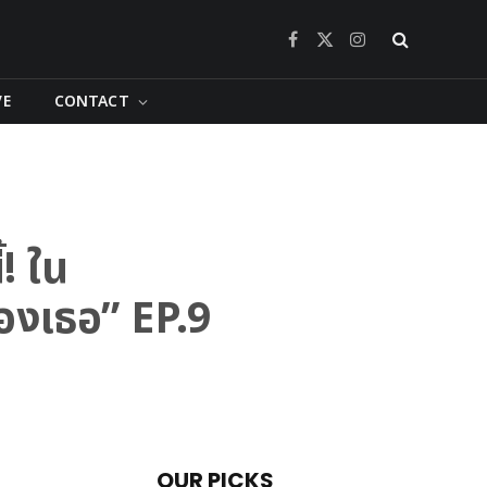
Facebook
X
Instagram
(Twitter)
VE
CONTACT
! ใน
องเธอ” EP.9
OUR PICKS