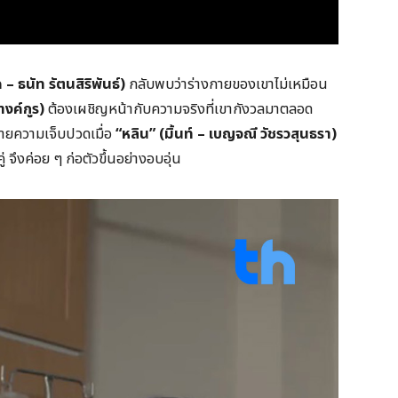
 – ธนัท รัตนสิริพันธ์)
กลับพบว่าร่างกายของเขาไม่เหมือน
างค์กูร)
ต้องเผชิญหน้ากับความจริงที่เขากังวลมาตลอด
ลายความเจ็บปวดเมื่อ
“
หลิน” (มิ้นท์ – เบญจณี วัชรวสุนธรา)
 จึงค่อย ๆ ก่อตัวขึ้นอย่างอบอุ่น