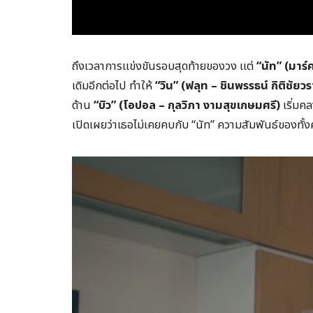
ถึงเวลาการแข่งขันรอบสุดท้ายของวง แต่
“
นัท” (มาร์ค
เดิมอีกต่อไป ทำให้
“
วิน” (ฟลุท – ชินพรรธน์ กิติชัยวร
ด้าน
“
บิว” (โอปอล – กุลวิภา งามสุขเกษมศรี)
เริ่มค
เปิดเผยว่าเธอไม่เคยคบกับ “นัท” ความสัมพันธ์ของทั้งคู่