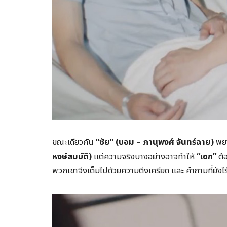
ขณะเดียวกัน
“
ชัย” (บอม – ภานุพงศ์ จันทร์ฉาย)
พยา
หงษ์สมบัติ)
แต่ความจริงบางอย่างอาจทำให้
“
เอก”
ต้อ
พวกเขาจึงเต็มไปด้วยความตึงเครียด และ คำถามที่ยังไ