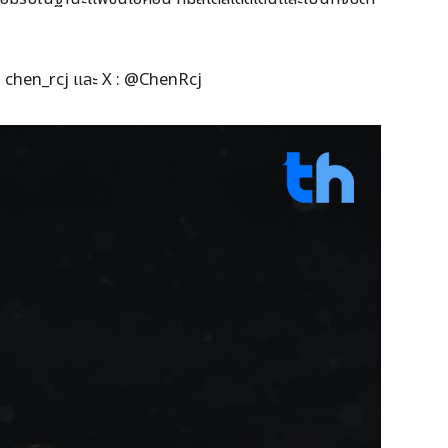
G : chen_rcj และ X : @ChenRcj