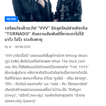
NEWS
เตรียมใจเฝ้าระวัง! “VVV” ฉีกลุคใหม่ผ่านซิงเกิล
“TORNADO” กับความสัมพันธ์ที่คาดเดาไม่ได้
มาไว ไปไว ราวกับพายุ
By
sl
06/08/2026
“VVV (ทริปเปิ้ลวี)” บอยแบนด์คลื่นลูกใหม่จาก Whoop Music
(วูป มิวสิค) สังกัดในเครือค่ายเพลง What The Duck (วอท
เดอะ ดัก) ที่มีศิลปินและโปรดิวเซอร์มือทองอย่าง “THE TOYS”
นั่งแท่นผู้บริหาร หลังจากเปิดตัวเดบิวต์อย่างเป็นทางการไปเมื่อ
ต้นปีที่ผ่านมา พวกเขาทั้งสาม นำโดย “จูเนียร์ – ปริยะ จิยางกูร”,
“จีวัท – จีรวัฒน์ ชอบการกิจ” และ “เจนัส – ศิระ วิจิตรธนารักษ์”
เดินหน้าสร้างผลงานแบบนอนสต็อป ไม่ว่าจะเป็น “ตัวปัญหา
(Envy)”, “เนิร์ดดี (Nerdy)” และซิงเกิลล่าสุดอย่าง “เจ้าชาย
ของแก (My Queen)”