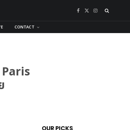
Facebook
X
Instagram
(Twitter)
VE
CONTACT
 Paris
ย
OUR PICKS