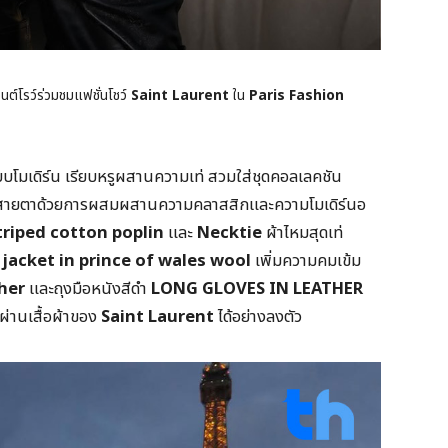
นต์โรว์ร่วมชมแฟชั่นโชว์
Saint Laurent
ใน
Paris Fashion
บบโมเดิร์น เรียบหรูผสานความเท่ สวมใส่ชุดคอลเลคชัน
สายตาด้วยการผสมผสานความคลาสสิกและความโมเดิร์นอ
triped cotton poplin
และ
Necktie
ผ้าไหมสุดเท่
jacket in prince of wales wool
เพิ่มความคมเข้ม
her
และถุงมือหนังสีดำ
LONG GLOVES IN LEATHER
ผ่านเสื้อผ้าของ
Saint Laurent
ได้อย่างลงตัว