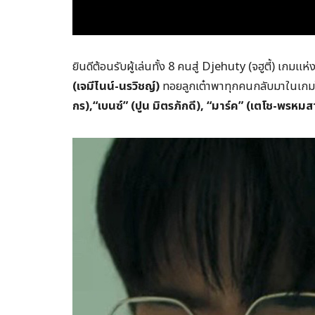
ยินดีต้อนรับผู้เล่นทั้ง 8 คนสู่ Djehuty (จฮูตี้) เ
(เจมีไนน์-นรวิชญ์)
ทอยลูกเต๋าพาทุกคนกลับมาในเกมได้
กร),“
เบนซ์” (ปูน มิตรภักดี), “
มาร์ค” (เตโช-พรหมส