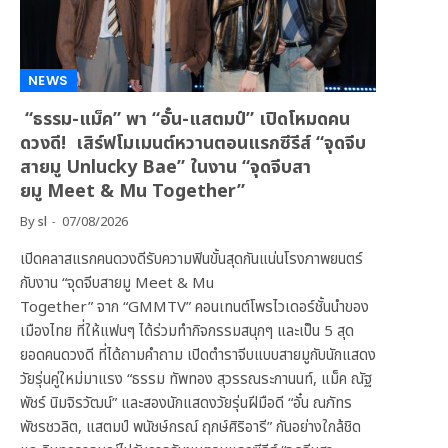
NEWS
“ธรรม-แม็ค” พา “อั๋น-แสตมป์” เปิดโหมดคน
ดวงดี! เสิร์ฟโมเมนต์หวานตอนแรกซีรีส์ “จุดจีบ
สายมู Unlucky Bae” ในงาน “จุดจีบสา
ยมู Meet & Mu Together”
By
sl
07/08/2026
เปิดคลาสแรกคนดวงดีรับความฟินขั้นสุดกันแน่นโรงภาพยนตร์
กับงาน “จุดจีบสายมู Meet & Mu
Together” จาก “GMMTV” คอนเทนต์โพรไวเดอร์ชั้นนำของ
เมืองไทย ที่ให้แฟนๆ ได้ร่วมทำกิจกรรมสนุกๆ และเป็น 5 สุด
ยอดคนดวงดี ที่ได้ถามคำถาม เปิดตำราจีบแบบสายมูกับนักแสดง
วัยรุ่นคู่ใหม่มาแรง “ธรรม ทัพทอง สุวรรณระกานนท์, แม็ค ณัฐ
พัชร์ นิมจิรวัฒน์” และสองนักแสดงวัยรุ่นฝีมือดี “อั๋น ณภัทร
พัชรชวลิต, แสตมป์ พนัชษ์กรณ์ ฤกษ์ศิริอารี” กันอย่างใกล้ชิด