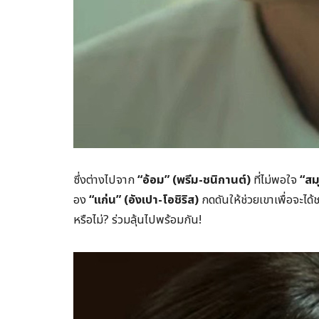
ซึ่งต่างไปจาก
“
อ้อม” (พรีม-ชนิกานต์)
ที่ไม่พอใจ
“
สม
อง
“
แก่น” (อังเปา-โอชิริส)
กดดันให้ช่วยเขาเพื่อจะได้ช
หรือไม่? ร่วมลุ้นไปพร้อมกัน!