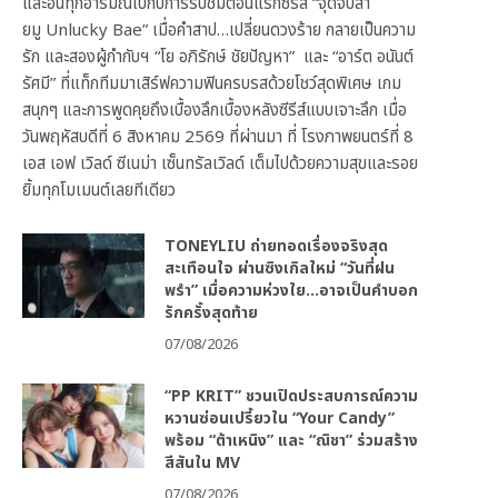
และอินทุกอารมณ์ไปกับการรับชมตอนแรกซีรีส์ “จุดจีบสา
ยมู Unlucky Bae” เมื่อคำสาป…เปลี่ยนดวงร้าย กลายเป็นความ
รัก และสองผู้กำกับฯ “โย อภิรักษ์ ชัยปัญหา” และ “อาร์ต อนันต์
รัศมี” ที่แท็กทีมมาเสิร์ฟความฟินครบรสด้วยโชว์สุดพิเศษ เกม
สนุกๆ และการพูดคุยถึงเบื้องลึกเบื้องหลังซีรีส์แบบเจาะลึก เมื่อ
วันพฤหัสบดีที่ 6 สิงหาคม 2569 ที่ผ่านมา ที่ โรงภาพยนตร์ที่ 8
เอส เอฟ เวิลด์ ซีเนม่า เซ็นทรัลเวิลด์ เต็มไปด้วยความสุขและรอย
ยิ้มทุกโมเมนต์เลยทีเดียว
TONEYLIU ถ่ายทอดเรื่องจริงสุด
สะเทือนใจ ผ่านซิงเกิลใหม่ “วันที่ฝน
พรำ” เมื่อความห่วงใย…อาจเป็นคำบอก
รักครั้งสุดท้าย
07/08/2026
“PP KRIT” ชวนเปิดประสบการณ์ความ
หวานซ่อนเปรี้ยวใน “Your Candy”
พร้อม “ต้าเหนิง” และ “ณิชา” ร่วมสร้าง
สีสันใน MV
07/08/2026