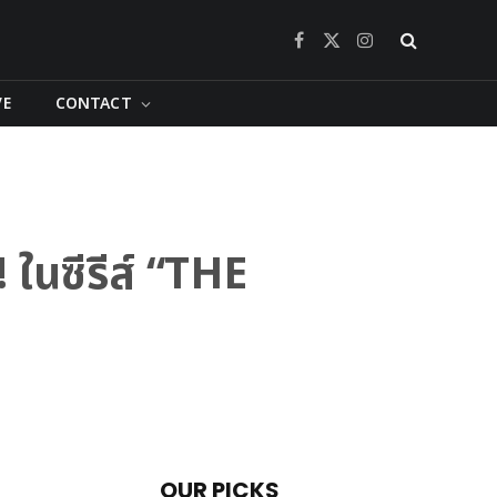
Facebook
X
Instagram
(Twitter)
VE
CONTACT
! ในซีรีส์ “THE
OUR PICKS