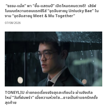
“ธรรม-แม็ค” พา “อั๋น-แสตมป์” เปิดโหมดคนดวงดี! เสิร์ฟ
โมเมนต์หวานตอนแรกซีรีส์ “จุดจีบสายมู Unlucky Bae” ใน
งาน “จุดจีบสายมู Meet & Mu Together”
07/08/2026
TONEYLIU ถ่ายทอดเรื่องจริงสุดสะเทือนใจ ผ่านซิงเกิล
ใหม่ “วันที่ฝนพรำ” เมื่อความห่วงใย…อาจเป็นคำบอกรักครั้ง
สุดท้าย