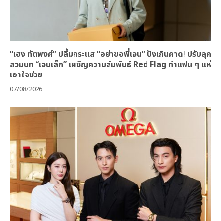
“เฮง ทัตพงศ์” ปลื้มกระแส “อย่าขอพี่เจน” ปังเกินคาด! ปรับลุค
สวมบท “เจนเล็ก” เผชิญความสัมพันธ์ Red Flag ทำแฟน ๆ แห่
เอาใจช่วย
07/08/2026