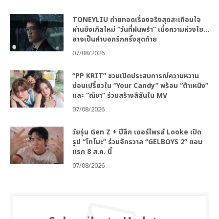
TONEYLIU ถ่ายทอดเรื่องจริงสุดสะเทือนใจ
ผ่านซิงเกิลใหม่ “วันที่ฝนพรำ” เมื่อความห่วงใย…
อาจเป็นคำบอกรักครั้งสุดท้าย
07/08/2026
“PP KRIT” ชวนเปิดประสบการณ์ความหวาน
ซ่อนเปรี้ยวใน “Your Candy” พร้อม “ต้าเหนิง”
และ “ณิชา” ร่วมสร้างสีสันใน MV
07/08/2026
วัยรุ่น Gen Z + ปีลึก เซอร์ไพรส์ Looke เปิด
รูป “โทโมะ” ร่วมจักรวาล “GELBOYS 2” ตอน
แรก 8 ส.ค. นี้
07/08/2026