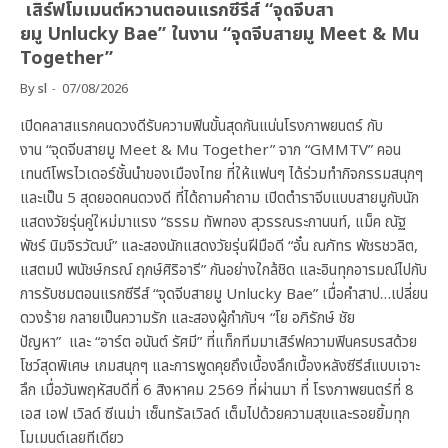
เสิร์ฟโมเมนต์หวานตอนแรกซีรีส์ “จุดจีบสา
ยมู Unlucky Bae” ในงาน “จุดจีบสายมู Meet & Mu
Together”
By
sl
07/08/2026
เปิดคลาสแรกคนดวงดีรับความฟินขั้นสุดกันแน่นโรงภาพยนตร์ กับ
งาน “จุดจีบสายมู Meet & Mu Together” จาก “GMMTV” คอน
เทนต์โพรไวเดอร์ชั้นนำของเมืองไทย ที่ให้แฟนๆ ได้ร่วมทำกิจกรรมสนุกๆ
และเป็น 5 สุดยอดคนดวงดี ที่ได้ถามคำถาม เปิดตำราจีบแบบสายมูกับนัก
แสดงวัยรุ่นคู่ใหม่มาแรง “ธรรม ทัพทอง สุวรรณระกานนท์, แม็ค ณัฐ
พัชร์ นิมจิรวัฒน์” และสองนักแสดงวัยรุ่นฝีมือดี “อั๋น ณภัทร พัชรชวลิต,
แสตมป์ พนัชษ์กรณ์ ฤกษ์ศิริอารี” กันอย่างใกล้ชิด และอินทุกอารมณ์ไปกับ
การรับชมตอนแรกซีรีส์ “จุดจีบสายมู Unlucky Bae” เมื่อคำสาป…เปลี่ยน
ดวงร้าย กลายเป็นความรัก และสองผู้กำกับฯ “โย อภิรักษ์ ชัย
ปัญหา” และ “อาร์ต อนันต์ รัศมี” ที่แท็กทีมมาเสิร์ฟความฟินครบรสด้วย
โชว์สุดพิเศษ เกมสนุกๆ และการพูดคุยถึงเบื้องลึกเบื้องหลังซีรีส์แบบเจาะ
ลึก เมื่อวันพฤหัสบดีที่ 6 สิงหาคม 2569 ที่ผ่านมา ที่ โรงภาพยนตร์ที่ 8
เอส เอฟ เวิลด์ ซีเนม่า เซ็นทรัลเวิลด์ เต็มไปด้วยความสุขและรอยยิ้มทุก
โมเมนต์เลยทีเดียว