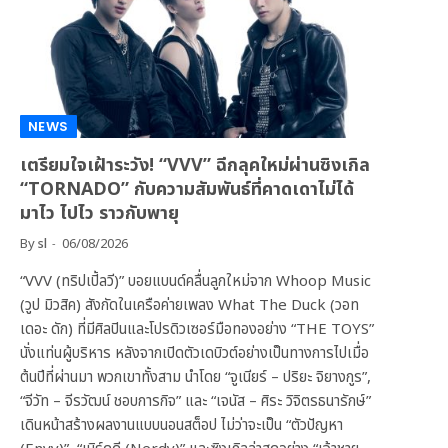
NEWS
เตรียมใจเฝ้าระวัง! “VVV” ฉีกลุคใหม่ผ่านซิงเกิล
“TORNADO” กับความสัมพันธ์ที่คาดเดาไม่ได้
มาไว ไปไว ราวกับพายุ
By
sl
06/08/2026
“VVV (ทริปเปิ้ลวี)” บอยแบนด์คลื่นลูกใหม่จาก Whoop Music
(วูป มิวสิค) สังกัดในเครือค่ายเพลง What The Duck (วอท
เดอะ ดัก) ที่มีศิลปินและโปรดิวเซอร์มือทองอย่าง “THE TOYS”
นั่งแท่นผู้บริหาร หลังจากเปิดตัวเดบิวต์อย่างเป็นทางการไปเมื่อ
ต้นปีที่ผ่านมา พวกเขาทั้งสาม นำโดย “จูเนียร์ – ปริยะ จิยางกูร”,
“จีวัท – จีรวัฒน์ ชอบการกิจ” และ “เจนัส – ศิระ วิจิตรธนารักษ์”
เดินหน้าสร้างผลงานแบบนอนสต็อป ไม่ว่าจะเป็น “ตัวปัญหา