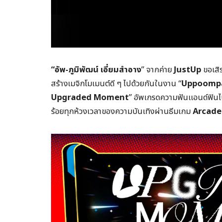
“
อัพ-ภูมิพัฒน์ เอี่ยมสำอาง
” จากค่าย
JustUp
ขอเสิ
สร้างเมจิกโมเมนต์ดี ๆ ไปด้วยกันในงาน “
Uppoompat
Upgraded Moment
” อัพเกรดความฟันแอนด์ฟินไปกั
ร้อยทุกห้วงเวลาของความบันเทิงผ่านธีมเกม
Arcade