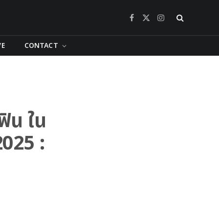
Facebook
X
Instagram
(Twitter)
VE
CONTACT
ฟิน ใน
025 :