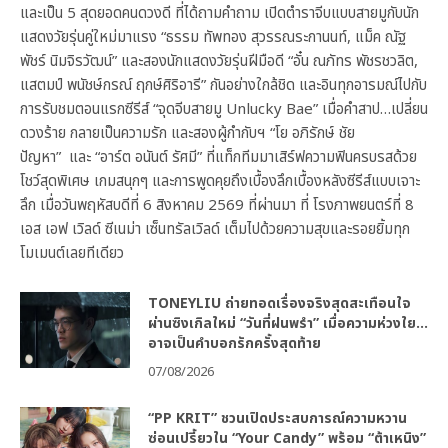
และเป็น 5 สุดยอดคนดวงดี ที่ได้ถามคำถาม เปิดตำราจีบแบบสายมูกับนัก
แสดงวัยรุ่นคู่ใหม่มาแรง “ธรรม ทัพทอง สุวรรณระกานนท์, แม็ค ณัฐ
พัชร์ นิมจิรวัฒน์” และสองนักแสดงวัยรุ่นฝีมือดี “อั๋น ณภัทร พัชรชวลิต,
แสตมป์ พนัชษ์กรณ์ ฤกษ์ศิริอารี” กันอย่างใกล้ชิด และอินทุกอารมณ์ไปกับ
การรับชมตอนแรกซีรีส์ “จุดจีบสายมู Unlucky Bae” เมื่อคำสาป…เปลี่ยน
ดวงร้าย กลายเป็นความรัก และสองผู้กำกับฯ “โย อภิรักษ์ ชัย
ปัญหา” และ “อาร์ต อนันต์ รัศมี” ที่แท็กทีมมาเสิร์ฟความฟินครบรสด้วย
โชว์สุดพิเศษ เกมสนุกๆ และการพูดคุยถึงเบื้องลึกเบื้องหลังซีรีส์แบบเจาะ
ลึก เมื่อวันพฤหัสบดีที่ 6 สิงหาคม 2569 ที่ผ่านมา ที่ โรงภาพยนตร์ที่ 8
เอส เอฟ เวิลด์ ซีเนม่า เซ็นทรัลเวิลด์ เต็มไปด้วยความสุขและรอยยิ้มทุก
โมเมนต์เลยทีเดียว
TONEYLIU ถ่ายทอดเรื่องจริงสุดสะเทือนใจ
ผ่านซิงเกิลใหม่ “วันที่ฝนพรำ” เมื่อความห่วงใย…
อาจเป็นคำบอกรักครั้งสุดท้าย
07/08/2026
“PP KRIT” ชวนเปิดประสบการณ์ความหวาน
ซ่อนเปรี้ยวใน “Your Candy” พร้อม “ต้าเหนิง”