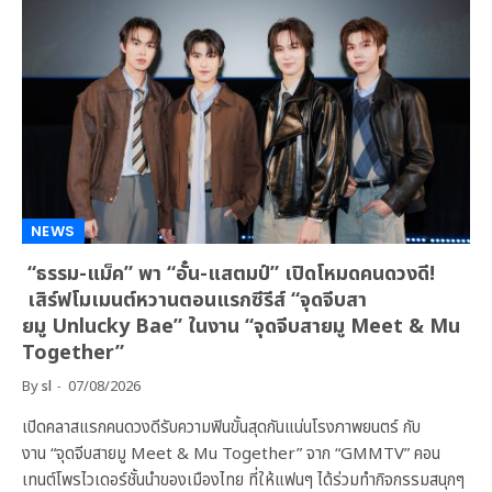
NEWS
“ธรรม-แม็ค” พา “อั๋น-แสตมป์” เปิดโหมดคนดวงดี!
เสิร์ฟโมเมนต์หวานตอนแรกซีรีส์ “จุดจีบสา
ยมู Unlucky Bae” ในงาน “จุดจีบสายมู Meet & Mu
Together”
By
sl
07/08/2026
เปิดคลาสแรกคนดวงดีรับความฟินขั้นสุดกันแน่นโรงภาพยนตร์ กับ
งาน “จุดจีบสายมู Meet & Mu Together” จาก “GMMTV” คอน
เทนต์โพรไวเดอร์ชั้นนำของเมืองไทย ที่ให้แฟนๆ ได้ร่วมทำกิจกรรมสนุกๆ