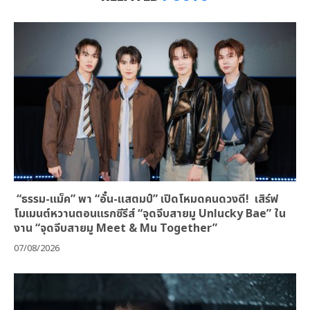
“ธรรม-แม็ค” พา “อั๋น-แสตมป์” เปิดโหมดคนดวงดี! เสิร์ฟ
โมเมนต์หวานตอนแรกซีรีส์ “จุดจีบสายมู Unlucky Bae” ใน
งาน “จุดจีบสายมู Meet & Mu Together”
07/08/2026