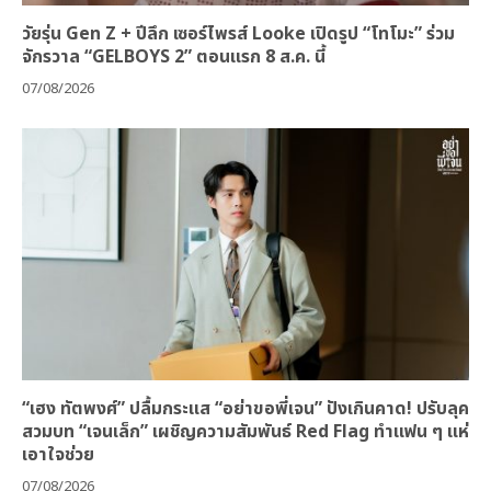
วัยรุ่น Gen Z + ปีลึก เซอร์ไพรส์ Looke เปิดรูป “โทโมะ” ร่วม
จักรวาล “GELBOYS 2” ตอนแรก 8 ส.ค. นี้
07/08/2026
“เฮง ทัตพงศ์” ปลื้มกระแส “อย่าขอพี่เจน” ปังเกินคาด! ปรับลุค
สวมบท “เจนเล็ก” เผชิญความสัมพันธ์ Red Flag ทำแฟน ๆ แห่
เอาใจช่วย
07/08/2026