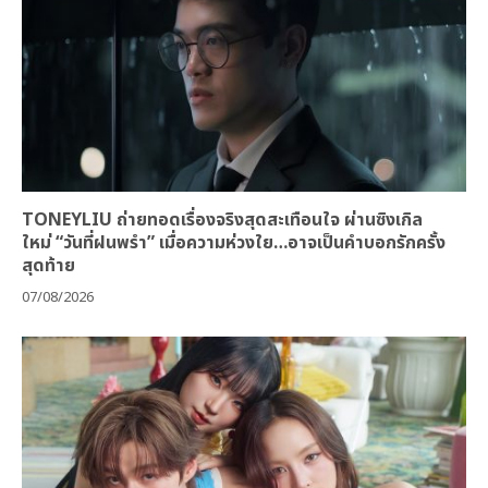
TONEYLIU ถ่ายทอดเรื่องจริงสุดสะเทือนใจ ผ่านซิงเกิล
ใหม่ “วันที่ฝนพรำ” เมื่อความห่วงใย…อาจเป็นคำบอกรักครั้ง
สุดท้าย
07/08/2026