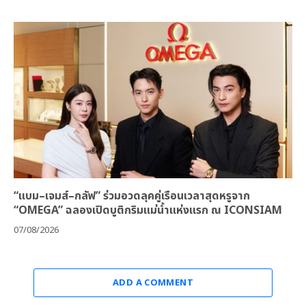
“แบม–เจมส์–กลัฟ” ร่วมอวดลุคคู่เรือนเวลาสุดหรูจาก
“OMEGA” ฉลองเปิดบูติกริมแม่น้ำแห่งแรก ณ ICONSIAM
07/08/2026
ADD A COMMENT