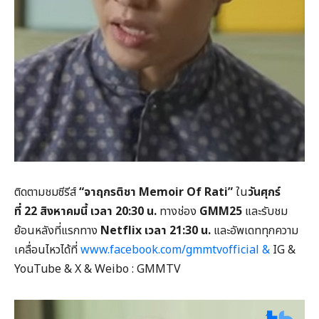
ติดตามชมซีรีส์
“จาฤกรติชา
Memoir Of Rati”
ใน
วันศุกร์
ที่
22
สิงหาคมนี้ เวลา 20:30
น.
ทางช่อง
GMM25
และรับชม
ย้อนหลังที่แรกทาง
Netflix
เวลา 21:30
น.
และอัพเดททุกความ
เคลื่อนไหวได้ที่
www.facebook.com/gmmtvofficial &
IG &
YouTube & X & Weibo : GMMTV