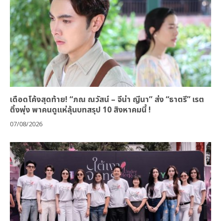
เดือดโค้งสุดท้าย! “ภณ ณวัสน์ – จีน่า ญีนา” ส่ง “ธาตรี” เรต
ติ้งพุ่ง พาคนดูแห่ลุ้นบทสรุป 10 สิงหาคมนี้ !
07/08/2026