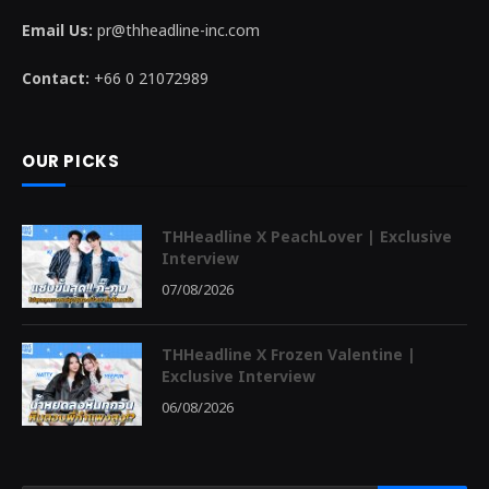
Email Us:
pr@thheadline-inc.com
Contact:
+66 0 21072989
OUR PICKS
THHeadline X PeachLover | Exclusive
Interview
07/08/2026
THHeadline X Frozen Valentine |
Exclusive Interview
06/08/2026