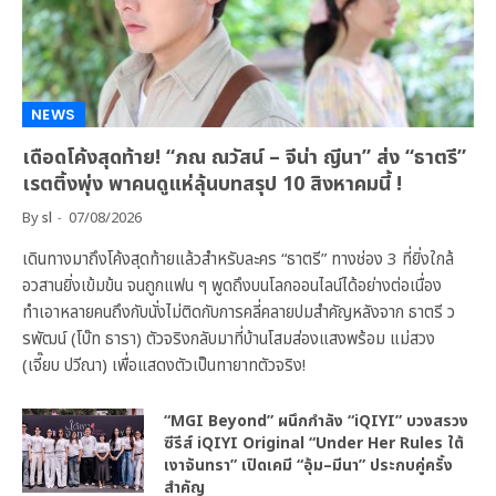
NEWS
เดือดโค้งสุดท้าย! “ภณ ณวัสน์ – จีน่า ญีนา” ส่ง “ธาตรี”
เรตติ้งพุ่ง พาคนดูแห่ลุ้นบทสรุป 10 สิงหาคมนี้ !
By
sl
07/08/2026
เดินทางมาถึงโค้งสุดท้ายแล้วสำหรับละคร “ธาตรี” ทางช่อง 3 ที่ยิ่งใกล้
อวสานยิ่งเข้มข้น จนถูกแฟน ๆ พูดถึงบนโลกออนไลน์ได้อย่างต่อเนื่อง
ทำเอาหลายคนถึงกับนั่งไม่ติดกับการคลี่คลายปมสำคัญหลังจาก ธาตรี ว
รพัฒน์ (โบ๊ท ธารา) ตัวจริงกลับมาที่บ้านโสมส่องแสงพร้อม แม่สวง
(เจี๊ยบ ปวีณา) เพื่อแสดงตัวเป็นทายาทตัวจริง!
“MGI Beyond” ผนึกกำลัง “iQIYI” บวงสรวง
ซีรีส์ iQIYI Original “Under Her Rules ใต้
เงาจันทรา” เปิดเคมี “อุ้ม–มีนา” ประกบคู่ครั้ง
สำคัญ