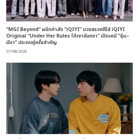
“MGI Beyond” ผนึกกำลัง “iQIYI” บวงสรวงซีรีส์ iQIYI
Original “Under Her Rules ใต้เงาจันทรา” เปิดเคมี “อุ้ม–
มีนา” ประกบคู่ครั้งสำคัญ
07/08/2026