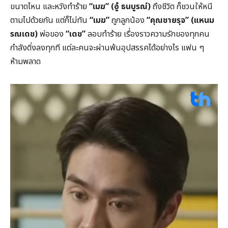
ขนาดไหน และหวังทำร้าย
“
เมฆ” (
อู๋ ธนบูรณ์)
ถึงชีวิต ก็ชวนให้หนี
ตามไปด้วยกัน แต่ก็ไม่ทัน
“
เมฆ”
ถูกลูกน้อง
“
คุณชายรุจ” (
แหนม
รณเดช)
พ่อของ
“
เดช”
ลอบทำร้าย เรื่องราวความรักของทุกคน
กำลังดิ่งลงทุกที แต่ละคนจะผ่านพ้นอุปสรรคได้อย่างไร แฟน ๆ
ห้ามพลาด