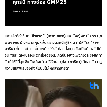
และแล้วก็ถึงวันที่
“
ธีรธรณ์” (
เกรท สพล)
และ
“
หญิงภา” (
กระปุก
พลอยนิรา)
ยกพานพุ่มหมั้นหมายต่อหน้าผู้ใหญ่ ทำให้
“
รติ” (
อิน
สาริน)
ที่ถึงแม้ใจยังมั่นคงกับ
“
ธีร”
ก็อดที่จะทุกข์ใจเป็นกังวลไม่ได้
จน
“
ธีร”
ต้องปลอบใจว่าสิ่งใดยังไม่เกิดขึ้นอย่างเพิ่งกังวล ขอแค่ทำ
วันนี้ให้ดีที่สุด ซึ่ง
“
เสด็จย่านารีรัตน์” (
ก้อย ทาริกา)
ก็คอยจับตาดู
ความสัมพันธ์ของทั้งคู่แบบไม่ให้คลาดสายตา