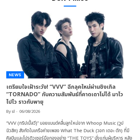
NEWS
เตรียมใจเฝ้าระวัง! “VVV” ฉีกลุคใหม่ผ่านซิงเกิล
“TORNADO” กับความสัมพันธ์ที่คาดเดาไม่ได้ มาไว
ไปไว ราวกับพายุ
By
sl
06/08/2026
“VVV (ทริปเปิ้ลวี)” บอยแบนด์คลื่นลูกใหม่จาก Whoop Music (วูป
มิวสิค) สังกัดในเครือค่ายเพลง What The Duck (วอท เดอะ ดัก) ที่มี
ศิลปินและโปรดิวเซอร์มือทองอย่าง “THE TOYS” นั่งแท่นผู้บริหาร หลัง