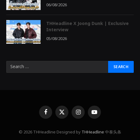
06/08/2026
THHeadline X Joong Dunk | Exclusive
Interview
05/08/2026
Facebook
X
Instagram
YouTube
(Twitter)
© 2026 THHeadline Designed by
THHeadline
中泰头条