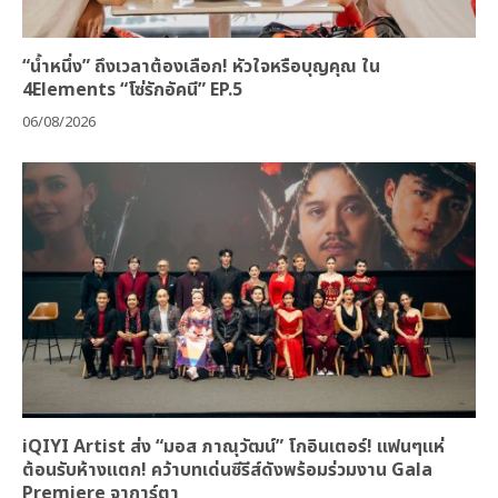
“น้ำหนึ่ง” ถึงเวลาต้องเลือก! หัวใจหรือบุญคุณ ใน
4Elements “โซ่รักอัคนี” EP.5
06/08/2026
iQIYI Artist ส่ง “มอส ภาณุวัฒน์” โกอินเตอร์! แฟนๆแห่
ต้อนรับห้างแตก! คว้าบทเด่นซีรีส์ดังพร้อมร่วมงาน Gala
Premiere จาการ์ตา