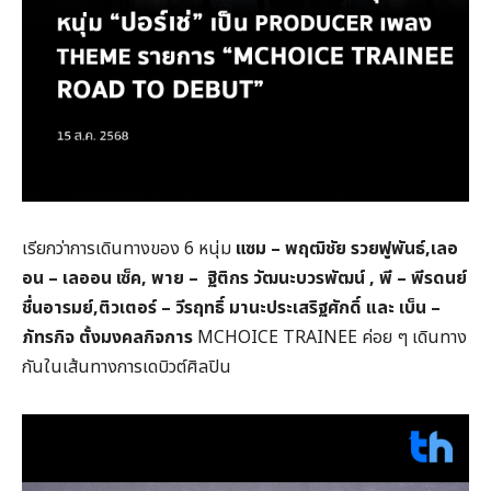
เรียกว่าการเดินทางของ 6 หนุ่ม
แซม – พฤฒิชัย รวยฟูพันธ์
,
เลอ
อน – เลออน เซ็ค,
พาย – ฐิติกร วัฒนะบวรพัฒน์ ,
พี – พีรดนย์
ชื่นอารมย์,
ติวเตอร์ – วีรฤทธิ์ มานะประเสริฐศักดิ์ และ เบ็น –
ภัทรกิจ ตั้งมงคลกิจการ
MCHOICE TRAINEE ค่อย ๆ เดินทาง
กันในเส้นทางการเดบิวต์ศิลปิน