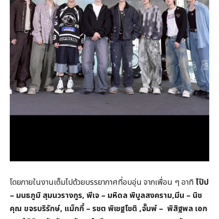
โดยภายในงานเต็มไปด้วยบรรยากาศที่อบอุ่น จากเพื่อน ๆ อาทิ
ไป๊ป
– มนธภูมิ สุมนวรางกูร
,
พีเจ – มหิดล พิบูลสงคราม,
มีน – นิช
คุณ ขจรบริรักษ์,
แม็กกี้ – รชต พิเชฐโชติ ,
จั๊มพ์ – พิสิฐพล เอก