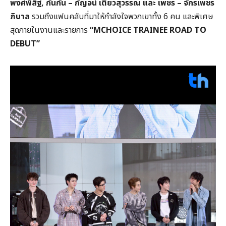
พงศ์พิสิฐ,
กันกัน – กัญจน์ เตียวสุวรรณ และ เพชร – จักรเพชร
ภิบาล
รวมถึงแฟนคลับที่มาให้กำลังใจพวกเขาทั้ง 6 คน และพิเศษ
สุดภายในงานและรายการ
“
MCHOICE TRAINEE ROAD TO
DEBUT
”