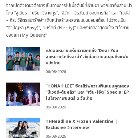
จากเปิดตัวเดบิวต์อย่างเป็นทางการไปเมื่อต้นปีที่ผ่านมา พวกเขาทั้งสาม นำ
โดย “จูเนียร์ – ปริยะ จิยางกูร”, “จีวัท – จีรวัฒน์ ชอบการกิจ” และ “เจนัส
– ศิระ วิจิตรธนารักษ์” เดินหน้าสร้างผลงานแบบนอนสต็อป ไม่ว่าจะเป็น
“ตัวปัญหา (Envy)”, “เนิร์ดดี (Nerdy)” และซิงเกิลล่าสุดอย่าง “เจ้าชาย
ของแก (My Queen)”
เปิดจดหมายแห่งความคิดถึง ‘Dear You
จดหมายรักถึงอาม่า’ ส่งต่อความอบอุ่นถึงแฟน
หนังไทย
06/08/2026
“HONAH LEE” จัดเสิร์ฟความฟินแบบคูณสอง
“บีเวอร์-ต้นหลิว” และ “เงิน-โอ๊ต” Special EP
ในโรงภาพยนตร์ 2 วันเต็ม
06/08/2026
THHeadline X Frozen Valentine |
Exclusive Interview
06/08/2026