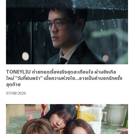
TONEYLIU ถ่ายทอดเรื่องจริงสุดสะเทือนใจ ผ่านซิงเกิล
ใหม่ “วันที่ฝนพรำ” เมื่อความห่วงใย…อาจเป็นคำบอกรักครั้ง
สุดท้าย
07/08/2026