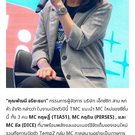
“คุณพัฒนี จรียะธนา”
กรรมการผู้จัดการ บริษัท เอ็กซ์ซิท สาม หก
ห้า จำกัด กล่าวว่า ในงานเปิดตัวปีนี้ TMC แนะนำ MC ใหม่ของซีซั่น
นี้ ทั้ง 3 คน
MC
กฤษฎิ์ (TIA51), MC
กฤติน (PERSES) ,
และ
MC
ชีส (DICE)
ที่มาพร้อมพลังและเอนเนอร์จีจัดเต็มของเจนใหม่
รวมถึงการเปิดตัว TempZ กลุ่ม MC ภาคสนามอย่างเป็นทางการ