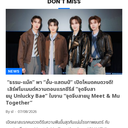
DON'T MISS
NEWS
“ธรรม-แม็ค” พา “อั๋น-แสตมป์” เปิดโหมดคนดวงดี!
เสิร์ฟโมเมนต์หวานตอนแรกซีรีส์ “จุดจีบสา
ยมู Unlucky Bae” ในงาน “จุดจีบสายมู Meet & Mu
Together”
By
sl
07/08/2026
เปิดคลาสแรกคนดวงดีรับความฟินขั้นสุดกันแน่นโรงภาพยนตร์ กับ