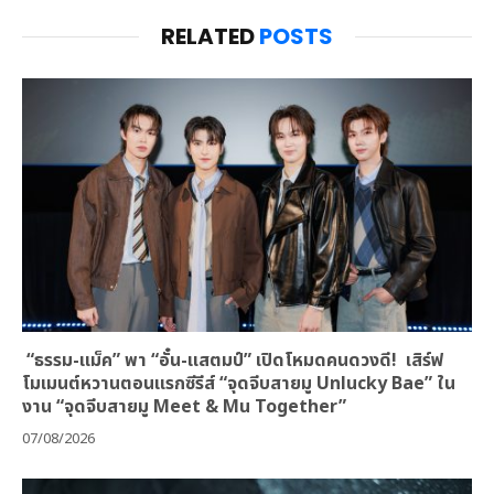
RELATED
POSTS
“ธรรม-แม็ค” พา “อั๋น-แสตมป์” เปิดโหมดคนดวงดี! เสิร์ฟ
โมเมนต์หวานตอนแรกซีรีส์ “จุดจีบสายมู Unlucky Bae” ใน
งาน “จุดจีบสายมู Meet & Mu Together”
07/08/2026