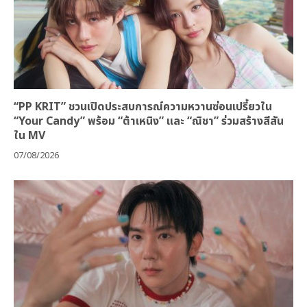
“PP KRIT” ชวนเปิดประสบการณ์ความหวานซ่อนเปรี้ยวใน
“Your Candy” พร้อม “ต้าเหนิง” และ “ณิชา” ร่วมสร้างสีสัน
ใน MV
07/08/2026