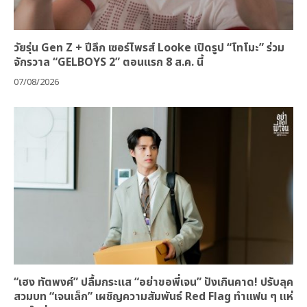
วัยรุ่น Gen Z + ปีลึก เซอร์ไพรส์ Looke เปิดรูป “โทโมะ” ร่วม
จักรวาล “GELBOYS 2” ตอนแรก 8 ส.ค. นี้
07/08/2026
“เฮง ทัตพงศ์” ปลื้มกระแส “อย่าขอพี่เจน” ปังเกินคาด! ปรับลุค
สวมบท “เจนเล็ก” เผชิญความสัมพันธ์ Red Flag ทำแฟน ๆ แห่