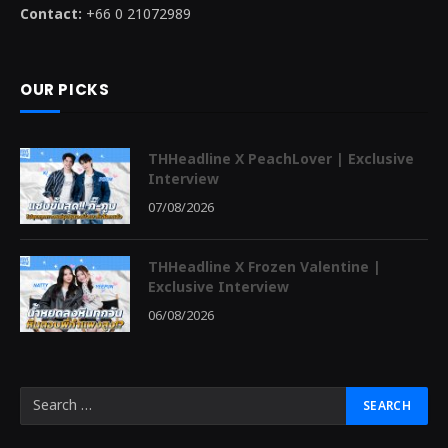
Contact:
+66 0 21072989
OUR PICKS
THHeadline X PeachLover | Exclusive
Interview
07/08/2026
THHeadline X Frozen Valentine |
Exclusive Interview
06/08/2026