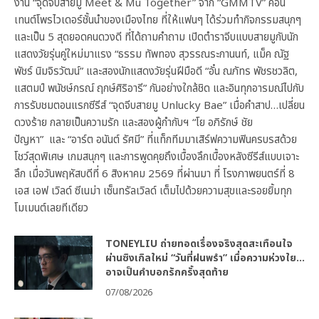
งาน “จุดจีบสายมู Meet & Mu Together” จาก “GMMTV” คอน
เทนต์โพรไวเดอร์ชั้นนำของเมืองไทย ที่ให้แฟนๆ ได้ร่วมทำกิจกรรมสนุกๆ
และเป็น 5 สุดยอดคนดวงดี ที่ได้ถามคำถาม เปิดตำราจีบแบบสายมูกับนัก
แสดงวัยรุ่นคู่ใหม่มาแรง “ธรรม ทัพทอง สุวรรณระกานนท์, แม็ค ณัฐ
พัชร์ นิมจิรวัฒน์” และสองนักแสดงวัยรุ่นฝีมือดี “อั๋น ณภัทร พัชรชวลิต,
แสตมป์ พนัชษ์กรณ์ ฤกษ์ศิริอารี” กันอย่างใกล้ชิด และอินทุกอารมณ์ไปกับ
การรับชมตอนแรกซีรีส์ “จุดจีบสายมู Unlucky Bae” เมื่อคำสาป…เปลี่ยน
ดวงร้าย กลายเป็นความรัก และสองผู้กำกับฯ “โย อภิรักษ์ ชัย
ปัญหา” และ “อาร์ต อนันต์ รัศมี” ที่แท็กทีมมาเสิร์ฟความฟินครบรสด้วย
โชว์สุดพิเศษ เกมสนุกๆ และการพูดคุยถึงเบื้องลึกเบื้องหลังซีรีส์แบบเจาะ
ลึก เมื่อวันพฤหัสบดีที่ 6 สิงหาคม 2569 ที่ผ่านมา ที่ โรงภาพยนตร์ที่ 8
เอส เอฟ เวิลด์ ซีเนม่า เซ็นทรัลเวิลด์ เต็มไปด้วยความสุขและรอยยิ้มทุก
โมเมนต์เลยทีเดียว
TONEYLIU ถ่ายทอดเรื่องจริงสุดสะเทือนใจ
ผ่านซิงเกิลใหม่ “วันที่ฝนพรำ” เมื่อความห่วงใย…
อาจเป็นคำบอกรักครั้งสุดท้าย
07/08/2026