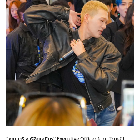
“คุณอารี อารีจิตเสถียร”
Executive Officer (co), TrueCJ