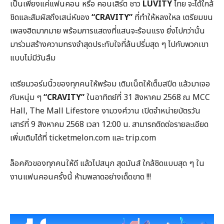
เป็นเพียงแค่แฟนคอน หรือ คอนเสิร์ต ชาว
LUVITY
ไทย จะได้ใกล้
ชิดและสัมผัสถึงเสน่ห์ของ
“
CRAVITY”
ที่ทำให้หลงใหล เตรียมขน
เพลงฮิตมากมาย พร้อมการแสดงที่แสนจะร้อนแรง ยิ่งไปกว่านั้น
มาร่วมสร้างความทรงจำสุดประทับใจที่ล้นปริ่มสุด ๆ ไปกับพวกเขา
แบบไม่มีวันลืม
เตรียมวอร์มนิ้วของทุกคนให้พร้อม เติมเน็ตให้เต็มสปีด แล้วมาเจอ
กับหนุ่ม ๆ
“
CRAVITY”
ในอาทิตย์ที่ 31 สิงหาคม 2568 ณ MCC
Hall, The Mall Lifestore งามวงศ์วาน เปิดจำหน่ายบัตรวัน
เสาร์ที่ 9 สิงหาคม 2568 เวลา 12:00 น. สามารถติดต่อรายละเอียด
เพิ่มเติมได้ที่ ticketmelon.com และ trip.com
ล็อคคิวของทุกคนให้ดี แล้วไปสนุก สุดมันส์ ใกล้ชิดแบบสุด ๆ ใน
งานแฟนคอนครั้งนี้ ห้ามพลาดอย่างเด็ดขาด !!!