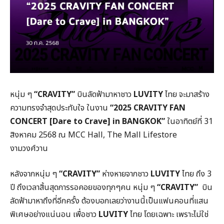
หนุ่ม ๆ
“
CRAVITY”
บินลัดฟ้ามาหาชาว
LUVITY
ไทย จะมาสร้าง
ความทรงจำสุดประทับใจ ในงาน
“
2025 CRAVITY FAN
CONCERT [Dare to Crave] in BANGKOK
”
ในอาทิตย์ที่ 31
สิงหาคม 2568 ณ MCC Hall, The Mall Lifestore
งามวงศ์วาน
หลังจากหนุ่ม ๆ
“
CRAVITY”
ห่างหายจากชาว
LUVITY
ไทย ถึง 3
ปี ถึงเวลาสิ้นสุดการรอคอยของทุกๆคน หนุ่ม ๆ
“
CRAVITY”
บิน
ลัดฟ้ามาหาถึงที่อีกครั้ง ต้องบอกเลยว่างานนี้เป็นแฟนคอนที่แสน
พิเศษอย่างแน่นอน เพื่อชาว
LUVITY
ไทย โดยเฉพาะ เพราะไม่ใช่