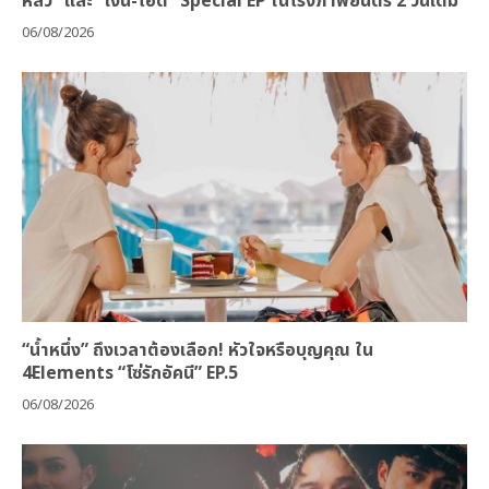
หลิว” และ “เงิน-โอ๊ต” Special EP ในโรงภาพยนตร์ 2 วันเต็ม
06/08/2026
“น้ำหนึ่ง” ถึงเวลาต้องเลือก! หัวใจหรือบุญคุณ ใน
4Elements “โซ่รักอัคนี” EP.5
06/08/2026