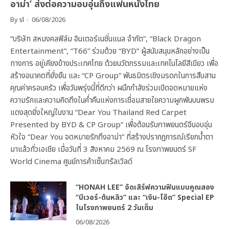
อาม่า’ ส่งต่อความอบอุ่นถึงแฟนหนังไทย
By
sl
06/08/2026
“บริษัท สหมงคลฟิล์ม อินเตอร์เนชั่นแนล จำกัด”, “Black Dragon
Entertainment”, “T66” ร่วมด้วย “BYD” ผู้สนับสนุนหลักอย่างเป็น
ทางการ อยู่เคียงข้างประเทศไทย ด้วยนวัตกรรมและเทคโนโลยีสีเขียว เพื่อ
สร้างอนาคตที่ยั่งยืน และ “CP Group” พันธมิตรเชิงมรดกในการสืบสาน
คุณค่าครอบครัว เพื่อวันพรุ่งนี้ที่ดีกว่า ผนึกกำลังร่วมเปิดจดหมายแห่ง
ความรักและความคิดถึงในค่ำคืนแห่งการเชื่อมสายใยความผูกพันบนพรม
แดงสุดยิ่งใหญ่ในงาน “Dear You Thailand Red Carpet
Presented by BYD & CP Group” เพื่อต้อนรับภาพยนตร์จีนอบอุ่น
หัวใจ “Dear You จดหมายรักถึงอาม่า” ที่สร้างปรากฏการณ์เรียกน้ำตา
มาแล้วทั่วเอเชีย เมื่อวันที่ 3 สิงหาคม 2569 ณ โรงภาพยนตร์ SF
World Cinema ศูนย์การค้าเซ็นทรัลเวิลด์
“HONAH LEE” จัดเสิร์ฟความฟินแบบคูณสอง
“บีเวอร์-ต้นหลิว” และ “เงิน-โอ๊ต” Special EP
ในโรงภาพยนตร์ 2 วันเต็ม
06/08/2026