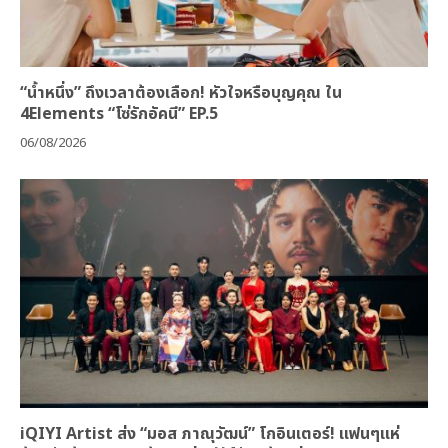
“น้ำหนึ่ง” ถึงเวลาต้องเลือก! หัวใจหรือบุญคุณ ใน
4Elements “โซ่รักอัคนี” EP.5
06/08/2026
iQIYI Artist ส่ง “มอส ภาณุวัฒน์” โกอินเตอร์! แฟนๆแห่