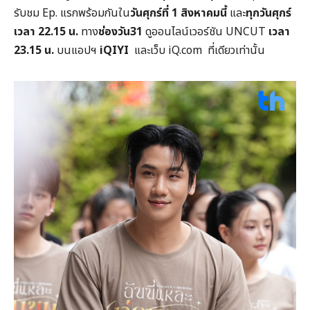
รับชม Ep. แรกพร้อมกันใน
วันศุกร์ที่
1
สิงหาคมนี้
และ
ทุกวันศุกร์
เวลา
22.15
น.
ทาง
ช่องวัน
31
ดูออนไลน์เวอร์ชัน UNCUT
เวลา
23.15
น.
บนแอปฯ
iQIYI
และเว็บ iQ.com ที่เดียวเท่านั้น