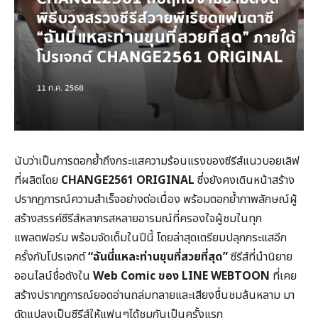
นับว่าเป็นการตอกย้ำถึงกระแสความร้อนแรงของซีรีส์แนวบอยเลิฟ
ที่ผลิตโดย
CHANGE2561 ORIGINAL
ซึ่งยังคงเดินหน้าสร้าง
ปรากฏการณ์ความสำเร็จอย่างต่อเนื่อง พร้อมตอกย้ำภาพลักษณ์ผู้
สร้างสรรค์ซีรีส์หลากรสหลายอารมณ์ที่ครองใจผู้ชมในทุก
แพลตฟอร์ม พร้อมจัดเต็มในปีนี้ โดยล่าสุดเตรียมปลุกกระแสอีก
ครั้งกับโปรเจกต์
“ฉันนี่แหละท่านขุนที่สวยที่สุด”
ซีรีส์ที่นำนิยาย
ออนไลน์ชื่อดังใน
Web Comic
ของ LINE WEBTOON
ที่เคย
สร้างปรากฏการณ์ยอดอ่านถล่มทลายและเสียงชื่นชมล้นหลาม มา
ดัดแปลงเป็นซีรีส์ให้แฟนๆได้ชมกันเป็นครั้งแรก