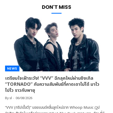
DON'T MISS
NEWS
เตรียมใจเฝ้าระวัง! “VVV” ฉีกลุคใหม่ผ่านซิงเกิล
“TORNADO” กับความสัมพันธ์ที่คาดเดาไม่ได้ มาไว
ไปไว ราวกับพายุ
By
sl
06/08/2026
“VVV (ทริปเปิ้ลวี)” บอยแบนด์คลื่นลูกใหม่จาก Whoop Music (วูป