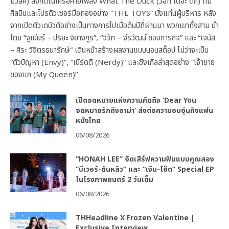
มิวสิค) สังกัดในเครือค่ายเพลง What The Duck (วอท เดอะ ดัก) ที่มี
ศิลปินและโปรดิวเซอร์มือทองอย่าง “THE TOYS” นั่งแท่นผู้บริหาร หลัง
จากเปิดตัวเดบิวต์อย่างเป็นทางการไปเมื่อต้นปีที่ผ่านมา พวกเขาทั้งสาม นำ
โดย “จูเนียร์ – ปริยะ จิยางกูร”, “จีวัท – จีรวัฒน์ ชอบการกิจ” และ “เจนัส
– ศิระ วิจิตรธนารักษ์” เดินหน้าสร้างผลงานแบบนอนสต็อป ไม่ว่าจะเป็น
“ตัวปัญหา (Envy)”, “เนิร์ดดี (Nerdy)” และซิงเกิลล่าสุดอย่าง “เจ้าชาย
ของแก (My Queen)”
เปิดจดหมายแห่งความคิดถึง ‘Dear You
จดหมายรักถึงอาม่า’ ส่งต่อความอบอุ่นถึงแฟน
หนังไทย
06/08/2026
“HONAH LEE” จัดเสิร์ฟความฟินแบบคูณสอง
“บีเวอร์-ต้นหลิว” และ “เงิน-โอ๊ต” Special EP
ในโรงภาพยนตร์ 2 วันเต็ม
06/08/2026
THHeadline X Frozen Valentine |
Exclusive Interview