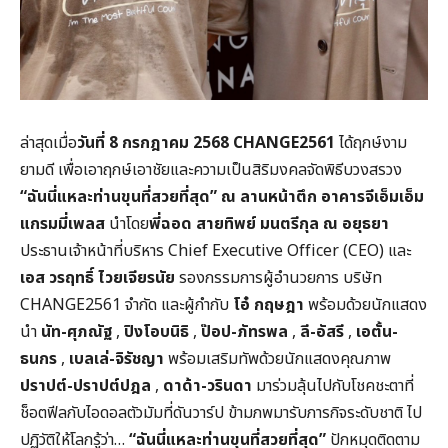
ล่าสุดเมื่อ
วันที่
8
กรกฎาคม 2568
CHANGE2561
ได้ฤกษ์งาม
ยามดี เพื่อเอาฤกษ์เอาชัยและความเป็นสิริมงคลจัดพิธีบวงสรวง
“ฉันนี่แหละท่านขุนที่สวยที่สุด”
ณ ลานหน้าตึก อาคารจีเอ็มเอ็ม
แกรมมี่เพลส
นำโดย
พี่ฉอด สายทิพย์ มนตรีกุล ณ อยุธยา
ประธานเจ้าหน้าที่บริหาร Chief Executive Officer (CEO) และ
เอส วรฤทธิ์ ไวยเจียรนัย
รองกรรมการผู้อำนวยการ บริษัท
CHANGE2561 จำกัด และผู้กำกับ
โอ๋ กฤษฎา
พร้อมด้วยนักแสดง
นำ
นัท-ศุภณัฐ
,
ปิงโอบนิธิ
,
ป๊อป-ภัทรพล
,
ลี-อัสรี
,
เอตั้น-
ธนกร
,
เบลเล่-จิรัชญา
พร้อมเสริมทัพด้วยนักแสดงคุณภาพ
ปราปต์-ปราปต์ปฎล
,
ดาด้า-วรินดา
มาร่วมลุ้นไปกับโชคชะตาที่
ช็อตฟีลกับไอดอลตัวมัมที่ดันวาร์ป ข้ามภพมารับภารกิจระดับชาติ ไป
ปฏิวัติให้โลกรู้ว่า…
“ฉันนี่แหละท่านขุนที่สวยที่สุด”
ปักหมุดติดตาม