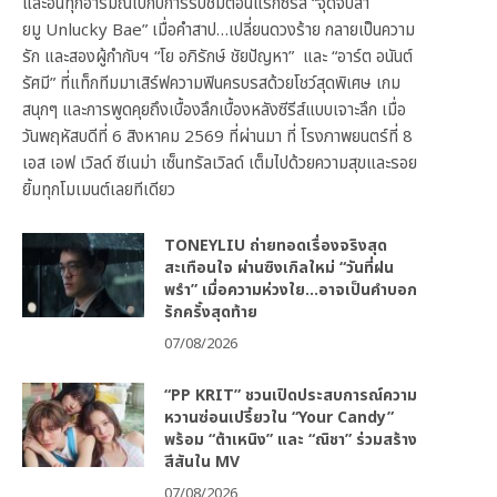
และอินทุกอารมณ์ไปกับการรับชมตอนแรกซีรีส์ “จุดจีบสา
ยมู Unlucky Bae” เมื่อคำสาป…เปลี่ยนดวงร้าย กลายเป็นความ
รัก และสองผู้กำกับฯ “โย อภิรักษ์ ชัยปัญหา” และ “อาร์ต อนันต์
รัศมี” ที่แท็กทีมมาเสิร์ฟความฟินครบรสด้วยโชว์สุดพิเศษ เกม
สนุกๆ และการพูดคุยถึงเบื้องลึกเบื้องหลังซีรีส์แบบเจาะลึก เมื่อ
วันพฤหัสบดีที่ 6 สิงหาคม 2569 ที่ผ่านมา ที่ โรงภาพยนตร์ที่ 8
เอส เอฟ เวิลด์ ซีเนม่า เซ็นทรัลเวิลด์ เต็มไปด้วยความสุขและรอย
ยิ้มทุกโมเมนต์เลยทีเดียว
TONEYLIU ถ่ายทอดเรื่องจริงสุด
สะเทือนใจ ผ่านซิงเกิลใหม่ “วันที่ฝน
พรำ” เมื่อความห่วงใย…อาจเป็นคำบอก
รักครั้งสุดท้าย
07/08/2026
“PP KRIT” ชวนเปิดประสบการณ์ความ
หวานซ่อนเปรี้ยวใน “Your Candy”
พร้อม “ต้าเหนิง” และ “ณิชา” ร่วมสร้าง
สีสันใน MV
07/08/2026