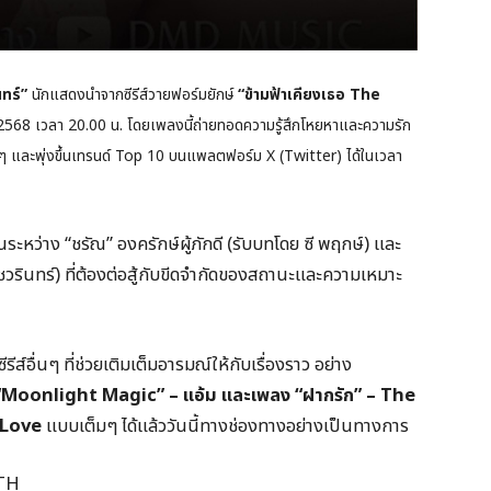
นทร์”
นักแสดงนำจากซีรีส์วายฟอร์มยักษ์
“ข้ามฟ้าเคียงเธอ The
นายน 2568 เวลา 20.00 น. โดยเพลงนี้ถ่ายทอดความรู้สึกโหยหาและความรัก
ฟนๆ และพุ่งขึ้นเทรนด์ Top 10 บนแพลตฟอร์ม X (Twitter) ได้ในเวลา
นระหว่าง “ชรัณ” องครักษ์ผู้ภักดี (รับบทโดย ซี พฤกษ์) และ
ชวรินทร์) ที่ต้องต่อสู้กับขีดจำกัดของสถานะและความเหมาะ
อื่นๆ ที่ช่วยเติมเต็มอารมณ์ให้กับเรื่องราว อย่าง
อู๋ , “Moonlight Magic” – แอ้ม และเพลง “ฝากรัก” – The
 Love
แบบเต็มๆ ได้แล้ววันนี้ทางช่องทางอย่างเป็นทางการ
TH