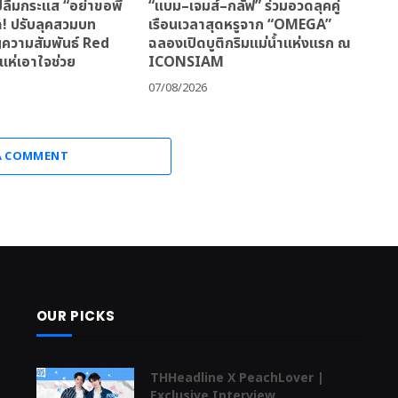
ลื้มกระแส “อย่าขอพี่
“แบม–เจมส์–กลัฟ” ร่วมอวดลุคคู่
ด! ปรับลุคสวมบท
เรือนเวลาสุดหรูจาก “OMEGA”
ญความสัมพันธ์ Red
ฉลองเปิดบูติกริมแม่น้ำแห่งแรก ณ
แห่เอาใจช่วย
ICONSIAM
07/08/2026
A COMMENT
OUR PICKS
THHeadline X PeachLover |
Exclusive Interview