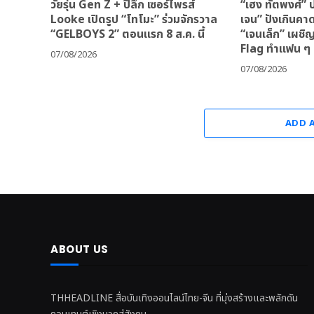
วัยรุ่น Gen Z + ปีลึก เซอร์ไพรส์
“เฮง ทัตพงศ์” ป
Looke เปิดรูป “โทโมะ” ร่วมจักรวาล
เจน” ปังเกินคา
“GELBOYS 2” ตอนแรก 8 ส.ค. นี้
“เจนเล็ก” เผชิ
Flag ทำแฟน ๆ 
07/08/2026
07/08/2026
ADD 
ABOUT US
THHEADLINE สื่อบันเทิงออนไลน์ไทย-จีน ที่มุ่งสร้างและพลักดัน