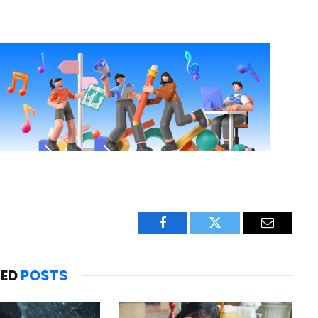
Facebook
Twitter
Email
TED
POSTS