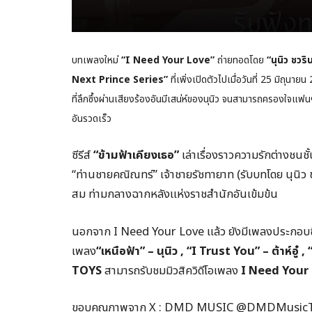
บทเพลงใหม่
“I Need Your Love”
ถ่ายทอดโดย
“นุนิว ชวริ
Next Prince Series”
ที่เพิ่งเปิดตัวไปเมื่อวันที่ 25 มิถุ
ที่ลึกซึ้งผ่านเสียงร้องอันมีเสน่ห์ของนุนิว จนสามารถครองใจแ
อันรวดเร็ว
ซีรีส์
“ข้ามฟ้าเคียงเธอ”
เล่าเรื่องราวความรักต่างชนชั้
“ท่านชายคณิณทร์” เจ้าชายรัชทายาท (รับบทโดย นุนิว 
สม ท่ามกลางฉากหลังแห่งราชสำนักอันเข้มข้น
นอกจาก I Need Your Love แล้ว ยังมีเพลงประกอบซีรีส์
เพลง
“เหนือฟ้า” – นุนิว , “I Trust You” – ต้าห์
TOYS
สามารถรับชมมิวสิควิดีโอเพลง
I Need Your
ขอบคุณภาพจาก X : DMD MUSIC @DMDMusic