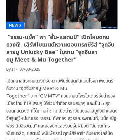
NEWS
“ธรรม-แม็ค” พา “อั๋น-แสตมป์” เปิดโหมดคน
ดวงดี! เสิร์ฟโมเมนต์หวานตอนแรกซีรีส์ “จุดจีบ
สายมู Unlucky Bae” ในงาน “จุดจีบสา
ยมู Meet & Mu Together”
By
sl
07/08/2026
เปิดคลาสแรกคนดวงดีรับความฟินขั้นสุดกันแน่นโรงภาพยนตร์
กับงาน “จุดจีบสายมู Meet & Mu
Together” จาก “GMMTV” คอนเทนต์โพรไวเดอร์ชั้นนำของ
เมืองไทย ที่ให้แฟนๆ ได้ร่วมทำกิจกรรมสนุกๆ และเป็น 5 สุด
ยอดคนดวงดี ที่ได้ถามคำถาม เปิดตำราจีบแบบสายมูกับนักแสดง
วัยรุ่นคู่ใหม่มาแรง “ธรรม ทัพทอง สุวรรณระกานนท์, แม็ค ณัฐ
พัชร์ นิมจิรวัฒน์” และสองนักแสดงวัยรุ่นฝีมือดี “อั๋น ณภัทร
พัชรชวลิต, แสตมป์ พนัชษ์กรณ์ ฤกษ์ศิริอารี” กันอย่างใกล้ชิด