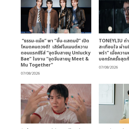
“ธรรม-แม็ค” พา “อั๋น-แสตมป์” เปิด
TONEYLIU ถ่าย
โหมดคนดวงดี! เสิร์ฟโมเมนต์หวาน
สะเทือนใจ ผ่านซ
ตอนแรกซีรีส์ “จุดจีบสายมู Unlucky
พรำ” เมื่อควา
Bae” ในงาน “จุดจีบสายมู Meet &
บอกรักครั้งสุดท
Mu Together”
07/08/2026
07/08/2026