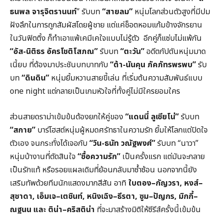
ธนพล จารุจิตรานนท์
” รับบท
“สายลม”
หนุ่มโลกส่วนตัวสูงที่มีปม
ฝังลึกในการถูกสัมผัสโดยผู้ชาย แต่แค่ช็อตหอมแก้มข้างจักรยาน
ในวันฟิตติ้ง ก็ทำเอาแพ้เคมีเคใจแบบไม่รู้ตัว อีกคู่ก็แซ่บไม่แพ้กัน
“อัส-นิติธร อัครโชติโสภณ”
รับบท
“ตะวัน”
อดีตกัปตันหนุ่มมาด
เนี้ยบ ที่ต้องมาประชันบทบาทกับ
“ต้า-นันคุน ภัคภัทรพรพบ”
รับ
บท
“ดินดิน”
หนุ่มยิ้มหวานสายขี้เล่น ที่เริ่มต้นความสัมพันธ์แบบ
one night แต่กลายเป็นเกมหัวใจที่ทั้งคู่ไม่มีใครยอมใคร
ส่วนสายดราม่าเข้มข้นต้องยกให้คู่ของ
“แดนนี่ ลูเซียโน่”
รับบท
“สกาย”
บาร์โฮสต์หนุ่มผู้หมดศรัทธาในความรัก ยิ้มให้โลกแต่ปิดใจ
ตัวเอง จนกระทั่งได้เจอกับ
“วิน-ธนัท วณัฐพงศ์”
รับบท “นาวา”
หนุ่มบ้างานที่ตัดสินใจ
“ซื้อความรัก”
เป็นครั้งแรก แต่มันจะกลาย
เป็นรักแท้ หรือรอยแผลเดิมที่ย้อนกลับมาซ้ำซ้อน นอกจากนี้ยัง
เสริมทัพด้วยทีมนักแสดงมากสีสัน อาทิ
ใบตอง–กัญวรา
, หงส์–
สุชาดา, เอ็มเจ–เตชินท์, หนิงเฉิง–ธีรตา, ซูม–ปัญกร, มิกกี้–
ณฐนน และ ติน่า–คริสติน่า
ที่จะมาสร้างมิติให้ซีรีส์ครั้งนี้เข้มข้น