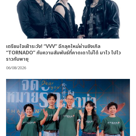
เตรียมใจเฝ้าระวัง! “VVV” ฉีกลุคใหม่ผ่านซิงเกิล
“TORNADO” กับความสัมพันธ์ที่คาดเดาไม่ได้ มาไว ไปไว
ราวกับพายุ
06/08/2026