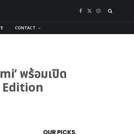
Facebook
X
Instagram
(Twitter)
VE
CONTACT
i’ พร้อมเปิด
 Edition
OUR PICKS