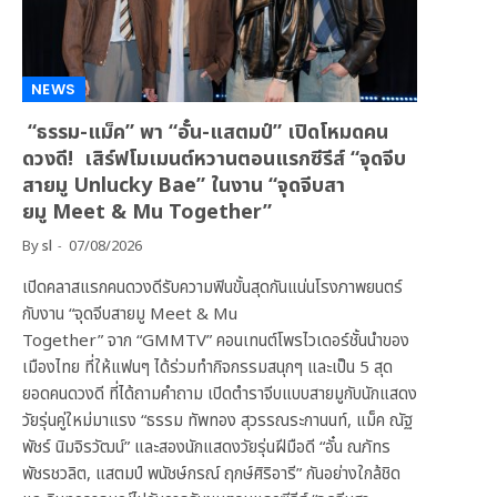
NEWS
“ธรรม-แม็ค” พา “อั๋น-แสตมป์” เปิดโหมดคน
ดวงดี! เสิร์ฟโมเมนต์หวานตอนแรกซีรีส์ “จุดจีบ
สายมู Unlucky Bae” ในงาน “จุดจีบสา
ยมู Meet & Mu Together”
By
sl
07/08/2026
เปิดคลาสแรกคนดวงดีรับความฟินขั้นสุดกันแน่นโรงภาพยนตร์
กับงาน “จุดจีบสายมู Meet & Mu
Together” จาก “GMMTV” คอนเทนต์โพรไวเดอร์ชั้นนำของ
เมืองไทย ที่ให้แฟนๆ ได้ร่วมทำกิจกรรมสนุกๆ และเป็น 5 สุด
ยอดคนดวงดี ที่ได้ถามคำถาม เปิดตำราจีบแบบสายมูกับนักแสดง
วัยรุ่นคู่ใหม่มาแรง “ธรรม ทัพทอง สุวรรณระกานนท์, แม็ค ณัฐ
พัชร์ นิมจิรวัฒน์” และสองนักแสดงวัยรุ่นฝีมือดี “อั๋น ณภัทร
พัชรชวลิต, แสตมป์ พนัชษ์กรณ์ ฤกษ์ศิริอารี” กันอย่างใกล้ชิด