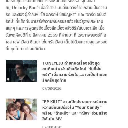
และอินทุกอารมณ์ไปกับการรับชมตอนแรกซีรีส์ “จุดจีบสา
ยมู Unlucky Bae” เมื่อคำสาป…เปลี่ยนดวงร้าย กลายเป็นความ
รัก และสองผู้กำกับฯ “โย อภิรักษ์ ชัยปัญหา” และ “อาร์ต อนันต์
รัศมี” ที่แท็กทีมมาเสิร์ฟความฟินครบรสด้วยโชว์สุดพิเศษ เกม
สนุกๆ และการพูดคุยถึงเบื้องลึกเบื้องหลังซีรีส์แบบเจาะลึก เมื่อ
วันพฤหัสบดีที่ 6 สิงหาคม 2569 ที่ผ่านมา ที่ โรงภาพยนตร์ที่ 8
เอส เอฟ เวิลด์ ซีเนม่า เซ็นทรัลเวิลด์ เต็มไปด้วยความสุขและรอย
ยิ้มทุกโมเมนต์เลยทีเดียว
TONEYLIU ถ่ายทอดเรื่องจริงสุด
สะเทือนใจ ผ่านซิงเกิลใหม่ “วันที่ฝน
พรำ” เมื่อความห่วงใย…อาจเป็นคำบอก
รักครั้งสุดท้าย
07/08/2026
“PP KRIT” ชวนเปิดประสบการณ์ความ
หวานซ่อนเปรี้ยวใน “Your Candy”
พร้อม “ต้าเหนิง” และ “ณิชา” ร่วมสร้าง
สีสันใน MV
07/08/2026