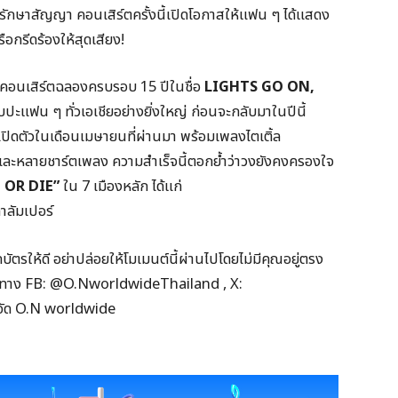
อรักษาสัญญา คอนเสิร์ตครั้งนี้เปิดโอกาสให้แฟน ๆ ได้แสดง
ือกรีดร้องให้สุดเสียง!
ดคอนเสิร์ตฉลองครบรอบ 15 ปีในชื่อ
LIGHTS GO ON,
น ๆ ทั่วเอเชียอย่างยิ่งใหญ่ ก่อนจะกลับมาในปีนี้
งเปิดตัวในเดือนเมษายนที่ผ่านมา พร้อมเพลงไตเติ้ล
และหลายชาร์ตเพลง ความสำเร็จนี้ตอกย้ำว่าวงยังคงครองใจ
 OR DIE”
ใน 7 เมืองหลัก ได้แก่
ลาลัมเปอร์
ัตรให้ดี อย่าปล่อยให้โมเมนต์นี้ผ่านไปโดยไม่มีคุณอยู่ตรง
ิมได้ทาง FB: @O.NworldwideThailand , X:
ัด O.N worldwide