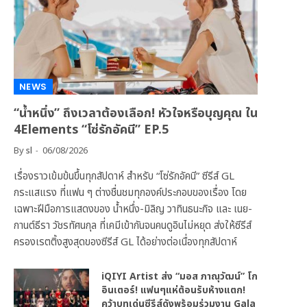
NEWS
“น้ำหนึ่ง” ถึงเวลาต้องเลือก! หัวใจหรือบุญคุณ ใน
4Elements “โซ่รักอัคนี” EP.5
By
sl
06/08/2026
เรื่องราวเข้มข้นขึ้นทุกสัปดาห์ สำหรับ “โซ่รักอัคนี” ซีรีส์ GL
กระแสแรง ที่แฟน ๆ ต่างชื่นชมทุกองค์ประกอบของเรื่อง โดย
เฉพาะฝีมือการแสดงของ น้ำหนึ่ง-มิลิญ วาทินธนะกิจ และ เนย-
กานต์ธีรา วัชรทัศนกุล ที่เคมีเข้ากันจนคนดูอินไม่หยุด ส่งให้ซีรีส์
ครองเรตติ้งสูงสุดของซีรีส์ GL ได้อย่างต่อเนื่องทุกสัปดาห์
iQIYI Artist ส่ง “มอส ภาณุวัฒน์” โก
อินเตอร์! แฟนๆแห่ต้อนรับห้างแตก!
คว้าบทเด่นซีรีส์ดังพร้อมร่วมงาน Gala