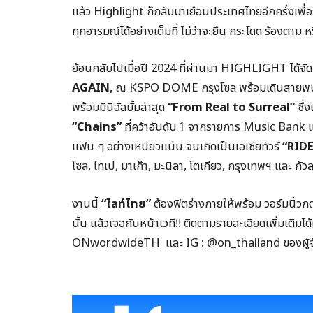
แล้ว Highlight ก็กลับมาเยือนประเทศไทยอีกครั้งเพื่
ทุกอารมณ์ได้อย่างเต็มที่ ไม่ว่าจะยืน กระโดด ร้องตาม หร
ย้อนกลับไปเมื่อปี 2024 ที่ผ่านมา HIGHLIGHT ได้จั
AGAIN,
ณ KSPO DOME กรุงโซล พร้อมเดินสายพบปะแฟ
พร้อมมินิอัลบั้มล่าสุด
“
From Real to Surreal”
ซึ่
“
Chains”
ที่คว้าอันดับ 1 จากรายการ Music Bank 
แฟน ๆ อย่างเหนียวแน่น จนเกิดเป็นเอเชียทัวร์
“
RIDE
โซล, ไทเป, มาเก๊า, มะนิลา, โตเกียว, กรุงเทพฯ และ กัว
งานนี้
“
ไลท์ไทย”
ต้องฟิตร่างกายให้พร้อม วอร์มนิ้วกดบ
นั้น แล้วเจอกันหน้าเวที!! ติดตามรายละเอียดเพิ่มเต
ONwordwideTH และ IG : @on_thailand ของผู้จ