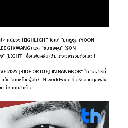
! 4 หนุ่มวง
HIGHLIGHT
ได้แก่
“
ยุนดูจุน (
YOON
(LEE GIKWANG)
และ
“
ซนดงอุน
” (SON
ทย”
(LIGHT : ชื่อแฟนคลับ) ว่า…ถึงเวลารวมตัวแล้ว!!
VE 2025 [RIDE OR DIE] IN BANGKOK”
ในวันเสาร์ที่
แจ้งวัฒนะ โดยผู้จัด O.N worldwide ที่เตรียมขนทุกพลัง
มาให้แบบจัดเต็ม