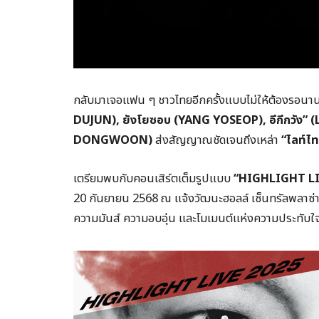
กลับมาเจอแฟน ๆ ชาวไทยอีกครั้งแบบไม่ให้ต้องรอนาน
DUJUN),
ยังโยซอบ (
YANG YOSEOP),
อีกีกวัง
” 
DONGWOON)
ส่งสัญญาณชัดเจนถึงเหล่า
“ไลท์ไ
เตรียมพบกับคอนเสิร์ตเต็มรูปแบบ
“
HIGHLIGHT LI
20 กันยายน 2568 ณ แจ้งวัฒนะฮอลล์ เซ็นทรัลพลาซ่า 
ความมันส์ ความอบอุ่น และโมเมนต์แห่งความประทับใจ