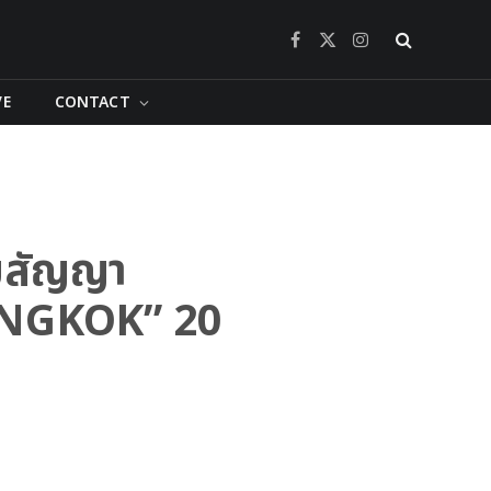
Facebook
X
Instagram
(Twitter)
VE
CONTACT
ามสัญญา
ANGKOK” 20