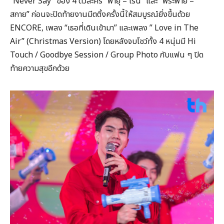
“Never Say” ของ 4 ตัวละคร “พายุ – เรน” และ “พระพาย –
สกาย” ก่อนจะปิดท้ายงานมีตติ้งครั้งนี้ให้สมบูรณ์ยิ่งขึ้นด้วย
ENCORE, เพลง “เธอที่เดินเข้ามา” และเพลง ” Love in The
Air” (Christmas Version) โดยหลังจบโชว์ทั้ง 4 หนุ่มมี Hi
Touch / Goodbye Session / Group Photo กับแฟน ๆ ปิด
ท้ายความสุขอีกด้วย