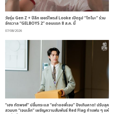
วัยรุ่น Gen Z + ปีลึก เซอร์ไพรส์ Looke เปิดรูป “โทโมะ” ร่วม
จักรวาล “GELBOYS 2” ตอนแรก 8 ส.ค. นี้
07/08/2026
“เฮง ทัตพงศ์” ปลื้มกระแส “อย่าขอพี่เจน” ปังเกินคาด! ปรับลุค
สวมบท “เจนเล็ก” เผชิญความสัมพันธ์ Red Flag ทำแฟน ๆ แห่