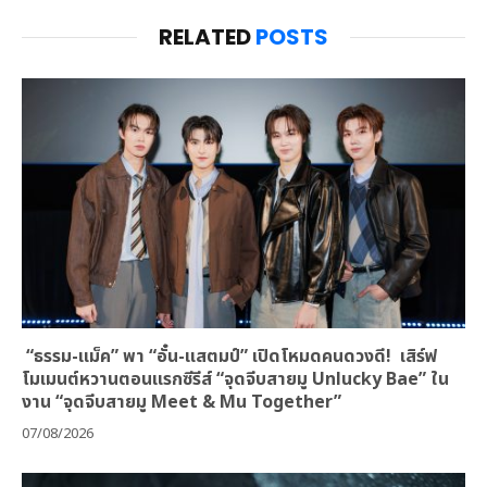
RELATED
POSTS
“ธรรม-แม็ค” พา “อั๋น-แสตมป์” เปิดโหมดคนดวงดี! เสิร์ฟ
โมเมนต์หวานตอนแรกซีรีส์ “จุดจีบสายมู Unlucky Bae” ใน
งาน “จุดจีบสายมู Meet & Mu Together”
07/08/2026