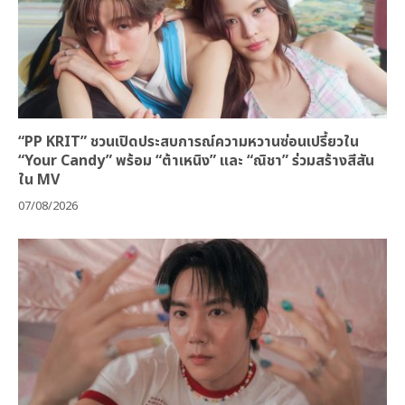
“PP KRIT” ชวนเปิดประสบการณ์ความหวานซ่อนเปรี้ยวใน
“Your Candy” พร้อม “ต้าเหนิง” และ “ณิชา” ร่วมสร้างสีสัน
ใน MV
07/08/2026