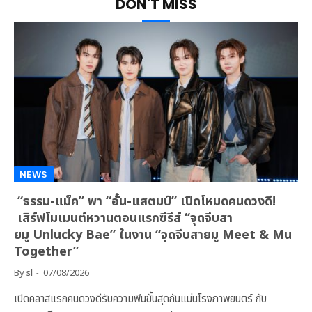
DON'T MISS
NEWS
“ธรรม-แม็ค” พา “อั๋น-แสตมป์” เปิดโหมดคนดวงดี!
เสิร์ฟโมเมนต์หวานตอนแรกซีรีส์ “จุดจีบสา
ยมู Unlucky Bae” ในงาน “จุดจีบสายมู Meet & Mu
Together”
By
sl
07/08/2026
เปิดคลาสแรกคนดวงดีรับความฟินขั้นสุดกันแน่นโรงภาพยนตร์ กับ