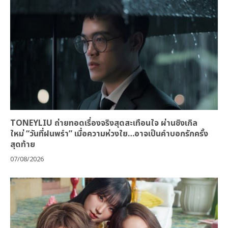
TONEYLIU ถ่ายทอดเรื่องจริงสุดสะเทือนใจ ผ่านซิงเกิล
ใหม่ “วันที่ฝนพรำ” เมื่อความห่วงใย…อาจเป็นคำบอกรักครั้ง
สุดท้าย
07/08/2026