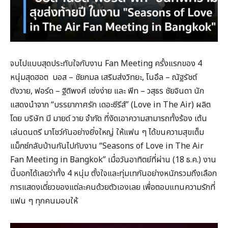
จบไปแบบสุดประทับใจกับงาน Fan Meeting ครั้งแรกของ 4
หนุ่มสุดฮอต บอส – ชัยกมล เสริมส่งวิทยะ, โนอึล – ณัฐรัชต์
ตังวาย, ฟอร์ด – ฐิติพงศ์ เซ่งง่าย และ พีท – วสุธร ชัยจินดา นัก
แสดงนำจาก “บรรยากาศรัก เดอะซีรีส์” (Love in The Air) ผลิต
โดย บริษัท มี มายด์ วาย จำกัด ที่งัดเอาความสามารถทั้งร้อง เต้น
เล่นดนตรี มาโชว์กันอย่างยิ่งใหญ่ ให้แฟน ๆ ได้ขนความสุขเต็ม
แม็กซ์กลับบ้านกันไปกับงาน “Seasons of Love in The Air
Fan Meeting in Bangkok” เมื่อวันอาทิตย์ที่ผ่าน (18 ธ.ค.) งาน
นี้บอกได้เลยว่าทั้ง 4 หนุ่ม ตั้งใจและทุ่มเทกันอย่างหนักรวมถึงเลือก
การแสดงเดี่ยวของแต่ละคนด้วยตัวเองเลย เพื่อตอบแทนความรักที่
แฟน ๆ ทุกคนมอบให้