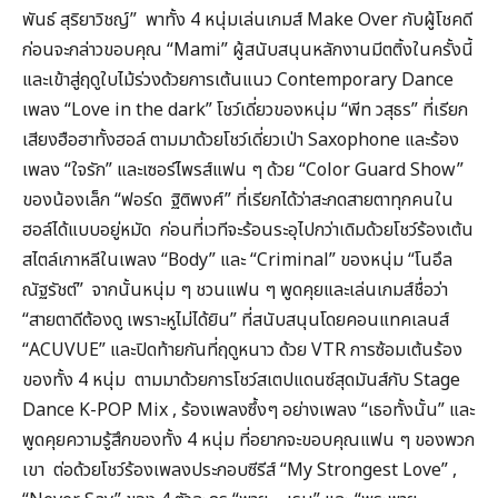
พันธ์ สุริยาวิชญ์” พาทั้ง 4 หนุ่มเล่นเกมส์ Make Over กับผู้โชคดี
ก่อนจะกล่าวขอบคุณ “Mami” ผู้สนับสนุนหลักงานมีตติ้งในครั้งนี้
และเข้าสู่ฤดูใบไม้ร่วงด้วยการเต้นแนว Contemporary Dance
เพลง “Love in the dark” โชว์เดี่ยวของหนุ่ม “พีท วสุธร” ที่เรียก
เสียงฮือฮาทั้งฮอล์ ตามมาด้วยโชว์เดี่ยวเป่า Saxophone และร้อง
เพลง “ใจรัก” และเซอร์ไพรส์แฟน ๆ ด้วย “Color Guard Show”
ของน้องเล็ก “ฟอร์ด ฐิติพงศ์” ที่เรียกได้ว่าสะกดสายตาทุกคนใน
ฮอล์ได้แบบอยู่หมัด ก่อนที่เวทีจะร้อนระอุไปกว่าเดิมด้วยโชว์ร้องเต้น
สไตล์เกาหลีในเพลง “Body” และ “Criminal” ของหนุ่ม “โนอึล
ณัฐรัชต์” จากนั้นหนุ่ม ๆ ชวนแฟน ๆ พูดคุยและเล่นเกมส์ชื่อว่า
“สายตาดีต้องดู เพราะหูไม่ได้ยิน” ที่สนับสนุนโดยคอนแทคเลนส์
“ACUVUE” และปิดท้ายกันที่ฤดูหนาว ด้วย VTR การซ้อมเต้นร้อง
ของทั้ง 4 หนุ่ม ตามมาด้วยการโชว์สเตปแดนซ์สุดมันส์กับ Stage
Dance K-POP Mix , ร้องเพลงซึ้งๆ อย่างเพลง “เธอทั้งนั้น” และ
พูดคุยความรู้สึกของทั้ง 4 หนุ่ม ที่อยากจะขอบคุณแฟน ๆ ของพวก
เขา ต่อด้วยโชว์ร้องเพลงประกอบซีรีส์ “My Strongest Love” ,