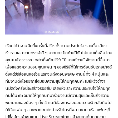
เรียกได้ว่างานมีตติ้งครั้งนี้สร้างทั้งความประทับใจ รอยยิ้ม เสียง
หัวเราะและความทรงจำดี ๆ มากมาย ปิดท้ายปีกันไปแบบเต็มอิ่ม โดย
คุณเมย์ อรวรรณ กล่าวทิ้งท้ายไว้ว่า “มี มายด์ วาย” จัดงานนี้ขึ้นมา
เพื่อแสดงความขอบคุณแฟน ๆ ของซีรีส์ที่ให้การต้อนรับเราอย่างดี
ตั้งแต่ซีรีส์ออนแอร์วันแรกจนถึงตอนพิเศษ งานนี้ทั้ง 4 หนุ่มและ
ทีมงานตั้งใจอยากส่งมอบความสุขให้กับทุกคนค่ะ เมย์หวังว่างา
นมีตติ้งครั้งนี้จะสร้างรอยยิ้ม เสียงหัวเราะ ความประทับใจให้กับทุก
คนได้นะคะ อยากให้ทุกคนที่มาร่วมงานมีความสุขและเห็นถึงความ
พยายามของน้อง ๆ ทั้ง 4 คนที่ต้องการส่งมอบความรักกลับคืนไป
ให้กับแฟน ๆ ของพวกเขาค่ะ สำหรับใครที่พลาดงาน หรือ แฟนๆที่
ได้ซื้อบัตรเข้าชมแบบ Live Streaming แล้วอยากเก็บทุกความ