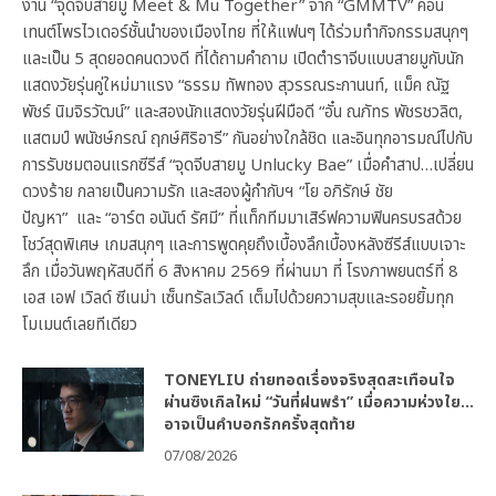
งาน “จุดจีบสายมู Meet & Mu Together” จาก “GMMTV” คอน
เทนต์โพรไวเดอร์ชั้นนำของเมืองไทย ที่ให้แฟนๆ ได้ร่วมทำกิจกรรมสนุกๆ
และเป็น 5 สุดยอดคนดวงดี ที่ได้ถามคำถาม เปิดตำราจีบแบบสายมูกับนัก
แสดงวัยรุ่นคู่ใหม่มาแรง “ธรรม ทัพทอง สุวรรณระกานนท์, แม็ค ณัฐ
พัชร์ นิมจิรวัฒน์” และสองนักแสดงวัยรุ่นฝีมือดี “อั๋น ณภัทร พัชรชวลิต,
แสตมป์ พนัชษ์กรณ์ ฤกษ์ศิริอารี” กันอย่างใกล้ชิด และอินทุกอารมณ์ไปกับ
การรับชมตอนแรกซีรีส์ “จุดจีบสายมู Unlucky Bae” เมื่อคำสาป…เปลี่ยน
ดวงร้าย กลายเป็นความรัก และสองผู้กำกับฯ “โย อภิรักษ์ ชัย
ปัญหา” และ “อาร์ต อนันต์ รัศมี” ที่แท็กทีมมาเสิร์ฟความฟินครบรสด้วย
โชว์สุดพิเศษ เกมสนุกๆ และการพูดคุยถึงเบื้องลึกเบื้องหลังซีรีส์แบบเจาะ
ลึก เมื่อวันพฤหัสบดีที่ 6 สิงหาคม 2569 ที่ผ่านมา ที่ โรงภาพยนตร์ที่ 8
เอส เอฟ เวิลด์ ซีเนม่า เซ็นทรัลเวิลด์ เต็มไปด้วยความสุขและรอยยิ้มทุก
โมเมนต์เลยทีเดียว
TONEYLIU ถ่ายทอดเรื่องจริงสุดสะเทือนใจ
ผ่านซิงเกิลใหม่ “วันที่ฝนพรำ” เมื่อความห่วงใย…
อาจเป็นคำบอกรักครั้งสุดท้าย
07/08/2026