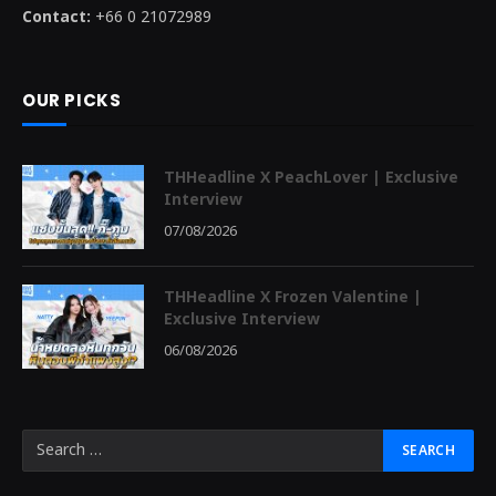
Contact:
+66 0 21072989
OUR PICKS
THHeadline X PeachLover | Exclusive
Interview
07/08/2026
THHeadline X Frozen Valentine |
Exclusive Interview
06/08/2026