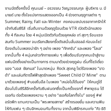
งานมีตติ้งครั้งนี้ คุณเมย์ – อรวรรณ วิชญวรรณกุล ผู้บริหาร บ. มี
มายด์ มาย ตั้งใจแบ่งการแสดงออกเป็น 4 ช่วงตามฤดูกาลต่าง ๆ
Summer, Rainy, Fall และ Winter คงคอนเซปบรรยากาศรักให้
เข้ากับธีมซีรีส์ เริ่มต้นงานด้วยฤดูร้อนด้วย VTR เปิดตัวนักแสดง
ทั้ง 4 ทีละคน โดย 4 หนุ่มเปิดตัวกันด้วยลุคหล่อ เท่ สุดๆ ร้อนแรง
สมกับ Summer จนเรียกเสียงกรี๊ดดังสนั่นลั่นฮอลล์ ก่อนจะโชว์
ร้องเต้นในเพลงน่ารัก ๆ อย่าง เพลง “ทักครับ” และเพลง “โลเล”
จากนั้นทั้ง 4 หนุ่มกล่าวทักทายแฟน ๆ เพื่อต้อนรับทุกคนเข้าสู่งาน
แฟนมีตติ้งอย่างเป็นทางการ ตามมาด้วยช่วงฤดูฝน เริ่มที่โชว์เดี่ยว
ของ “บอส ชัยกมล” ในมาดหนุ่ม Rock สุดคลู โชว์ร้องเพลง “ขาว
ดำ” และเล่นกีตาร์ไฟฟ้าสุดรักเพลง “Sweet Child O’ Mine” ตาม
มาด้วยเพลงคู่ #บอสโนอึล ในเพลง “เหม่อไม่ได้มอง” ให้คนดูได้
ย้อนไปในซีรีส์อีกครั้งกับซีนฝนตกซึ่งเป็นครั้งแรกที่ #พายุเรน ได้
เจอกัน ต่อด้วยเพลงหวาน ๆ อย่าง “เธอคือโลกทั้งใบ” ของคู่ #ฟ
อร์ดพีท แทนความเป็น “พระพายสกาย” สร้างรอยยิ้ม และความฟิน
ให้กับแฟน ๆ เขินจิกหมอนกันทั้งงาน จากนั้นพิธีกรคนเก่ง “คิว ธิติ