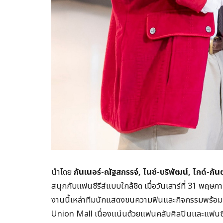
นำโดย
กันเนอร์-ณัฐสกรรจ์
, ไนซ์-บริพัฒน์, ไกด์-ก
สนุกกับแฟนซีรีส์แบบใกล้ชิด เมื่อวันเสาร์ที่ 31 
งานนี้เหล่าทีมนักแสดงขนความฟินและกิจกรรมพร้อมของ
Union Mall เนื่องแน่นด้วยแฟนคลับศิลปินและแฟนซีรี