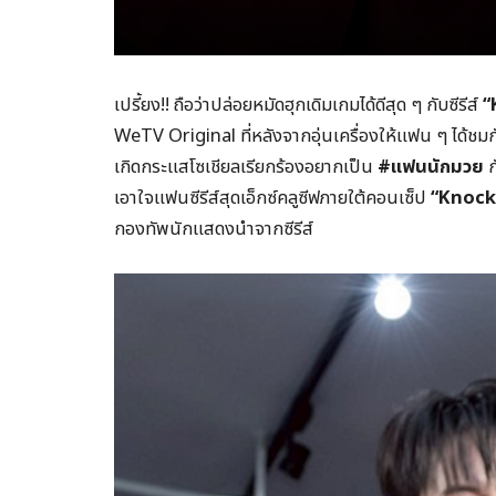
เปรี้ยง!! ถือว่าปล่อยหมัดฮุกเดิมเกมได้ดีสุด ๆ กับซีรีส์
“
WeTV Original ที่หลังจากอุ่นเครื่องให้แฟน ๆ ได้ชม
เกิดกระแสโซเชียลเรียกร้องอยากเป็น
#แฟนนักมวย
ก
เอาใจแฟนซีรีส์สุดเอ็กซ์คลูซีฟภายใต้คอนเซ็ป
“
Knock
กองทัพนักแสดงนำจากซีรีส์