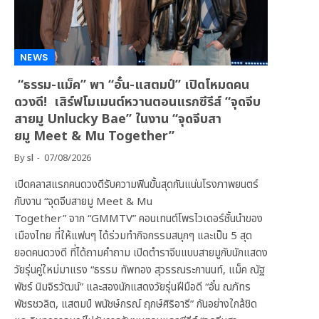
NEWS
“ธรรม-แม็ค” พา “อั๋น-แสตมป์” เปิดโหมดคน
ดวงดี! เสิร์ฟโมเมนต์หวานตอนแรกซีรีส์ “จุดจีบ
สายมู Unlucky Bae” ในงาน “จุดจีบสา
ยมู Meet & Mu Together”
By
sl
07/08/2026
เปิดคลาสแรกคนดวงดีรับความฟินขั้นสุดกันแน่นโรงภาพยนตร์
กับงาน “จุดจีบสายมู Meet & Mu
Together” จาก “GMMTV” คอนเทนต์โพรไวเดอร์ชั้นนำของ
เมืองไทย ที่ให้แฟนๆ ได้ร่วมทำกิจกรรมสนุกๆ และเป็น 5 สุด
ยอดคนดวงดี ที่ได้ถามคำถาม เปิดตำราจีบแบบสายมูกับนักแสดง
วัยรุ่นคู่ใหม่มาแรง “ธรรม ทัพทอง สุวรรณระกานนท์, แม็ค ณัฐ
พัชร์ นิมจิรวัฒน์” และสองนักแสดงวัยรุ่นฝีมือดี “อั๋น ณภัทร
พัชรชวลิต, แสตมป์ พนัชษ์กรณ์ ฤกษ์ศิริอารี” กันอย่างใกล้ชิด