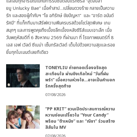
และอินทุกอารมณ์ไปกับการรับชมตอนแรกซีรีส์ “จุดจีบสา
ยมู Unlucky Bae” เมื่อคำสาป…เปลี่ยนดวงร้าย กลายเป็นความ
รัก และสองผู้กำกับฯ “โย อภิรักษ์ ชัยปัญหา” และ “อาร์ต อนันต์
รัศมี” ที่แท็กทีมมาเสิร์ฟความฟินครบรสด้วยโชว์สุดพิเศษ เกม
สนุกๆ และการพูดคุยถึงเบื้องลึกเบื้องหลังซีรีส์แบบเจาะลึก เมื่อ
วันพฤหัสบดีที่ 6 สิงหาคม 2569 ที่ผ่านมา ที่ โรงภาพยนตร์ที่ 8
เอส เอฟ เวิลด์ ซีเนม่า เซ็นทรัลเวิลด์ เต็มไปด้วยความสุขและรอย
ยิ้มทุกโมเมนต์เลยทีเดียว
TONEYLIU ถ่ายทอดเรื่องจริงสุด
สะเทือนใจ ผ่านซิงเกิลใหม่ “วันที่ฝน
พรำ” เมื่อความห่วงใย…อาจเป็นคำบอก
รักครั้งสุดท้าย
07/08/2026
“PP KRIT” ชวนเปิดประสบการณ์ความ
หวานซ่อนเปรี้ยวใน “Your Candy”
พร้อม “ต้าเหนิง” และ “ณิชา” ร่วมสร้าง
สีสันใน MV
07/08/2026