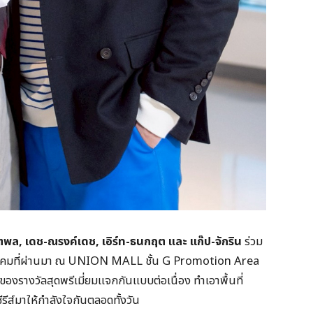
ันตพล, เดช-ณรงค์เดช, เอิร์ท-ธนกฤต และ แก๊ป-จักริน
ร่วม
พฤษภาคมที่ผ่านมา ณ UNION MALL ชั้น G Promotion Area
รางวัลสุดพรีเมี่ยมแจกกันแบบต่อเนื่อง ทำเอาพื้นที่
ส์มาให้กำลังใจกันตลอดทั้งวัน