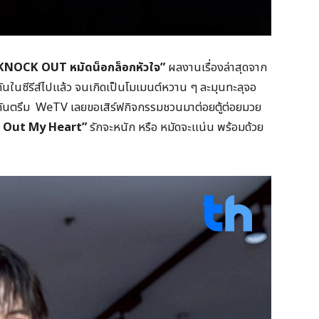
KNOCK OUT หมัดน็อกล็อกหัวใจ”
ผลงานเรื่องล่าสุดจาก
กันในซีรีส์ไปแล้ว จนเกิดเป็นโมเมนต์หวาน ๆ ละมุนทะลุจอ
ันตรึม WeTV เลยขอเสิร์ฟกิจกรรมชวนมาต่อยตู้ต่อยมวย
 Out My Heart”
รักจะหนัก หรือ หมัดจะแน่น พร้อมด้วย