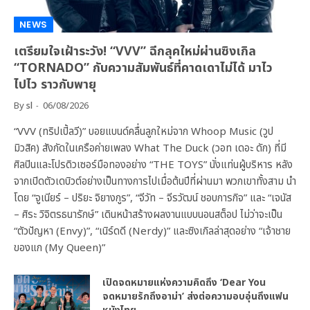
NEWS
เตรียมใจเฝ้าระวัง! “VVV” ฉีกลุคใหม่ผ่านซิงเกิล
“TORNADO” กับความสัมพันธ์ที่คาดเดาไม่ได้ มาไว
ไปไว ราวกับพายุ
By
sl
06/08/2026
“VVV (ทริปเปิ้ลวี)” บอยแบนด์คลื่นลูกใหม่จาก Whoop Music (วูป
มิวสิค) สังกัดในเครือค่ายเพลง What The Duck (วอท เดอะ ดัก) ที่มี
ศิลปินและโปรดิวเซอร์มือทองอย่าง “THE TOYS” นั่งแท่นผู้บริหาร หลัง
จากเปิดตัวเดบิวต์อย่างเป็นทางการไปเมื่อต้นปีที่ผ่านมา พวกเขาทั้งสาม นำ
โดย “จูเนียร์ – ปริยะ จิยางกูร”, “จีวัท – จีรวัฒน์ ชอบการกิจ” และ “เจนัส
– ศิระ วิจิตรธนารักษ์” เดินหน้าสร้างผลงานแบบนอนสต็อป ไม่ว่าจะเป็น
“ตัวปัญหา (Envy)”, “เนิร์ดดี (Nerdy)” และซิงเกิลล่าสุดอย่าง “เจ้าชาย
ของแก (My Queen)”
เปิดจดหมายแห่งความคิดถึง ‘Dear You
จดหมายรักถึงอาม่า’ ส่งต่อความอบอุ่นถึงแฟน