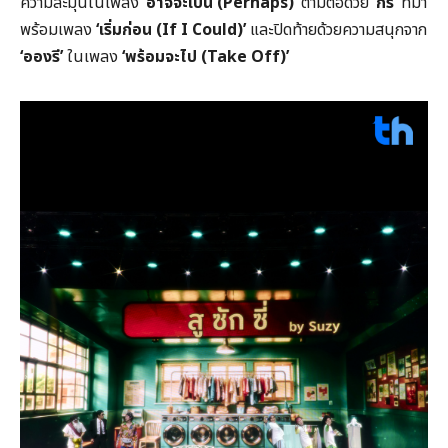
ความละมุนในเพลง
‘อาจจะเป็น (
Perhaps)’
ตามต่อด้วย
‘กร’
ที่มา
พร้อมเพลง
‘เริ่มก่อน (
If I Could)’
และปิดท้ายด้วยความสนุกจาก
‘อองรี’
ในเพลง
‘พร้อมจะไป (
Take Off)’