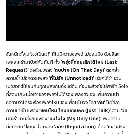
จัดหนักตั้งแต่โชว์เปิดเวที ที่ไม่มีความซอฟต์ ไม่ออมมือ ด้วยลิสต์
เพลงเศร้ามาบิวต์กันทันที ทั้ง
‘พรุ่งนี้ค่อยเลิกได้ไหม (
Last
Request)’
ต่อด้วยเพลง
‘ตบปาก (
On That Day)’
ตอกย้ำ
ความช้ำไปอีกด้วยเพลง
‘ที่ไม่รัก (
Unnoticed)’
เรียกได้ว่า ชวน
เปิดสวิตซ์ให้อินกับทุกเพลงกันตั้งแต่ต้น ก่อนจะส่งต่อไปพาร์ท Solo
ที่สุดพิเศษเมื่อเจ้าของเพลงไม่ได้ร้องเพลงตัวเอง เพิ่มความน่า
ติดตามว่าใครจะร้องเพลงไหนของเพื่อนในวง โดย
‘กัน’
โชว์ลีลา
ความเท่ห์ในเพลง
‘ชอบไหม ไหนลองบอก (
Just Talk)’
ส่วน
‘วิค
เตอร์’
ชวนซึ้งกับเพลง
‘คนในใจ (
My Only One)’
เพิ่มความ
คึกคักกับ
‘โชกุน’
ในเพลง
‘ลอง (
Reputation)
’ ด้าน
‘คิม’
เสิร์ฟ