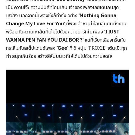
เป็นความโจ๊ะ ความมันส์ที่โดนเส้น เจ้าของเพลงเลยเต้นกันสุด
เหวี่ยง นอกจากนี้เพลงซึ้งก็ทำถึง อย่าง
‘
Nothing Gonna
Change My Love For You’
ที่ฟังแล้วชวนให้อบอุ่นกันทั้งงาน
พร้อมกับความทะเล้นที่เต็มไปด้วยความน่ารักในเพลง ‘
I JUST
WANNA PEN FAN YOU DAI BOR ?’
แต่ที่เรียกเสียงกรี๊ดกัน
กระหึ่มกับสเต็ปแดนซ์เพลง
‘
Gee’
ที่ 6 หนุ่ม ‘PROXIE’ เต้นเป๊ะทุก
ท่า สนุกเกินร้อย สร้างสีสันบนเวทีให้เต็มไปด้วยความสดใส