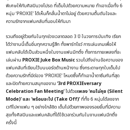
พิเศษให้กับศิลปินวงโปรด ที่เต็มไปด้วยความหมาย ทำเอาเมื่อทั้ง 6
หนุ่ม ‘PROXIE’ ได้เห็นก็กลั้นน้ำตาไม่อยู่ ด้วยความตื้นตันใจและ
ความรักจากแฟนคลับที่มอบให้กันมา
รวมถึงอยู่ด้วยกันในทุกช่วงเวลาตลอด 3 ปี ในวงการบันเทิง เรียก
ได้ว่างานนี้เต็มอิ่มทุกความรู้สึก ทั้งพาร์ทโชว์ การเล่นเกมเพื่อให้
แฟนคลับได้เป็นส่วนหนึ่งในงานแฟนมีทติ้ง ทั้งการทายเพลงที่จะ
เล่นผ่าน
PROXIE Juke Box Music
รวมไปถึงอ่านข้อความของ
แฟนคลับที่เขียนไว้บนบอร์ดด้านหน้างาน ซึ่งกระดาษทุกใบเต็มไป
ด้วยความรักที่มีต่อวง ‘PROXIE’ โหมดซึ้งก็ทำเอาน้ำตาซึมกันที่สุด
และปิดท้ายความสนุกของาน
‘3
rd PROXIEversary
Celebration Fan Meeting’
ไปด้วย
เพลง ‘คนไม่คุย (
Silent
Mode)’ และ ‘พร้อมจะไป (Take Off)’
ที่ทั้ง 6 หนุ่มได้ลงจาก
เวทีไปหาแฟน ๆ อย่างใกล้ชิด เต็มไปด้วยภาพของรอยยิ้มที่มีความ
สุขทั้งศิลปินและแฟนคลับที่ได้ใช้เวลาร่วมกันในงานแฟนมีทติ้ง
ครั้งนี้