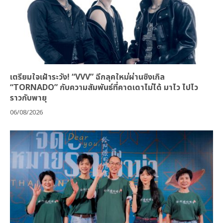
เตรียมใจเฝ้าระวัง! “VVV” ฉีกลุคใหม่ผ่านซิงเกิล
“TORNADO” กับความสัมพันธ์ที่คาดเดาไม่ได้ มาไว ไปไว
ราวกับพายุ
06/08/2026