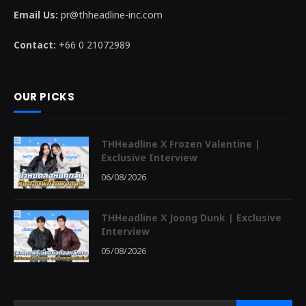
Email Us:
pr@thheadline-inc.com
Contact:
+66 0 21072989
OUR PICKS
THHeadline X Frozen Valentine |
Exclusive Interview
06/08/2026
THHeadline X Joong Dunk | Exclusive
Interview
05/08/2026