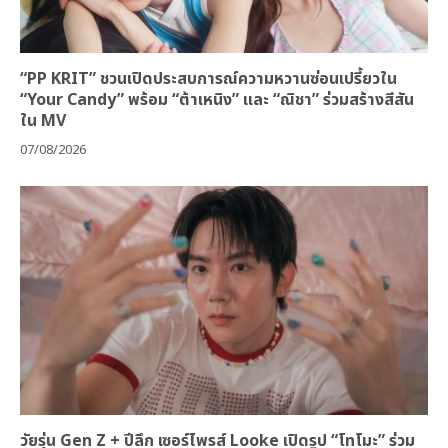
“PP KRIT” ชวนเปิดประสบการณ์ความหวานซ่อนเปรี้ยวใน
“Your Candy” พร้อม “ต้าเหนิง” และ “ณิชา” ร่วมสร้างสีสัน
ใน MV
07/08/2026
วัยรุ่น Gen Z + ปีลึก เซอร์ไพรส์ Looke เปิดรูป “โทโมะ” ร่วม