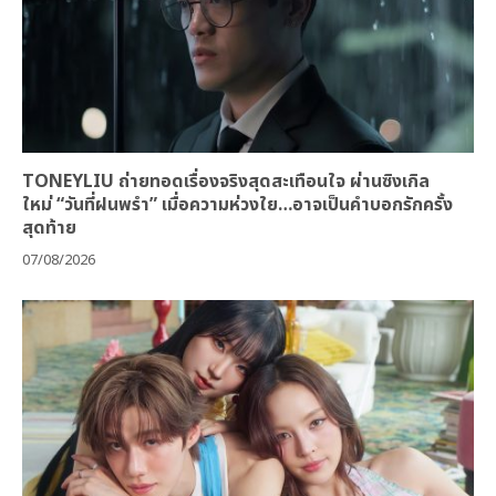
TONEYLIU ถ่ายทอดเรื่องจริงสุดสะเทือนใจ ผ่านซิงเกิล
ใหม่ “วันที่ฝนพรำ” เมื่อความห่วงใย…อาจเป็นคำบอกรักครั้ง
สุดท้าย
07/08/2026