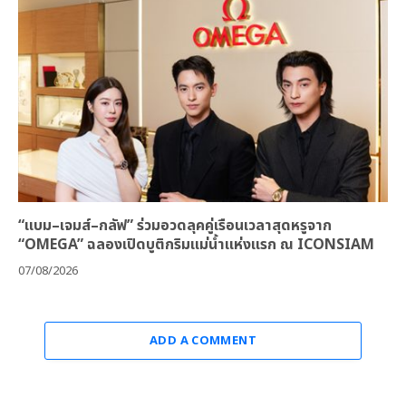
“แบม–เจมส์–กลัฟ” ร่วมอวดลุคคู่เรือนเวลาสุดหรูจาก
“OMEGA” ฉลองเปิดบูติกริมแม่น้ำแห่งแรก ณ ICONSIAM
07/08/2026
ADD A COMMENT