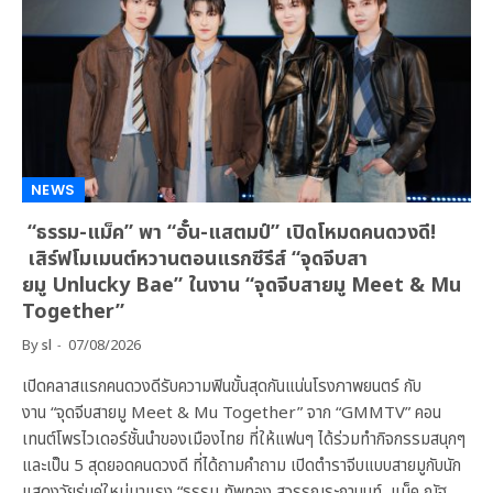
NEWS
“ธรรม-แม็ค” พา “อั๋น-แสตมป์” เปิดโหมดคนดวงดี!
เสิร์ฟโมเมนต์หวานตอนแรกซีรีส์ “จุดจีบสา
ยมู Unlucky Bae” ในงาน “จุดจีบสายมู Meet & Mu
Together”
By
sl
07/08/2026
เปิดคลาสแรกคนดวงดีรับความฟินขั้นสุดกันแน่นโรงภาพยนตร์ กับ
งาน “จุดจีบสายมู Meet & Mu Together” จาก “GMMTV” คอน
เทนต์โพรไวเดอร์ชั้นนำของเมืองไทย ที่ให้แฟนๆ ได้ร่วมทำกิจกรรมสนุกๆ
และเป็น 5 สุดยอดคนดวงดี ที่ได้ถามคำถาม เปิดตำราจีบแบบสายมูกับนัก
แสดงวัยรุ่นคู่ใหม่มาแรง “ธรรม ทัพทอง สุวรรณระกานนท์, แม็ค ณัฐ