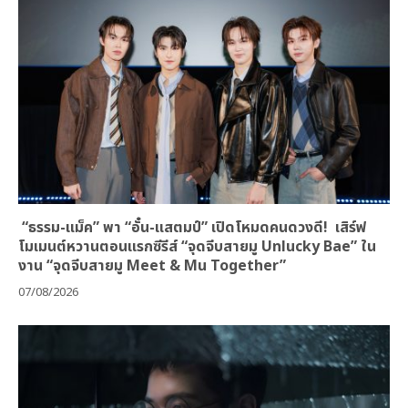
“ธรรม-แม็ค” พา “อั๋น-แสตมป์” เปิดโหมดคนดวงดี! เสิร์ฟ
โมเมนต์หวานตอนแรกซีรีส์ “จุดจีบสายมู Unlucky Bae” ใน
งาน “จุดจีบสายมู Meet & Mu Together”
07/08/2026