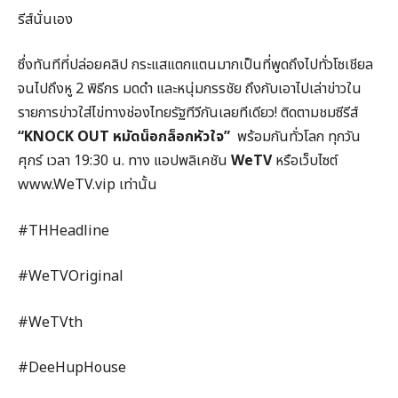
รีส์นั่นเอง
ซึ่งทันทีที่ปล่อยคลิป กระแสแตกแตนมากเป็นที่พูดถึงไปทั่วโซเชียล
จนไปถึงหู 2 พิธีกร มดดำ และหนุ่มกรรชัย ถึงกับเอาไปเล่าข่าวใน
รายการข่าวใส่ไข่ทางช่องไทยรัฐทีวีกันเลยทีเดียว! ติดตามชมซีรีส์
“
KNOCK OUT
หมัดน็อกล็อกหัวใจ”
พร้อมกันทั่วโลก ทุกวัน
ศุกร์ เวลา 19:30 น. ทาง แอปพลิเคชัน
WeTV
หรือเว็บไซต์
www.WeTV.vip เท่านั้น
#THHeadline
#WeTVOriginal
#WeTVth
#DeeHupHouse