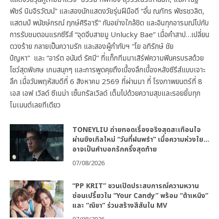
พัชร์ นิมจิรวัฒน์” และสองนักแสดงวัยรุ่นฝีมือดี “อั๋น ณภัทร พัชรชวลิต,
แสตมป์ พนัชษ์กรณ์ ฤกษ์ศิริอารี” กันอย่างใกล้ชิด และอินทุกอารมณ์ไปกับ
การรับชมตอนแรกซีรีส์ “จุดจีบสายมู Unlucky Bae” เมื่อคำสาป…เปลี่ยน
ดวงร้าย กลายเป็นความรัก และสองผู้กำกับฯ “โย อภิรักษ์ ชัย
ปัญหา” และ “อาร์ต อนันต์ รัศมี” ที่แท็กทีมมาเสิร์ฟความฟินครบรสด้วย
โชว์สุดพิเศษ เกมสนุกๆ และการพูดคุยถึงเบื้องลึกเบื้องหลังซีรีส์แบบเจาะ
ลึก เมื่อวันพฤหัสบดีที่ 6 สิงหาคม 2569 ที่ผ่านมา ที่ โรงภาพยนตร์ที่ 8
เอส เอฟ เวิลด์ ซีเนม่า เซ็นทรัลเวิลด์ เต็มไปด้วยความสุขและรอยยิ้มทุก
โมเมนต์เลยทีเดียว
TONEYLIU ถ่ายทอดเรื่องจริงสุดสะเทือนใจ
ผ่านซิงเกิลใหม่ “วันที่ฝนพรำ” เมื่อความห่วงใย…
อาจเป็นคำบอกรักครั้งสุดท้าย
07/08/2026
“PP KRIT” ชวนเปิดประสบการณ์ความหวาน
ซ่อนเปรี้ยวใน “Your Candy” พร้อม “ต้าเหนิง”
และ “ณิชา” ร่วมสร้างสีสันใน MV