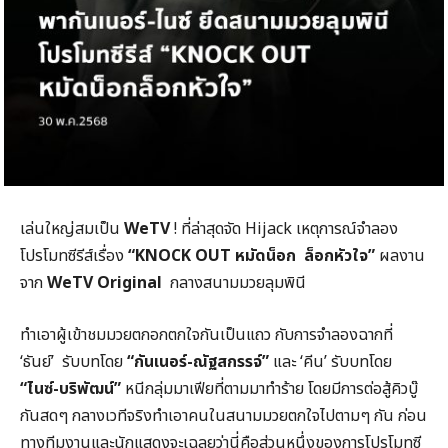
เล่นใหญ่สมเป็น
WeTV
! ที่ล่าสุดจัด Hijack เหตุการณ์จำลอง
โปรโมทซีรีส์เรื่อง
“
KNOCK OUT
หมัดน็อก ล็อกหัวใจ”
ผลงาน
จาก
WeTV Original
กลางสนามมวยลุมพินี
ทำเอาผู้เข้าชมมวยตกอกตกใจกันเป็นแถว กับการจำลองฉากที่
‘ธันย์’ รับบทโดย
“กันเนอร์-ณัฐสกรรจ์”
และ ‘คีน’ รับบทโดย
“ไนซ์-บริพัฒน์”
หนีกลุ่มมาเฟียที่ตามมาทำร้าย โดยมีการต่อสู้คิวบู๊
กันสดๆ กลางเวทีจริงทำเอาคนในสนามมวยตกใจไปตามๆ กัน ก่อน
ทางทีมงานและนักแสดงจะเฉลยว่านี่คือส่วนหนึ่งของการโปรโมทซี