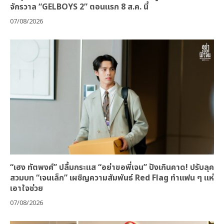
จักรวาล “GELBOYS 2” ตอนแรก 8 ส.ค. นี้
07/08/2026
“เฮง ทัตพงศ์” ปลื้มกระแส “อย่าขอพี่เจน” ปังเกินคาด! ปรับลุค
สวมบท “เจนเล็ก” เผชิญความสัมพันธ์ Red Flag ทำแฟน ๆ แห่
เอาใจช่วย
07/08/2026