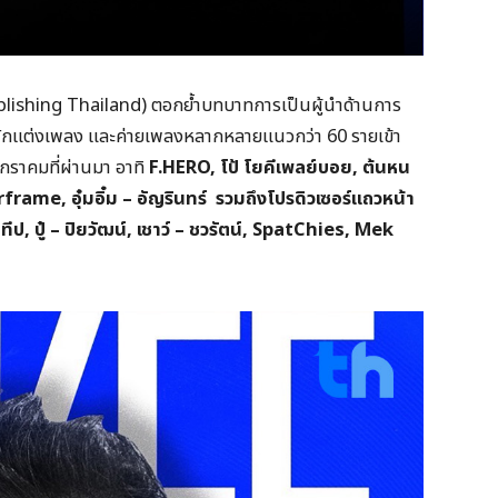
ishing Thailand) ตอกย้ำบทบาทการเป็นผู้นำด้านการ
 นักแต่งเพลง และค่ายเพลงหลากหลายแนวกว่า 60 รายเข้า
มกราคมที่ผ่านมา อาทิ
F.HERO,
โป้ โยคีเพลย์บอย
,
ต้นหน
rframe,
อุ๋มอิ๋ม – อัญรินทร์ รวมถึงโปรดิวเซอร์แถวหน้า
ะทีป
,
ปู๋ – ปิยวัฒน์
,
เชาว์ – ชวรัตน์
, SpatChies, Mek