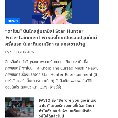
NEWS
“ตาโขน” บินไกลสู่บราซิล! Star Hunter
Entertainment พาหนังไทยเปิดรอบปฐมทัศน์
ครั้งแรก ในลาตินอเมริกา ณ นครเซาเปาลู
By
sl
06/08/2026
อีกหนึ่งก้าวสำคัญของภาพยนตร์ไทยบนเวทีนานาชาติ เมื่อ
ภาพยนตร์ “ตาโขน (Ta Khon: The Cursed Mask)” ผลงาน
ภาพยนตร์เรื่องแรกจาก Star Hunter Entertainment (ส
ตาร์ ฮันเตอร์ เอ็นเตอร์เทนเม้นท์) จับมือกับแพลตฟอร์มวิดีโอ
ออนไลน์ระดับแนวหน้า iQIYI (อ้ายฉีอี้)
FAVIQ ส่ง “Before you go(ถ้าเธอ
จะไป)” เพลงรักของคนที่เลือกรักษา
หัวใจตัวเอง รับฟังและรับชมมิวสิก
วิดีโอได้แล้ววันนี้