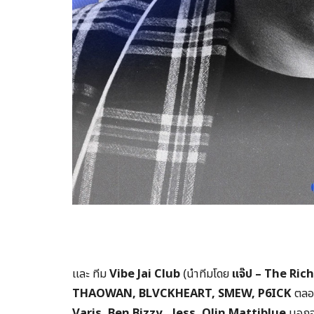
และ ทีม
Vibe Jai Club
(นำทีมโดย
แจ๊ป –
The Ric
THAOWAN, BLVCKHEART, SMEW, P
6
ICK
ตลอ
Varis, Ben Bizzy, _less, Olin Mattiblue
นอกจา