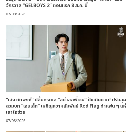
จักรวาล “GELBOYS 2” ตอนแรก 8 ส.ค. นี้
07/08/2026
“เฮง ทัตพงศ์” ปลื้มกระแส “อย่าขอพี่เจน” ปังเกินคาด! ปรับลุค
สวมบท “เจนเล็ก” เผชิญความสัมพันธ์ Red Flag ทำแฟน ๆ แห่
เอาใจช่วย
07/08/2026