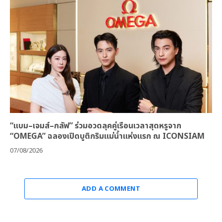
“แบม–เจมส์–กลัฟ” ร่วมอวดลุคคู่เรือนเวลาสุดหรูจาก
“OMEGA” ฉลองเปิดบูติกริมแม่น้ำแห่งแรก ณ ICONSIAM
07/08/2026
ADD A COMMENT