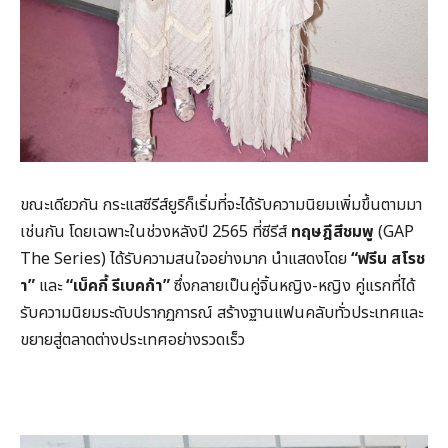
ขณะเดียวกัน กระแสซีรีส์ยูริก็เริ่มที่จะได้รับความนิยมเพิ่มขึ้นตามมา
เช่นกัน โดยเฉพาะในช่วงหลังปี 2565 ที่ซีรีส์
ทฤษฎีสีชมพู
(GAP
The Series) ได้รับความสนใจอย่างมาก นำแสดงโดย
“ฟรีน สโรช
า”
และ
“เบ็คกี้ รีเบคก้า”
ซึ่งกลายเป็นคู่จิ้นหญิง-หญิง คู่แรกที่ได้
รับความนิยมระดับปรากฏการณ์ สร้างฐานแฟนคลับทั่วประเทศและ
ขยายสู่ตลาดต่างประเทศอย่างรวดเร็ว