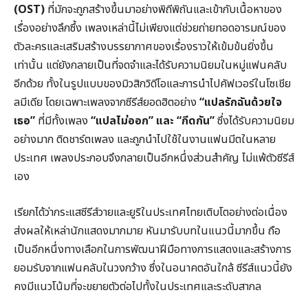
(
OST)
ที่มักจะถูกสร้างขึ้นมาอย่างพิถีพิถันและเข้ากับเนื้อหาของ
เรื่องอย่างลึกซึ้ง เพลงเหล่านี้ไม่เพียงแต่ช่วยถ่ายทอดอารมณ์ของ
ตัวละครและเสริมสร้างบรรยากาศของเรื่องราวให้เข้มข้นยิ่งขึ้น
เท่านั้น แต่ยังกลายเป็นที่จดจำและได้รับความนิยมในหมู่แฟนคลับ
อีกด้วย ทั้งในรูปแบบของมิวสิกวิดีโอและการนำไปคัฟเวอร์ในโซเชีย
ลมีเดีย โดยเฉพาะเพลงจากซีรีส์ยอดฮิตอย่าง
“
แปลรักฉันด้วยใจ
เธอ”
ที่มีทั้งเพลง
“
แปลไม่ออก”
และ
“
กีดกัน”
ซึ่งได้รับความนิยม
อย่างมาก ติดชาร์ตเพลง และถูกนำไปใช้ในงานแฟนมีตในหลาย
ประเทศ เพลงประกอบจึงกลายเป็นอีกหนึ่งส่วนสำคัญ ไม่แพ้ตัวซีรีส์
เอง
เรียกได้ว่ากระแสซีรีส์วายและยูริในประเทศไทยเติบโตอย่างต่อเนื่อง
ส่งผลให้เหล่านักแสดงมากมาย หันมารับบทในแนวนี้มากขึ้น ถือ
เป็นอีกหนึ่งทางเลือกในการพัฒนาฝีมือทางการแสดงและสร้างการ
ยอมรับจากแฟนคลับในวงกว้าง ซึ่งในอนาคตอันใกล้ ซีรีส์แนวนี้ยัง
คงมีแนวโน้มที่จะขยายตัวต่อไปทั้งในประเทศและระดับสากล