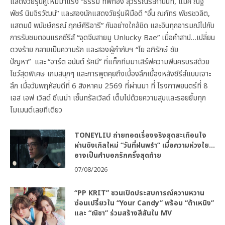
แสดงวัยรุ่นคู่ใหม่มาแรง “ธรรม ทัพทอง สุวรรณระกานนท์, แม็ค ณัฐ
พัชร์ นิมจิรวัฒน์” และสองนักแสดงวัยรุ่นฝีมือดี “อั๋น ณภัทร พัชรชวลิต,
แสตมป์ พนัชษ์กรณ์ ฤกษ์ศิริอารี” กันอย่างใกล้ชิด และอินทุกอารมณ์ไปกับ
การรับชมตอนแรกซีรีส์ “จุดจีบสายมู Unlucky Bae” เมื่อคำสาป…เปลี่ยน
ดวงร้าย กลายเป็นความรัก และสองผู้กำกับฯ “โย อภิรักษ์ ชัย
ปัญหา” และ “อาร์ต อนันต์ รัศมี” ที่แท็กทีมมาเสิร์ฟความฟินครบรสด้วย
โชว์สุดพิเศษ เกมสนุกๆ และการพูดคุยถึงเบื้องลึกเบื้องหลังซีรีส์แบบเจาะ
ลึก เมื่อวันพฤหัสบดีที่ 6 สิงหาคม 2569 ที่ผ่านมา ที่ โรงภาพยนตร์ที่ 8
เอส เอฟ เวิลด์ ซีเนม่า เซ็นทรัลเวิลด์ เต็มไปด้วยความสุขและรอยยิ้มทุก
โมเมนต์เลยทีเดียว
TONEYLIU ถ่ายทอดเรื่องจริงสุดสะเทือนใจ
ผ่านซิงเกิลใหม่ “วันที่ฝนพรำ” เมื่อความห่วงใย…
อาจเป็นคำบอกรักครั้งสุดท้าย
07/08/2026
“PP KRIT” ชวนเปิดประสบการณ์ความหวาน
ซ่อนเปรี้ยวใน “Your Candy” พร้อม “ต้าเหนิง”
และ “ณิชา” ร่วมสร้างสีสันใน MV