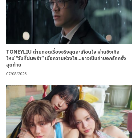
TONEYLIU ถ่ายทอดเรื่องจริงสุดสะเทือนใจ ผ่านซิงเกิล
ใหม่ “วันที่ฝนพรำ” เมื่อความห่วงใย…อาจเป็นคำบอกรักครั้ง
สุดท้าย
07/08/2026