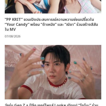
“PP KRIT” ชวนเปิดประสบการณ์ความหวานซ่อนเปรี้ยวใน
“Your Candy” พร้อม “ต้าเหนิง” และ “ณิชา” ร่วมสร้างสีสัน
ใน MV
07/08/2026
วัยรุ่น Gen Z + ปีลึก เซอร์ไพรส์ Looke เปิดรูป “โทโมะ” ร่วม