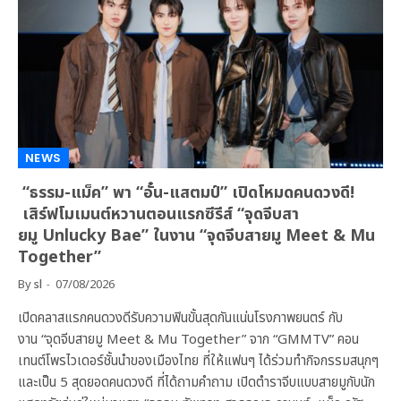
NEWS
“ธรรม-แม็ค” พา “อั๋น-แสตมป์” เปิดโหมดคนดวงดี!
เสิร์ฟโมเมนต์หวานตอนแรกซีรีส์ “จุดจีบสา
ยมู Unlucky Bae” ในงาน “จุดจีบสายมู Meet & Mu
Together”
By
sl
07/08/2026
เปิดคลาสแรกคนดวงดีรับความฟินขั้นสุดกันแน่นโรงภาพยนตร์ กับ
งาน “จุดจีบสายมู Meet & Mu Together” จาก “GMMTV” คอน
เทนต์โพรไวเดอร์ชั้นนำของเมืองไทย ที่ให้แฟนๆ ได้ร่วมทำกิจกรรมสนุกๆ
และเป็น 5 สุดยอดคนดวงดี ที่ได้ถามคำถาม เปิดตำราจีบแบบสายมูกับนัก