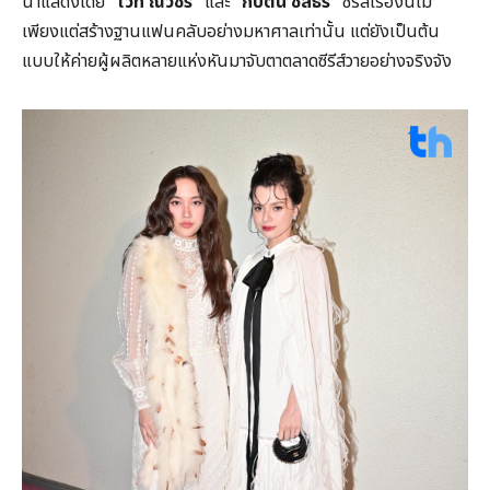
นำแสดงโดย
“ไวท์ ณวัชร์”
และ
“กัปตัน
ชลธร”
ซีรีส์เรื่องนี้ไม่
เพียงแต่สร้างฐานแฟนคลับอย่างมหาศาลเท่านั้น แต่ยังเป็นต้น
แบบให้ค่ายผู้ผลิตหลายแห่งหันมาจับตาตลาดซีรีส์วายอย่างจริงจัง