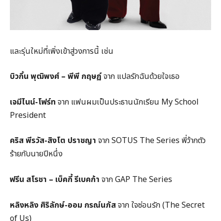
และรุ่นใหม่ที่เพิ่งเข้าสู่วงการนี้ เช่น
บิวกิ้น พุฒิพงศ์ – พีพี กฤษฏ์
จาก แปลรักฉันด้วยใจเธอ
เจมีไนน์-โฟร์ท
จาก แฟนผมเป็นประธานนักเรียน My School
President
คริส พีรวัส-สิงโต ปราชญา
จาก SOTUS The Series พี่ว้ากตัว
ร้ายกับนายปีหนึ่ง
ฟรีน สโรชา – เบ็คกี้ รีเบคก้า
จาก GAP The Series
หลิงหลิง ศิริลักษ์-ออม กรณ์นภัส
จาก ใจซ่อนรัก (The Secret
of Us)