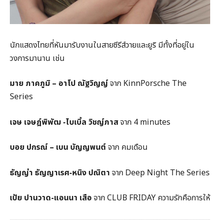
นักแสดงไทยที่หันมารับงานในสายซีรีส์วายและยูริ มีทั้งที่อยู่ใน
วงการมานาน เช่น
มาย ภาคภูมิ – อาโป ณัฐวิญญ์
จาก KinnPorsche The
Series
เจษ เจษฎ์พิพัฒ -ไบเบิ้ล วิชญ์ภาส
จาก 4 minutes
บอย ปกรณ์ – เบน บัญญพนต์
จาก คมเดือน
ธัญญ่า ธัญญาเรศ-หนิง ปณิตา
จาก Deep Night The Series
เป้ย ปานวาด-แอนนา เสือ
จาก CLUB FRIDAY ความรักคือการให้