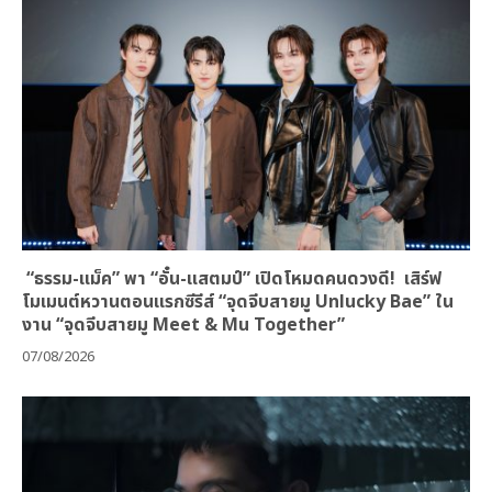
“ธรรม-แม็ค” พา “อั๋น-แสตมป์” เปิดโหมดคนดวงดี! เสิร์ฟ
โมเมนต์หวานตอนแรกซีรีส์ “จุดจีบสายมู Unlucky Bae” ใน
งาน “จุดจีบสายมู Meet & Mu Together”
07/08/2026