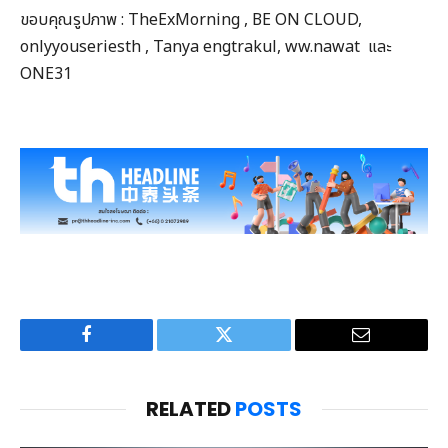
ขอบคุณรูปภาพ : TheExMorning , BE ON CLOUD,
onlyyouseriesth , Tanya engtrakul, ww.nawat และ
ONE31
Facebook
Twitter
Email
RELATED
POSTS