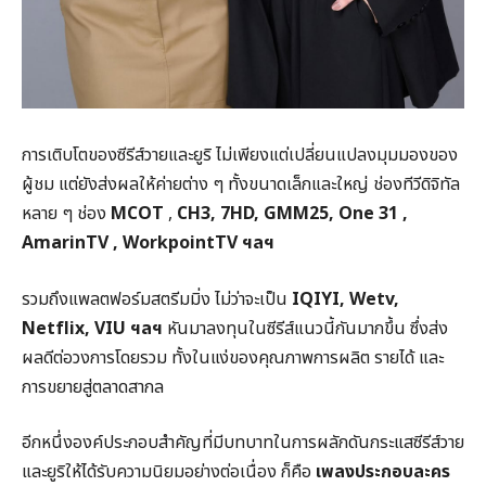
การเติบโตของซีรีส์วายและยูริ ไม่เพียงแต่เปลี่ยนแปลงมุมมองของ
ผู้ชม แต่ยังส่งผลให้ค่ายต่าง ๆ ทั้งขนาดเล็กและใหญ่ ช่องทีวีดิจิทัล
หลาย ๆ ช่อง
MCOT
,
CH3, 7HD, GMM25, One 31 ,
AmarinTV , WorkpointTV ฯลฯ
รวมถึงแพลตฟอร์มสตรีมมิ่ง ไม่ว่าจะเป็น
IQIYI, Wetv,
Netflix, VIU
ฯลฯ
หันมาลงทุนในซีรีส์แนวนี้กันมากขึ้น ซึ่งส่ง
ผลดีต่อวงการโดยรวม ทั้งในแง่ของคุณภาพการผลิต รายได้ และ
การขยายสู่ตลาดสากล
อีกหนึ่งองค์ประกอบสำคัญที่มีบทบาทในการผลักดันกระแสซีรีส์วาย
และยูริให้ได้รับความนิยมอย่างต่อเนื่อง ก็คือ
เพลงประกอบละคร