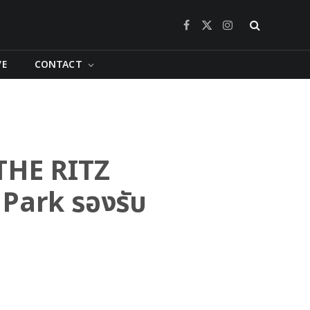
Facebook
X
Instagram
(Twitter)
VE
CONTACT
6 THE RITZ
e Park รองรับ