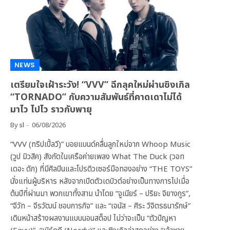
NEWS
เตรียมใจเฝ้าระวัง! “VVV” ฉีกลุคใหม่ผ่านซิงเกิล
“TORNADO” กับความสัมพันธ์ที่คาดเดาไม่ได้
มาไว ไปไว ราวกับพายุ
By
sl
06/08/2026
“VVV (ทริปเปิ้ลวี)” บอยแบนด์คลื่นลูกใหม่จาก Whoop Music
(วูป มิวสิค) สังกัดในเครือค่ายเพลง What The Duck (วอท
เดอะ ดัก) ที่มีศิลปินและโปรดิวเซอร์มือทองอย่าง “THE TOYS”
นั่งแท่นผู้บริหาร หลังจากเปิดตัวเดบิวต์อย่างเป็นทางการไปเมื่อ
ต้นปีที่ผ่านมา พวกเขาทั้งสาม นำโดย “จูเนียร์ – ปริยะ จิยางกูร”,
“จีวัท – จีรวัฒน์ ชอบการกิจ” และ “เจนัส – ศิระ วิจิตรธนารักษ์”
เดินหน้าสร้างผลงานแบบนอนสต็อป ไม่ว่าจะเป็น “ตัวปัญหา