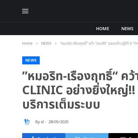
HOME
NEWS
Home
NEWS
”หมอริท-เรืองฤทธิ์“ คว้า “เจมส์จิ” ฉลองก้าวสู่ปีที่
»
»
NEWS
”หมอริท-เรืองฤทธิ์“ คว้
CLINIC อย่างยิ่งใหญ่!
บริการเต็มระบบ
By
sl
28/05/2025