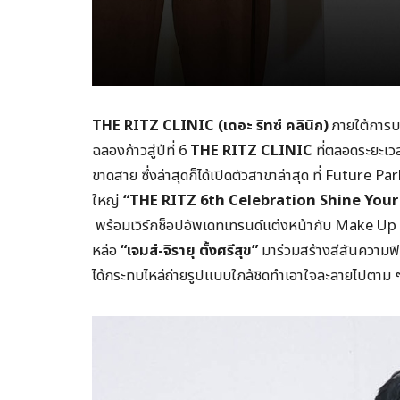
THE RITZ CLINIC
(
เดอะ ริทซ์ คลินิก)
ภายใต้การบ
ฉลองก้าวสู่ปีที่ 6
THE RITZ CLINIC
ที่ตลอดระยะเวล
ขาดสาย ซึ่งล่าสุดก็ได้เปิดตัวสาขาล่าสุด ที่ Future P
ใหญ่
“THE RITZ 6th Celebration Shine You
พร้อมเวิร์กช็อปอัพเดทเทรนด์แต่งหน้ากับ Make Up A
หล่อ
“
เจมส์-จิรายุ ตั้งศรีสุข”
มาร่วมสร้างสีสันความฟ
ได้กระทบไหล่ถ่ายรูปแบบใกล้ชิดทำเอาใจละลายไปตาม ๆ