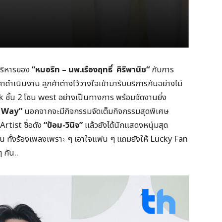
ริหารของ
“
หมอริท – นพ.เรืองฤทธิ์
ศิริพานิช“
กับการ
าดำเนินงาน ลูกค้าต่างไว้วางใจเข้ามารับบริการกันอย่างไม่
ark ชั้น 2 โซน west อย่างเป็นทางการ พร้อมจัดงานยิ่ง
r Way”
นอกจากจะมีกิจกรรมจัดเต็มกิจกรรมสุดพิเศษ
rtist ชื่อดัง
“
ป้อม-วินิจ”
แล้วยังได้นักแสดงหนุ่มสุด
ิน ทั้งร้องเพลงเพราะ ๆ เอาใจแฟน ๆ แถมยังให้ Lucky Fan
 กัน..