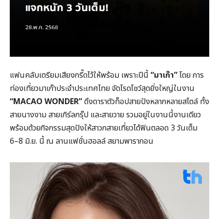
แฟนคลับเตรียมเสียงกรี๊ดไว้ให้พร้อม เพราะปีนี้
“มาเก๊า”
โดย การ
ท่องเที่ยวมาเก๊าประจำประเทศไทย จัดโรดโชว์สุดยิ่งใหญ่ในงาน
“
MACAO WONDER”
ดึงดาราตัวท็อปสายปังหลากหลายสไตล์ ทั้ง
สายนางงาม สายเกิร์ลกรุ๊ป และสายวาย รวมอยู่ในงานนี้งานเดียว
พร้อมด้วยกิจกรรมสุดปังให้สาวกสายเที่ยวได้ฟินตลอด 3 วันเต็ม
6–8 มิ.ย. นี้ ณ ลานแฟชั่นฮอลล์ สยามพารากอน