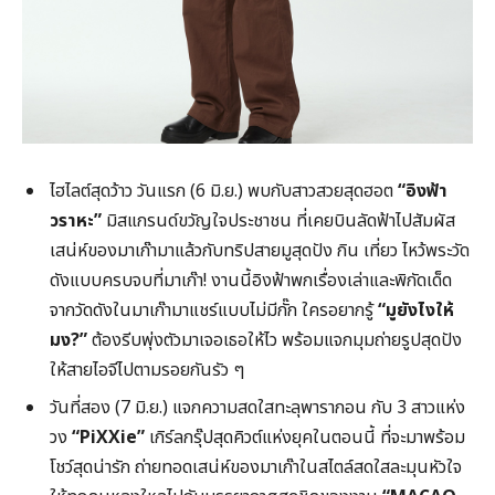
ไฮไลต์สุดว้าว วันแรก (6 มิ.ย.) พบกับสาวสวยสุดฮอต
“อิงฟ้า
วราหะ”
มิสแกรนด์ขวัญใจประชาชน ที่เคยบินลัดฟ้าไปสัมผัส
เสน่ห์ของมาเก๊ามาแล้วกับทริปสายมูสุดปัง กิน เที่ยว ไหว้พระวัด
ดังแบบครบจบที่มาเก๊า! งานนี้อิงฟ้าพกเรื่องเล่าและพิกัดเด็ด
จากวัดดังในมาเก๊ามาแชร์แบบไม่มีกั๊ก ใครอยากรู้
“มูยังไงให้
มง
?”
ต้องรีบพุ่งตัวมาเจอเธอให้ไว พร้อมแจกมุมถ่ายรูปสุดปัง
ให้สายไอจีไปตามรอยกันรัว ๆ
วันที่สอง (7 มิ.ย.) แจกความสดใสทะลุพารากอน กับ 3 สาวแห่ง
วง
“
PiXXie”
เกิร์ลกรุ๊ปสุดคิวต์แห่งยุคในตอนนี้ ที่จะมาพร้อม
โชว์สุดน่ารัก ถ่ายทอดเสน่ห์ของมาเก๊าในสไตล์สดใสละมุนหัวใจ