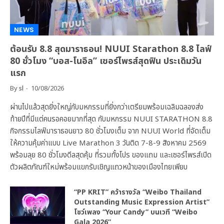
NEWS
ต้อนรับ 8.8 สุดมาราธอน! NUUI Starathon 8.8 ไลฟ์
80 ชั่วโมง “บอส-โนอึล” เซอร์ไพรส์สุดฟิน ประเดิมวัน
แรก
By
sl
10/08/2026
ผ่านไปแล้วสุดยิ่งใหญ่กับมหกรรมที่ยิ่งกว่าเตรียมพร้อมเฉลิมฉลองส่ง
ท้ายปีที่มีแต่คนรอคอยมากที่สุด กับมหกรรม NUUI STARATHON 8.8
กิจกรรมไลฟ์มาราธอนยาว 80 ชั่วโมงเต็ม จาก NUUI World ที่จัดเต็ม
ให้ความคุ้มค่าแบบ Live Marathon 3 วันติด 7-8-9 สิงหาคม 2569
พร้อมลุย 80 ชั่วโมงดีลสุดคุ้ม ที่รวมทั้งโปร ของแถม และเซอร์ไพรส์เปิด
ตัวผลิตภัณฑ์ใหม่พร้อมแขกรับเชิญแถวหน้าของเมืองไทยเพียบ
“PP KRIT” คว้ารางวัล “Weibo Thailand
Outstanding Music Expression Artist”
โชว์เพลง “Your Candy” บนเวที “Weibo
Gala 2026”