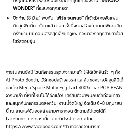
ให้ทุกคนหลงใหลไปกับบรรยากาศสุดชิคของงาน
“MACAO
WONDER
” ที่จะสะกดทุกสายตา
ปิดท้าย (8 มิ.ย.) พบกับ
“เพิร์ธ ธนพนธ์”
ที่เจ้าตัวเคยจัดแฟน
มีตสุดฟินที่มาเก๊ามาแล้ว และครั้งนี้จะมาสร้างโมเมนต์พิเศษอีก
ครั้งผ่านมินิคอนเสิร์ตสุดเอ็กซ์คลูซีฟ ที่จะมาสะกดทุกสายตาด้วย
โชว์สุดอบอุ่น
ภายในงานยังมี โซนกิจกรรมสุดเก๋จากมาเก๊า ให้ได้เช็กอินรัว ๆ ทั้ง
AI Photo Booth, เวิร์กชอปสร้างสรรค์ และลุ้นของรางวัลสุดลิมิเต็
ดอย่าง Mega Space Molly Egg Tart 400% และ POP BEAN
จากมาเก๊า ที่หาที่ไหนไม่ได้อีกแล้ว! เตรียมตัวมาฟินกับดีลท่องเที่ยว
และสนุกกับกิจกรรมตลอดวัน! งานนี้จัดใหญ่ จัดเต็ม 6–8 มิถุนายน
นี้ ณ ลานแฟชั่นฮอลล์ สยามพารากอน ติดตามอัปเดตได้ที่
Facebook: การท่องเที่ยวมาเก๊าประจำประเทศไทย
https://www.facebook.com/th.macaotourism