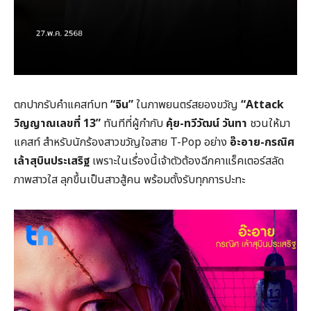
ตกปากรับคำแคสท์บท
“จิน”
ในภาพยนตร์สยองขวัญ
“
Attack
วิญญาณเลขที่ 13”
ทันทีที่ผู้กำกับ
คุ้ย-ทวีวัฒน์ วันทา
ชวนให้มา
แคสท์ สำหรับนักร้องสาวขวัญใจสาย T-Pop อย่าง
อ๊ะอาย-กรณิศ
เล้าสุบินประเสริฐ
เพราะในเรื่องนี้เจ้าตัวต้องฉีกคาแร็คเตอร์สลัด
ภาพสาวใส ลุกขึ้นเป็นสาวสู้คน พร้อมตั้งรับทุกการปะทะ