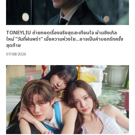
TONEYLIU ถ่ายทอดเรื่องจริงสุดสะเทือนใจ ผ่านซิงเกิล
ใหม่ “วันที่ฝนพรำ” เมื่อความห่วงใย…อาจเป็นคำบอกรักครั้ง
สุดท้าย
07/08/2026