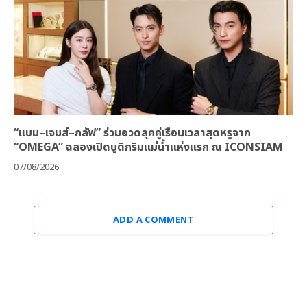
“แบม–เจมส์–กลัฟ” ร่วมอวดลุคคู่เรือนเวลาสุดหรูจาก
“OMEGA” ฉลองเปิดบูติกริมแม่น้ำแห่งแรก ณ ICONSIAM
07/08/2026
ADD A COMMENT