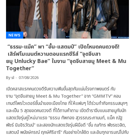
NEWS
“ธรรม-แม็ค” พา “อั๋น-แสตมป์” เปิดโหมดคนดวงดี!
เสิร์ฟโมเมนต์หวานตอนแรกซีรีส์ “จุดจีบสา
ยมู Unlucky Bae” ในงาน “จุดจีบสายมู Meet & Mu
Together”
By
sl
07/08/2026
เปิดคลาสแรกคนดวงดีรับความฟินขั้นสุดกันแน่นโรงภาพยนตร์ กับ
งาน “จุดจีบสายมู Meet & Mu Together” จาก “GMMTV” คอน
เทนต์โพรไวเดอร์ชั้นนำของเมืองไทย ที่ให้แฟนๆ ได้ร่วมทำกิจกรรมสนุกๆ
และเป็น 5 สุดยอดคนดวงดี ที่ได้ถามคำถาม เปิดตำราจีบแบบสายมูกับนัก
แสดงวัยรุ่นคู่ใหม่มาแรง “ธรรม ทัพทอง สุวรรณระกานนท์, แม็ค ณัฐ
พัชร์ นิมจิรวัฒน์” และสองนักแสดงวัยรุ่นฝีมือดี “อั๋น ณภัทร พัชรชวลิต,
แสตมป์ พนัชษ์กรณ์ ฤกษ์ศิริอารี” กันอย่างใกล้ชิด และอินทุกอารมณ์ไปกับ