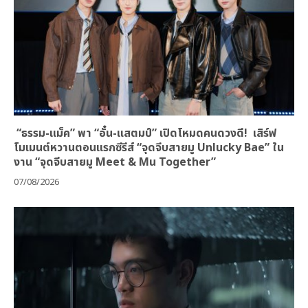
“ธรรม-แม็ค” พา “อั๋น-แสตมป์” เปิดโหมดคนดวงดี! เสิร์ฟ
โมเมนต์หวานตอนแรกซีรีส์ “จุดจีบสายมู Unlucky Bae” ใน
งาน “จุดจีบสายมู Meet & Mu Together”
07/08/2026