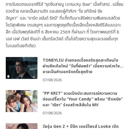
การรับชมตอนแรกซีรีส์ “จุดจีบสายมู Unlucky Bae” เมื่อคำสาป…เปลี่ยน
ดวงร้าย กลายเป็นความรัก และสองผู้กำกับฯ “โย อภิรักษ์ ชัย
ปัญหา” และ “อาร์ต อนันต์ รัศมี” ที่แท็กทีมมาเสิร์ฟความฟินครบรสด้วย
โชว์สุดพิเศษ เกมสนุกๆ และการพูดคุยถึงเบื้องลึกเบื้องหลังซีรีส์แบบเจาะ
ลึก เมื่อวันพฤหัสบดีที่ 6 สิงหาคม 2569 ที่ผ่านมา ที่ โรงภาพยนตร์ที่ 8
เอส เอฟ เวิลด์ ซีเนม่า เซ็นทรัลเวิลด์ เต็มไปด้วยความสุขและรอยยิ้มทุก
โมเมนต์เลยทีเดียว
TONEYLIU ถ่ายทอดเรื่องจริงสุดสะเทือนใจ
ผ่านซิงเกิลใหม่ “วันที่ฝนพรำ” เมื่อความห่วงใย…
อาจเป็นคำบอกรักครั้งสุดท้าย
07/08/2026
“PP KRIT” ชวนเปิดประสบการณ์ความหวาน
ซ่อนเปรี้ยวใน “Your Candy” พร้อม “ต้าเหนิง”
และ “ณิชา” ร่วมสร้างสีสันใน MV
07/08/2026
วัยรุ่น Gen Z + ปีลึก เซอร์ไพรส์ Looke เปิด