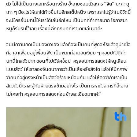
ตัว ไม่ได้เป็นนางเอกหรือนางร้าย อ๊ะอายชอบตัวละคร
“จิน”
นะคะ ดู
เทา ๆ มีอะไรให้เราได้ก้าวขึ้นไปอีกสเต็ปหนึ่ง เพราะเราไม่รู้ว่าในชีวิตนี้
จะมีใครยื่นบทนี้ให้เราได้เล่นอีกไหม เป็นบทที่ท้าทายมาก โอกาสมา
หนูก็รีบรับไว้เลย เรื่องนี้ฉีกทุกบทที่เราเคยเล่นมาค่ะ
จินมีความคิดเป็นของตัวเอง แล้วต้องเป็นคนที่พูดอะไรแล้วดูน่าเชื่อ
ถือ เอาเพื่อนอยู่เพื่อนฟัง เป็นพวกก่อหวอดเงียบ ๆ คอยปฏิวัติค่ะ
บทนี้ไกลตัวมาก ตอนที่ไปเวิร์คช็อป ครูสอนการแสดงให้หนูเลียน
แบบสัตว์ ให้เราลองจินตนาการว่าเป็นเสือหรือสิงโต แล้วให้นึกภาพ
ว่าคนที่อยู่ตรงหน้าเป็นสัตว์ดุร้ายเหมือนกัน แล้วให้คิดว่าถ้าเราเป็น
สัตว์ตัวนี้เราจะสู้กับฝ่ายตรงข้ามอย่างไร เป็นการหาตัวละครที่อ๊ะอาย
ไม่เคยทำ ครูสอนการแสดงค่อนข้างละเอียดมากค่ะ”