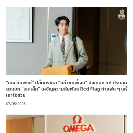
“เฮง ทัตพงศ์” ปลื้มกระแส “อย่าขอพี่เจน” ปังเกินคาด! ปรับลุค
สวมบท “เจนเล็ก” เผชิญความสัมพันธ์ Red Flag ทำแฟน ๆ แห่
เอาใจช่วย
07/08/2026