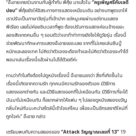
“อ๊ะอายเคยร่วมงานกับผู้กำกับ พี่คุ้ย มาแล้วใน
“ครูเพ็ญศรีกับเลดี้
ปอบ”
พี่คุ้ยยังให้อิสระทางการแสดงเหมือนเดิม อย่างบทพูดเขาให้
เราปรับเป็นภาษาวัยรุ่นที่เข้าปาก แต่หนูเคยผ่านแต่งานแสดง
พีเรียด เลยไม่ค่อยชินเวลาที่พูด ต้องปรับการแสดงค่อนข้างเยอะ
ลองสังเกตคนอื่น ๆ รอบตัวว่าเขาทำท่าทางยังไงให้ดูวัยรุ่น เรื่องนี้
ช่วยพัฒนาทักษะการแสดงอ๊ะอายเยอะเลย จากที่ไม่เคยเล่นซีนบู๊
หนักและลองเทค ไม่คิดว่าตัวเองจะต้องทำและไม่คิดว่าตัวเองจะทำได้
พอมาเล่นเรื่องนี้แล้วผ่านไปได้ด้วยดีค่ะ
ถามว่าทำไมถึงต้องไปดูหนังเรื่องนี้ อ๊ะอายมองว่า สิ่งที่เกิดขึ้นใน
เรื่องนี้เกิดจากความรัก ทุกคนมีความรักของตัวเอง มีวิธีการ
แสดงออกต่างกัน และมีวิธีแสดงออกที่ไม่เหมือนกัน มีวิธีการที่จะได้
มันมาไม่เหมือนกัน ก็อยากฝากให้แฟน ๆ ไปลองดูหนังสยองขวัญ
กลิ่นใหม่กันนะคะว่าสไตล์นี้เร้าใจแค่ไหน เผื่อจะเป็นอีกรสชาติใหม่ที่
ถูกใจค่ะ” อ๊ะอาย กล่าว
เตรียมพบกับความสยองของ
“
Attack วิญญาณเลขที่ 13”
19