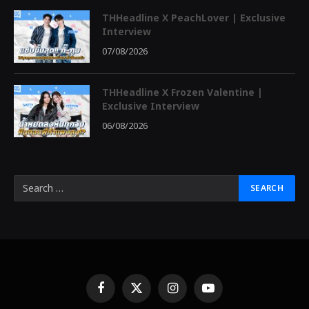
THHeadline X PeachLover | Exclusive
Interview
07/08/2026
THHeadline X Frozen Valentine |
Exclusive Interview
06/08/2026
Facebook
X
Instagram
YouTube
(Twitter)