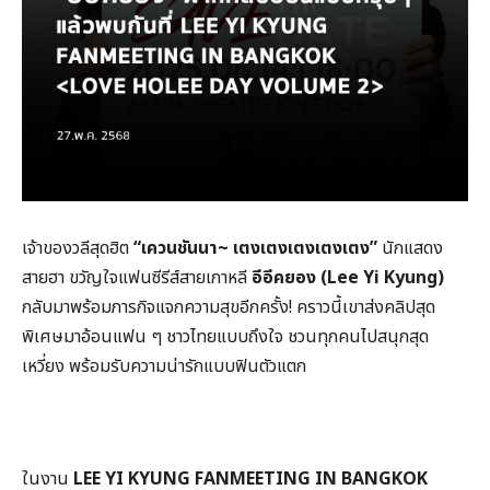
เจ้าของวลีสุดฮิต
“เควนชันนา
~ เตงเตงเตงเตงเตง”
นักแสดง
สายฮา ขวัญใจแฟนซีรีส์สายเกาหลี
อีอีคยอง (
Lee Yi Kyung)
กลับมาพร้อมภารกิจแจกความสุขอีกครั้ง! คราวนี้เขาส่งคลิปสุด
พิเศษมาอ้อนแฟน ๆ ชาวไทยแบบถึงใจ ชวนทุกคนไปสนุกสุด
เหวี่ยง พร้อมรับความน่ารักแบบฟินตัวแตก
ในงาน
LEE YI KYUNG FANMEETING IN BANGKOK