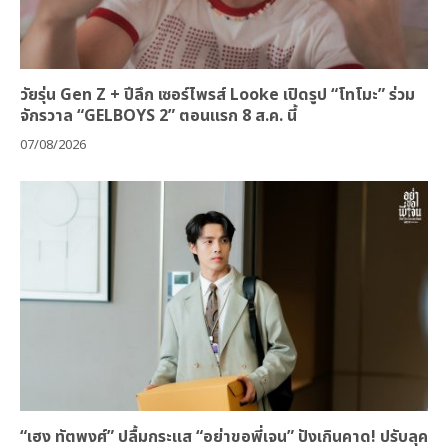
วัยรุ่น Gen Z + ปีลึก เซอร์ไพรส์ Looke เปิดรูป “โทโมะ” ร่วม
จักรวาล “GELBOYS 2” ตอนแรก 8 ส.ค. นี้
07/08/2026
“เฮง ทัตพงศ์” ปลื้มกระแส “อย่าขอพี่เจน” ปังเกินคาด! ปรับลุค