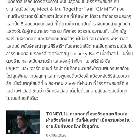
เปิดคลาสแรกคนดวงดีรับความฟินขั้นสุดกันแน่นโรงภาพยนตร์ กับ
งาน “จุดจีบสายมู Meet & Mu Together” จาก “GMMTV” คอน
เทนต์โพรไวเดอร์ชั้นนำของเมืองไทย ที่ให้แฟนๆ ได้ร่วมทำกิจกรรมสนุกๆ
และเป็น 5 สุดยอดคนดวงดี ที่ได้ถามคำถาม เปิดตำราจีบแบบสายมูกับนัก
แสดงวัยรุ่นคู่ใหม่มาแรง “ธรรม ทัพทอง สุวรรณระกานนท์, แม็ค ณัฐ
พัชร์ นิมจิรวัฒน์” และสองนักแสดงวัยรุ่นฝีมือดี “อั๋น ณภัทร พัชรชวลิต,
แสตมป์ พนัชษ์กรณ์ ฤกษ์ศิริอารี” กันอย่างใกล้ชิด และอินทุกอารมณ์ไปกับ
การรับชมตอนแรกซีรีส์ “จุดจีบสายมู Unlucky Bae” เมื่อคำสาป…เปลี่ยน
ดวงร้าย กลายเป็นความรัก และสองผู้กำกับฯ “โย อภิรักษ์ ชัย
ปัญหา” และ “อาร์ต อนันต์ รัศมี” ที่แท็กทีมมาเสิร์ฟความฟินครบรสด้วย
โชว์สุดพิเศษ เกมสนุกๆ และการพูดคุยถึงเบื้องลึกเบื้องหลังซีรีส์แบบเจาะ
ลึก เมื่อวันพฤหัสบดีที่ 6 สิงหาคม 2569 ที่ผ่านมา ที่ โรงภาพยนตร์ที่ 8
เอส เอฟ เวิลด์ ซีเนม่า เซ็นทรัลเวิลด์ เต็มไปด้วยความสุขและรอยยิ้มทุก
โมเมนต์เลยทีเดียว
TONEYLIU ถ่ายทอดเรื่องจริงสุดสะเทือนใจ
ผ่านซิงเกิลใหม่ “วันที่ฝนพรำ” เมื่อความห่วงใย…
อาจเป็นคำบอกรักครั้งสุดท้าย
07/08/2026