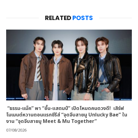
RELATED
POSTS
“ธรรม-แม็ค” พา “อั๋น-แสตมป์” เปิดโหมดคนดวงดี! เสิร์ฟ
โมเมนต์หวานตอนแรกซีรีส์ “จุดจีบสายมู Unlucky Bae” ใน
งาน “จุดจีบสายมู Meet & Mu Together”
07/08/2026