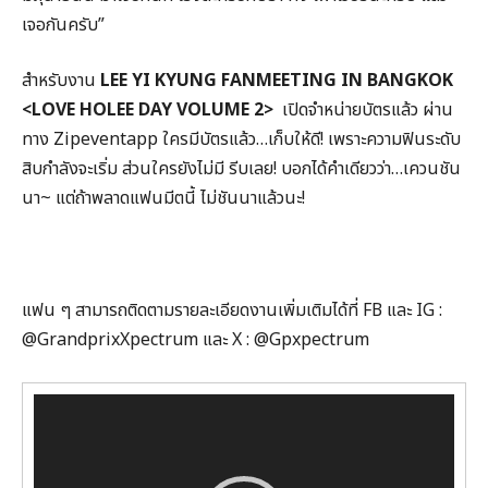
เจอกันครับ”
สำหรับงาน
LEE YI KYUNG FANMEETING IN BANGKOK
<LOVE HOLEE DAY VOLUME 2>
เปิดจำหน่ายบัตรแล้ว ผ่าน
ทาง Zipeventapp ใครมีบัตรแล้ว…เก็บให้ดี! เพราะความฟินระดับ
สิบกำลังจะเริ่ม ส่วนใครยังไม่มี รีบเลย! บอกได้คำเดียวว่า…เควนชัน
นา~ แต่ถ้าพลาดแฟนมีตนี้ ไม่ชันนาแล้วนะ!
แฟน ๆ สามารถติดตามรายละเอียดงานเพิ่มเติมได้ที่ FB และ IG :
@GrandprixXpectrum และ X : @Gpxpectrum
Video
Player