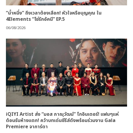
“น้ำหนึ่ง” ถึงเวลาต้องเลือก! หัวใจหรือบุญคุณ ใน
4Elements “โซ่รักอัคนี” EP.5
06/08/2026
iQIYI Artist ส่ง “มอส ภาณุวัฒน์” โกอินเตอร์! แฟนๆแห่
ต้อนรับห้างแตก! คว้าบทเด่นซีรีส์ดังพร้อมร่วมงาน Gala
Premiere จาการ์ตา