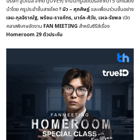
บริษัท จูเวไนล์ จำกัด (JUVE9) งานนี้ทรูไอดีไม่รอช้าคว้า 5 นักแสดง
นำโดย ครูประจำชั้นสายโหด !!
มิว – ศุภศิษฏ์
และเพื่อนร่วมชั้นอย่าง
เจน-
กุลจิราณัฐ
,
พร้อม-ราชภัทร
,
มาร์ค-ศิวัช
,
เจเจ-รัชพล
เปิด
คลาสพิเศษจัดงาน
FAN
MEETING
สำหรับซีรีส์เรื่อง
Homeroom 29
ตัวประกัน