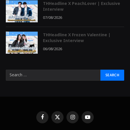
THHeadline X PeachLover | Exclusive
Interview
07/08/2026
THHeadline X Frozen Valentine |
Exclusive Interview
06/08/2026
Facebook
X
Instagram
YouTube
(Twitter)