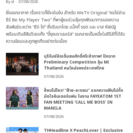
By
sl
07/08/2026
ยิ่งออกอากาศ เรื่องราวก็ยิ่งเข้มข้น สำหรับ WeTV Original “ซอโซ่ล่าม
ธีร์ Be My Player Two” ที่พาผู้ชมร่วมลุ้นทุกพัฒนาการของความ
สัมพันธ์ระหว่าง “ธีร์-โซ่” ซึ่งรับบทโดย แม็กกี้ รชต และ บาส หัสณัฐ
พร้อมเติมสีสันด้วยแก๊ง “ขี้ซุยบราเธอร์ส” จนกลายเป็นหนึ่งในซีรีส์ที่ได้รับ
ความนิยมและถูกพูดถึงอย่างต่อเนื่อง
บุรีรัมย์จัดเต็มสมศักดิ์ศรีเจ้าภาพ! ปิดฉาก
Preliminary Competition ลุ้น Mi
Thailand คนใหม่ของประเทศไทย
07/08/2026
ฮ็อบไม่ไหว! “ฝ้าย-อะตอม” แจกความฟินไม่กั๊ก
มัดใจอินเตอร์แฟน ในงาน FAYEATOM 1ST
FAN MEETING ‘CALL ME BOSS’ IN
MANILA
07/08/2026
THHeadline X PeachLover | Exclusive