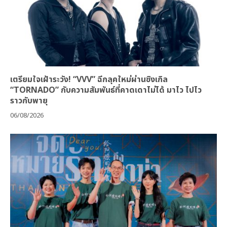
เตรียมใจเฝ้าระวัง! “VVV” ฉีกลุคใหม่ผ่านซิงเกิล
“TORNADO” กับความสัมพันธ์ที่คาดเดาไม่ได้ มาไว ไปไว
ราวกับพายุ
06/08/2026