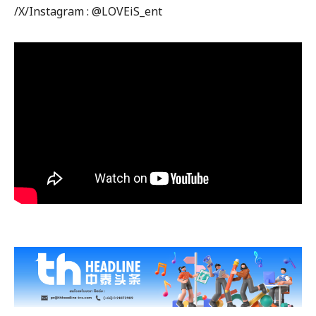
/X/Instagram : @LOVEiS_ent