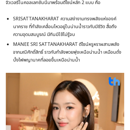
จิวเวลรี่ในคอลเลกชันนี้มาพร้อมดีไซน์หลัก 2 แบบ คือ
SRISATTANAKHARAT ความสง่างามทรงพลังแห่งองค์
นาคราช ที่กำลังเคลื่อนไหวอยู่ในน่านน้ำราวกับมีชีวิต สื่อถึง
ความอุดมสมบูรณ์ มีกินมีใช้ไม่รู้จบ
MANEE SRI SATTANAKHARAT ดีไซน์หรูหราผสานพลัง
จากมณีศักดิ์สิทธิ์ ราวกับกำลังพวยพุ่งเหนือน่านน้ำ เหมือนดั่ง
บั้งไฟพญานาคที่ลอยขึ้นเหนือน่านน้ำ