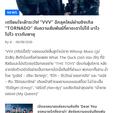
NEWS
เตรียมใจเฝ้าระวัง! “VVV” ฉีกลุคใหม่ผ่านซิงเกิล
“TORNADO” กับความสัมพันธ์ที่คาดเดาไม่ได้ มาไว
ไปไว ราวกับพายุ
By
sl
06/08/2026
“VVV (ทริปเปิ้ลวี)” บอยแบนด์คลื่นลูกใหม่จาก Whoop Music (วูป
มิวสิค) สังกัดในเครือค่ายเพลง What The Duck (วอท เดอะ ดัก) ที่มี
ศิลปินและโปรดิวเซอร์มือทองอย่าง “THE TOYS” นั่งแท่นผู้บริหาร หลัง
จากเปิดตัวเดบิวต์อย่างเป็นทางการไปเมื่อต้นปีที่ผ่านมา พวกเขาทั้งสาม นำ
โดย “จูเนียร์ – ปริยะ จิยางกูร”, “จีวัท – จีรวัฒน์ ชอบการกิจ” และ “เจนัส
– ศิระ วิจิตรธนารักษ์” เดินหน้าสร้างผลงานแบบนอนสต็อป ไม่ว่าจะเป็น
“ตัวปัญหา (Envy)”, “เนิร์ดดี (Nerdy)” และซิงเกิลล่าสุดอย่าง “เจ้าชาย
ของแก (My Queen)”
เปิดจดหมายแห่งความคิดถึง ‘Dear You
จดหมายรักถึงอาม่า’ ส่งต่อความอบอุ่นถึงแฟน