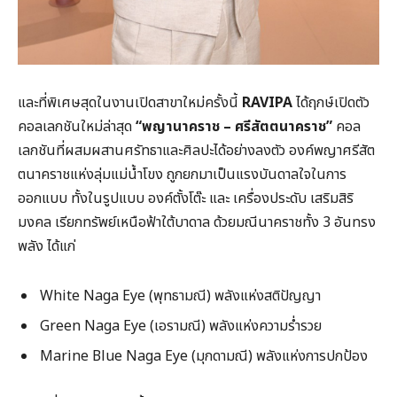
และที่พิเศษสุดในงานเปิดสาขาใหม่ครั้งนี้
RAVIPA
ได้ฤกษ์เปิดตัว
คอลเลกชันใหม่ล่าสุด
“พญานาคราช – ศรีสัตตนาคราช”
คอล
เลกชันที่ผสมผสานศรัทธาและศิลปะได้อย่างลงตัว องค์พญาศรีสัต
ตนาคราชแห่งลุ่มแม่น้ำโขง ถูกยกมาเป็นแรงบันดาลใจในการ
ออกแบบ ทั้งในรูปแบบ องค์ตั้งโต๊ะ และ เครื่องประดับ เสริมสิริ
มงคล เรียกทรัพย์เหนือฟ้าใต้บาดาล ด้วยมณีนาคราชทั้ง 3 อันทรง
พลัง ได้แก่
White Naga Eye (พุทธามณี) พลังแห่งสติปัญญา
Green Naga Eye (เอรามณี) พลังแห่งความร่ำรวย
Marine Blue Naga Eye (มุกดามณี) พลังแห่งการปกป้อง