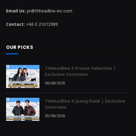
Email Us:
pr@thheadline-inc.com
Contact:
+66 0 21072989
OUR PICKS
THHeadline X Frozen Valentine |
Exclusive Interview
06/08/2026
THHeadline X Joong Dunk | Exclusive
Interview
05/08/2026