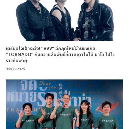
เตรียมใจเฝ้าระวัง! “VVV” ฉีกลุคใหม่ผ่านซิงเกิล
“TORNADO” กับความสัมพันธ์ที่คาดเดาไม่ได้ มาไว ไปไว
ราวกับพายุ
06/08/2026