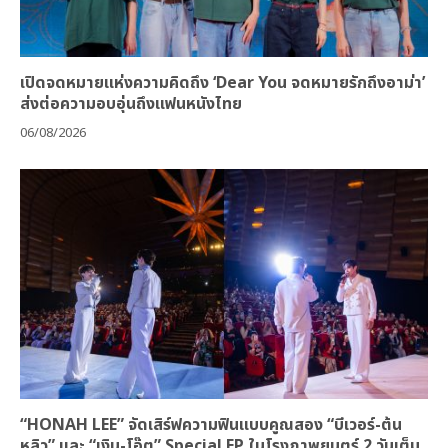
เปิดจดหมายแห่งความคิดถึง ‘Dear You จดหมายรักถึงอาม่า’
ส่งต่อความอบอุ่นถึงแฟนหนังไทย
06/08/2026
“HONAH LEE” จัดเสิร์ฟความฟินแบบคูณสอง “บีเวอร์-ต้น
หลิว” และ “เงิน-โอ๊ต” Special EP ในโรงภาพยนตร์ 2 วันเต็ม