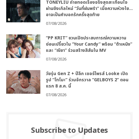
TONEYLIU ถ่ายทอดเรื่องจริงสุดสะเทือนใจ
ผ่านซิงเกิลใหม่ “วันที่ฝนพรำ” เมื่อความห่วงใย…
อาจเป็นคำบอกรักครั้งสุดท้าย
07/08/2026
“PP KRIT” ชวนเปิดประสบการณ์ความหวาน
ซ่อนเปรี้ยวใน “Your Candy” พร้อม “ต้าเหนิง”
และ “ณิชา” ร่วมสร้างสีสันใน MV
07/08/2026
วัยรุ่น Gen Z + ปีลึก เซอร์ไพรส์ Looke เปิด
รูป “โทโมะ” ร่วมจักรวาล “GELBOYS 2” ตอน
แรก 8 ส.ค. นี้
07/08/2026
Subscribe to Updates