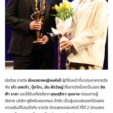
ต่อด้วย รางวัล
นักแสดงหญิงแห่งปี
ผู้ที่รับหน้าที่มาประกาศรางวัล
คือ
เก้า นพเก้า
, บุ๊กโกะ, มีน พีรวิชญ์
ซึ่งรางวัลนี้ตกเป็นของ
อิง
ฟ้า ราหะ
และได้รับเกียรติจาก
คุณสุธีตา บุนนาค
กรรมการผู้
จัดการ บริษัท ฟูจิครีมดอทคอม จำกัด เป็นผู้มอบช่อดอกไม้แสดง
ความยินดีไม่รอช้ากับ รางวัล นักแสดงชายแห่งปี ที่ได้ 2 นักแสดง