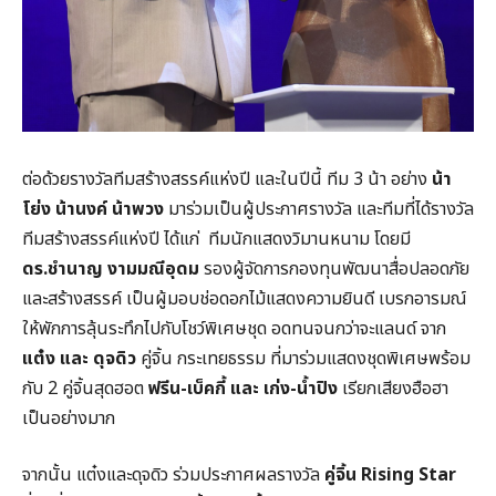
ต่อด้วยรางวัลทีมสร้างสรรค์แห่งปี และในปีนี้ ทีม 3 น้า อย่าง
น้า
โย่ง น้านงค์ น้าพวง
มาร่วมเป็นผู้ประกาศรางวัล และทีมที่ได้รางวัล
ทีมสร้างสรรค์แห่งปี ได้แก่ ทีมนักแสดงวิมานหนาม โดยมี
ดร.ชำนาญ งามมณีอุดม
รองผู้จัดการกองทุนพัฒนาสื่อปลอดภัย
และสร้างสรรค์ เป็นผู้มอบช่อดอกไม้แสดงความยินดี เบรกอารมณ์
ให้พักการลุ้นระทึกไปกับโชว์พิเศษชุด อดทนจนกว่าจะแลนด์ จาก
แต๋ง และ ดุจดิว
คู่จิ้น กระเทยธรรม ที่มาร่วมแสดงชุดพิเศษพร้อม
กับ 2 คู่จิ้นสุดฮอต
ฟรีน-เบ็คกี้ และ เก่ง-น้ำปิง
เรียกเสียงฮือฮา
เป็นอย่างมาก
จากนั้น แต๋งและดุจดิว ร่วมประกาศผลรางวัล
คู่จิ้น
Rising Star