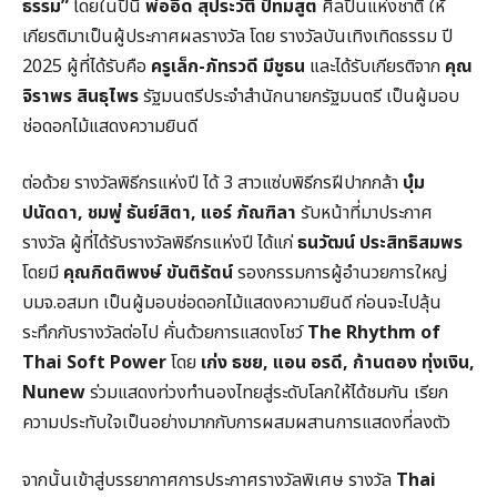
ธรรม”
โดยในปีนี้
พ่ออี๊ด สุประวัติ ปัทมสูต
ศิลปินแห่งชาติ ให้
เกียรติมาเป็นผู้ประกาศผลรางวัล โดย รางวัลบันเทิงเทิดธรรม ปี
2025 ผู้ที่ได้รับคือ
ครูเล็ก-ภัทรวดี มีชูธน
และได้รับเกียรติจาก
คุณ
จิราพร สินธุไพร
รัฐมนตรีประจำสำนักนายกรัฐมนตรี เป็นผู้มอบ
ช่อดอกไม้แสดงความยินดี
​ต่อด้วย รางวัลพิธีกรแห่งปี ได้ 3 สาวแซ่บพิธีกรฝีปากกล้า
บุ๋ม
ปนัดดา
, ชมพู่ ธันย์สิตา, แอร์ ภัณฑิลา
รับหน้าที่มาประกาศ
รางวัล ผู้ที่ได้รับรางวัลพิธีกรแห่งปี ได้แก่
ธนวัฒน์ ประสิทธิสมพร
โดยมี
คุณกิตติพงษ์ ขันติรัตน์
รองกรรมการผู้อำนวยการใหญ่
บมจ.อสมท เป็นผู้มอบช่อดอกไม้แสดงความยินดี ก่อนจะไปลุ้น
ระทึกกับรางวัลต่อไป คั่นด้วยการแสดงโชว์
The Rhythm of
Thai Soft Power
โดย
เก่ง ธชย
, แอน อรดี, ก้านตอง ทุ่งเงิน,
Nunew
ร่วมแสดงท่วงทำนองไทยสู่ระดับโลกให้ได้ชมกัน เรียก
ความประทับใจเป็นอย่างมากกับการผสมผสานการแสดงที่ลงตัว
จากนั้นเข้าสู่บรรยากาศการประกาศรางวัลพิเศษ รางวัล
Thai