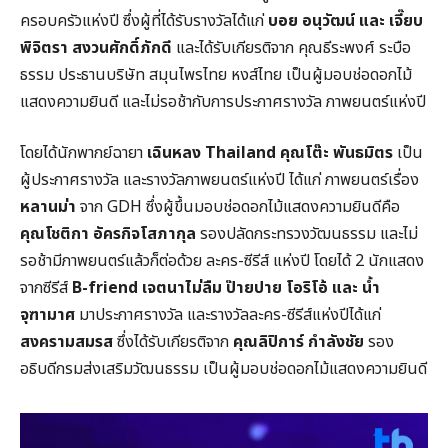
ครอบครัวแห่งปี ซึ่งผู้ที่ได้รับรางวัลได้แก่
บอย อนุวัฒน์
และ เจี๊ยบ
พิจิตรา สงวนศักดิ์ภักดี
และได้รับเกียรติจาก คุณธีระพงศ์ ระบือ
ธรรม ประธานบริษัท สมุนไพรไทย หงส์ไทย เป็นผู้มอบช่อดอกไม้
แสดงความยินดี และไม่รอช้ากับการประกาศรางวัล ภาพยนตร์แห่งปี
โดยได้นักพากย์ฉายา
เฉินหลง
Thailand
คุณโต๊ะ พันธมิตร
เป็น
ผู้ประกาศรางวัล และรางวัลภาพยนตร์แห่งปี ได้แก่ ภาพยนตร์เรื่อง
หลานม่า
จาก GDH ซึ่งผู้ขึ้นมอบช่อดอกไม้แสดงความยินดีคือ
คุณโชติกา อัครกิจโสภากุล
รองปลัดกระทรวงวัฒนธรรม และไม่
รอช้ามีภาพยนตร์แล้วก็ต่อด้วย ละคร-ซีรีส์ แห่งปี โดยได้ 2 นักแสดง
จากซีรีส์
B-friend เจตนาไม่ลืม ป๊ายปาย โอริโอ้ และ น้ำ
จุฑามาศ
มาประกาศรางวัล และรางวัลละคร-ซีรีส์แห่งปีได้แก่
สงครามสมรส
ซึ่งได้รับเกียรติจาก
คุณลิปิการ์ กำลังชัย
รอง
อธิบดีกรมส่งเสริมวัฒนธรรม เป็นผู้มอบช่อดอกไม้แสดงความยินดี