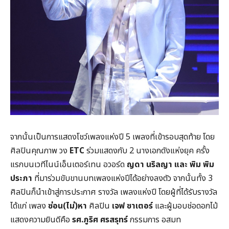
จากนั้นเป็นการแสดงโชว์เพลงแห่งปี 5 เพลงที่เข้ารอบสุดท้าย โดย
ศิลปินคุณภาพ วง
ETC
ร่วมแสดงกับ 2 นางเอกดังแห่งยุค ครั้ง
แรกบนเวทีไนน์เอ็นเตอร์เทน อวอร์ด
ญดา นริลญา และ พิม พิม
ประภา
ที่มาร่วมขับขานบทเพลงแห่งปีได้อย่างลงตัว จากนั้นทั้ง 3
ศิลปินก็นำเข้าสู่การประกาศ รางวัล เพลงแห่งปี โดยผู้ที่ได้รับรางวัล
ได้แก่ เพลง
ซ่อน(ไม่)หา
ศิลปิน
เจฟ ซาเตอร์
และผู้มอบช่อดอกไม้
แสดงความยินดีคือ
รศ.ภูริศ ศรสรุทร์
กรรมการ อสมท