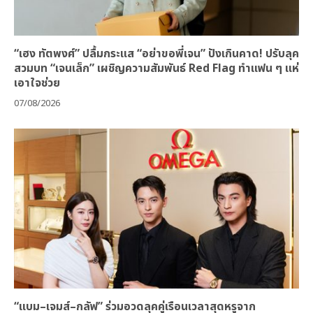
“เฮง ทัตพงศ์” ปลื้มกระแส “อย่าขอพี่เจน” ปังเกินคาด! ปรับลุค
สวมบท “เจนเล็ก” เผชิญความสัมพันธ์ Red Flag ทำแฟน ๆ แห่
เอาใจช่วย
07/08/2026
“แบม–เจมส์–กลัฟ” ร่วมอวดลุคคู่เรือนเวลาสุดหรูจาก