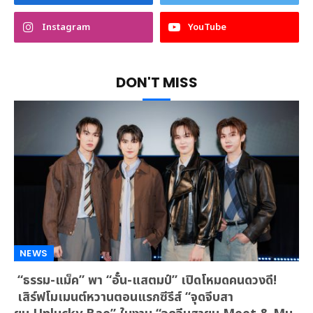
Instagram
YouTube
DON'T MISS
NEWS
“ธรรม-แม็ค” พา “อั๋น-แสตมป์” เปิดโหมดคนดวงดี!
เสิร์ฟโมเมนต์หวานตอนแรกซีรีส์ “จุดจีบสา