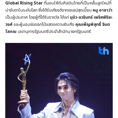
Global Rising Star
ที่มอบให้กับศิลปินไทยที่เป็นคลื่นลูกใหม่ที่
น่าจับตาในระดับโลก ซึ่งได้รับเกียรติจากเซเลปสุดเนี๊ยบ
หมู อาซาว่า
เป็นผู้ประกาศ โดยผู้ที่ได้รับรางวัล ได้แก่
นุนิว-ชวรินทร์ เพริศพิริยะ
วงศ์
และผู้มอบช่อดอกไม้แสดงความยินคือ
คุณเพ็ญพิสุทธิ์ จินต
โสภณ
เลขานุการรัฐมนตรีประจำสำนักนายกรัฐมนตรี