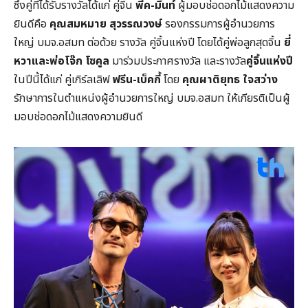
ซึ่งคู่ที่ได้รับรางวัลได้แก่ คู่จิ้น
พีค-มิ้นท์
ผู้มอบช่อดอกไม้แสดงความ
ยินดีคือ
คุณสมหมาย สุวรรณวงษ์
รองกรรมการผู้อำนวยการ
ใหญ่ บมจ.อสมท ต่อด้วย รางวัล คู่จิ้นแห่งปี โดยได้คู่พ่อลูกสุดจิ้น
ยี่
หวาและพ่อโจ๊ก โซคูล
มาร่วมประกาศรางวัล และรางวัล
คู่จิ้นแห่งปี
ในปีนี้ได้แก่ คู่เกิร์ลเลิฟ
ฟรีน-เบ็คกี้
โดย
คุณผาติยุทธ ใจสว่าง
รักษาการในตำแหน่งผู้อำนวยการใหญ่ บมจ.อสมท ให้เกียรติเป็นผู้
มอบช่อดอกไม้แสดงความยินดี