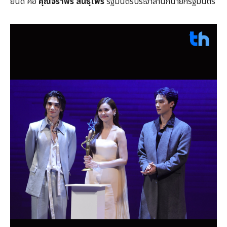
ยินดี คือ
คุณจิราพร สินธุไพร
รัฐมนตรีประจำสำนักนายกรัฐมนตรี