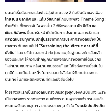
​บนเวทีเริ่มด้วยการแสดงโชว์สุดพิเศษของ 2 ศิลปินดีว่าของเมือง
ไทย
เบน ชลาทิศ
และ
แก้ม วิชญาณี
กับบทเพลง Theme Song :
ด้วยหัวใจ ที่ไพเราะจับใจ จากนั้น 2 พิธีกรสุดสวย
นัท มีเรีย
และ
เชียร์ ฑิฆัมพร
ขึ้นมารับหน้าที่ดำเนินการประกาศผลรางวัล และ
กล่าวต้อนรับทุกท่านเข้าสู่บรรยากาศการประกาศรางวัลอย่างเป็น
ทางการ กับคอนเซ็ปต์
“
Sustaining the Virtue ความดีที่
ยั่งยืน”
โดย บริษัท อสมท จำกัด (มหาชน)ในฐานะองค์กรสื่อหลัก
ของประเทศ ให้ความสำคัญกับการพิจารณารางวัลภายใต้แนวคิด
“หน้าม่านคุณภาพ หลังม่านคุณธรรม” และใส่ใจถึงความยั่งยืนใน
ทุกมิติ และเป็นส่วนหนึ่งในการมอบกำลังใจให้กับคนในวงการ
บันเทิง ในการผลิตผลงานที่ดีและยั่งยืนต่อไป
โดยรางวัลแรกเป็นรางวัลอันทรงเกียรติสูงสุดของคนบันเทิง เพราะ
เป็นรางวัลพระราชทานจาก สมเด็จพระกนิษฐาธิราชเจ้า กรมสมเด็จ
พระเทพรัตนราชสุดาฯ สยามบรมราชกุมารี กับ
“รางวัลบันเทิงเทิด