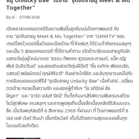
ยมู Unlucky Bae” ในงาน “จุดจีบสายมู Meet & Mu
Together”
By
sl
07/08/2026
เปิดคลาสแรกคนดวงดีรับความฟินขั้นสุดกันแน่นโรงภาพยนตร์ กับ
งาน “จุดจีบสายมู Meet & Mu Together” จาก “GMMTV” คอน
เทนต์โพรไวเดอร์ชั้นนำของเมืองไทย ที่ให้แฟนๆ ได้ร่วมทำกิจกรรมสนุกๆ
และเป็น 5 สุดยอดคนดวงดี ที่ได้ถามคำถาม เปิดตำราจีบแบบสายมูกับนัก
แสดงวัยรุ่นคู่ใหม่มาแรง “ธรรม ทัพทอง สุวรรณระกานนท์, แม็ค ณัฐ
พัชร์ นิมจิรวัฒน์” และสองนักแสดงวัยรุ่นฝีมือดี “อั๋น ณภัทร พัชรชวลิต,
แสตมป์ พนัชษ์กรณ์ ฤกษ์ศิริอารี” กันอย่างใกล้ชิด และอินทุกอารมณ์ไปกับ
การรับชมตอนแรกซีรีส์ “จุดจีบสายมู Unlucky Bae” เมื่อคำสาป…เปลี่ยน
ดวงร้าย กลายเป็นความรัก และสองผู้กำกับฯ “โย อภิรักษ์ ชัย
ปัญหา” และ “อาร์ต อนันต์ รัศมี” ที่แท็กทีมมาเสิร์ฟความฟินครบรสด้วย
โชว์สุดพิเศษ เกมสนุกๆ และการพูดคุยถึงเบื้องลึกเบื้องหลังซีรีส์แบบเจาะ
ลึก เมื่อวันพฤหัสบดีที่ 6 สิงหาคม 2569 ที่ผ่านมา ที่ โรงภาพยนตร์ที่ 8
เอส เอฟ เวิลด์ ซีเนม่า เซ็นทรัลเวิลด์ เต็มไปด้วยความสุขและรอยยิ้มทุก
โมเมนต์เลยทีเดียว