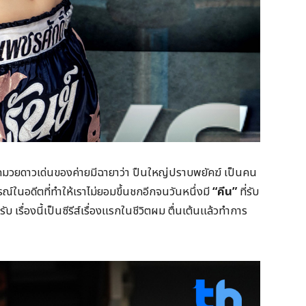
กมวยดาวเด่นของค่ายมีฉายาว่า ปืนใหญ่ปราบพยัคฆ์ เป็นคน
ณ์ในอดีตที่ทำให้เราไม่ยอมขึ้นชกอีกจนวันหนึ่งมี
“คีน”
ที่รับ
บ เรื่องนี้เป็นซีรีส์เรื่องแรกในชีวิตผม ตื่นเต้นแล้วทำการ