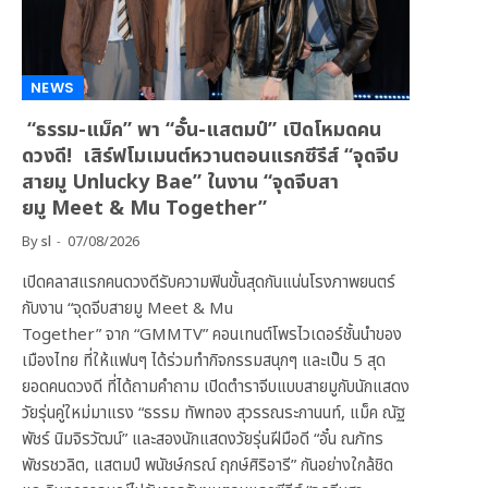
NEWS
“ธรรม-แม็ค” พา “อั๋น-แสตมป์” เปิดโหมดคน
ดวงดี! เสิร์ฟโมเมนต์หวานตอนแรกซีรีส์ “จุดจีบ
สายมู Unlucky Bae” ในงาน “จุดจีบสา
ยมู Meet & Mu Together”
By
sl
07/08/2026
เปิดคลาสแรกคนดวงดีรับความฟินขั้นสุดกันแน่นโรงภาพยนตร์
กับงาน “จุดจีบสายมู Meet & Mu
Together” จาก “GMMTV” คอนเทนต์โพรไวเดอร์ชั้นนำของ
เมืองไทย ที่ให้แฟนๆ ได้ร่วมทำกิจกรรมสนุกๆ และเป็น 5 สุด
ยอดคนดวงดี ที่ได้ถามคำถาม เปิดตำราจีบแบบสายมูกับนักแสดง
วัยรุ่นคู่ใหม่มาแรง “ธรรม ทัพทอง สุวรรณระกานนท์, แม็ค ณัฐ
พัชร์ นิมจิรวัฒน์” และสองนักแสดงวัยรุ่นฝีมือดี “อั๋น ณภัทร
พัชรชวลิต, แสตมป์ พนัชษ์กรณ์ ฤกษ์ศิริอารี” กันอย่างใกล้ชิด