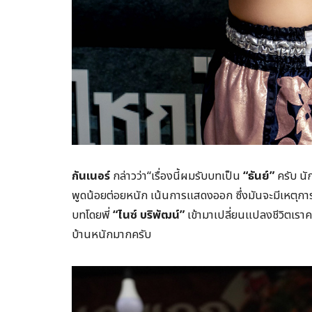
กันเนอร์
กล่าวว่า“เรื่องนี้ผมรับบทเป็น
“ธันย์”
ครับ นั
พูดน้อยต่อยหนัก เน้นการแสดงออก ซึ่งมันจะมีเหตุการ
บทโดยพี่
“ไนซ์ บริพัฒน์”
เข้ามาเปลี่ยนแปลงชีวิตเราครั
บ้านหนักมากครับ