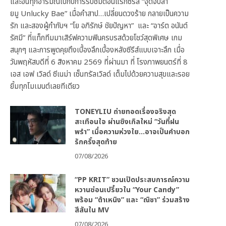
และอินทุกอารมณ์ไปกับการรับชมตอนแรกซีรีส์ “จุดจีบสา
ยมู Unlucky Bae” เมื่อคำสาป…เปลี่ยนดวงร้าย กลายเป็นความ
รัก และสองผู้กำกับฯ “โย อภิรักษ์ ชัยปัญหา” และ “อาร์ต อนันต์
รัศมี” ที่แท็กทีมมาเสิร์ฟความฟินครบรสด้วยโชว์สุดพิเศษ เกม
สนุกๆ และการพูดคุยถึงเบื้องลึกเบื้องหลังซีรีส์แบบเจาะลึก เมื่อ
วันพฤหัสบดีที่ 6 สิงหาคม 2569 ที่ผ่านมา ที่ โรงภาพยนตร์ที่ 8
เอส เอฟ เวิลด์ ซีเนม่า เซ็นทรัลเวิลด์ เต็มไปด้วยความสุขและรอย
ยิ้มทุกโมเมนต์เลยทีเดียว
TONEYLIU ถ่ายทอดเรื่องจริงสุด
สะเทือนใจ ผ่านซิงเกิลใหม่ “วันที่ฝน
พรำ” เมื่อความห่วงใย…อาจเป็นคำบอก
รักครั้งสุดท้าย
07/08/2026
“PP KRIT” ชวนเปิดประสบการณ์ความ
หวานซ่อนเปรี้ยวใน “Your Candy”
พร้อม “ต้าเหนิง” และ “ณิชา” ร่วมสร้าง
สีสันใน MV
07/08/2026