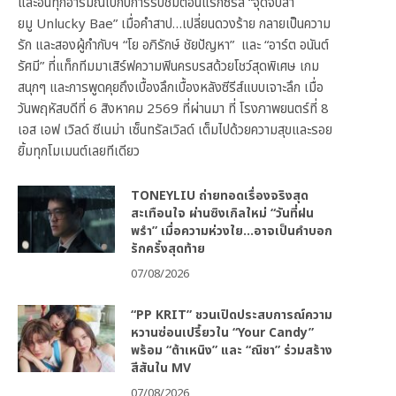
และอินทุกอารมณ์ไปกับการรับชมตอนแรกซีรีส์ “จุดจีบสา
ยมู Unlucky Bae” เมื่อคำสาป…เปลี่ยนดวงร้าย กลายเป็นความ
รัก และสองผู้กำกับฯ “โย อภิรักษ์ ชัยปัญหา” และ “อาร์ต อนันต์
รัศมี” ที่แท็กทีมมาเสิร์ฟความฟินครบรสด้วยโชว์สุดพิเศษ เกม
สนุกๆ และการพูดคุยถึงเบื้องลึกเบื้องหลังซีรีส์แบบเจาะลึก เมื่อ
วันพฤหัสบดีที่ 6 สิงหาคม 2569 ที่ผ่านมา ที่ โรงภาพยนตร์ที่ 8
เอส เอฟ เวิลด์ ซีเนม่า เซ็นทรัลเวิลด์ เต็มไปด้วยความสุขและรอย
ยิ้มทุกโมเมนต์เลยทีเดียว
TONEYLIU ถ่ายทอดเรื่องจริงสุด
สะเทือนใจ ผ่านซิงเกิลใหม่ “วันที่ฝน
พรำ” เมื่อความห่วงใย…อาจเป็นคำบอก
รักครั้งสุดท้าย
07/08/2026
“PP KRIT” ชวนเปิดประสบการณ์ความ
หวานซ่อนเปรี้ยวใน “Your Candy”
พร้อม “ต้าเหนิง” และ “ณิชา” ร่วมสร้าง
สีสันใน MV
07/08/2026