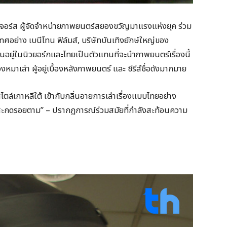
คเจอร์ส ผู้จัดจำหน่ายภาพยนตร์สยองขวัญมาแรงแห่งยุค ร่วม
ทศอย่าง เบนีโทน ฟิล์มส์, บริษัทบันเทิงยักษ์ใหญ่ของ
อยู่ในนิวยอร์กและไทยเป็นตัวแทนที่จะนำภาพยนตร์เรื่องนี้
าเล่า ผู้อยู่เบื้องหลังภาพยนตร์ และ ซีรีส์ชื่อดังมากมาย
์เกาหลีใต้ เข้ากับกลิ่นอายการเล่าเรื่องแบบไทยอย่าง
ารสะกดรอยตาม” – ปรากฏการณ์ร่วมสมัยที่กำลังสะท้อนความ