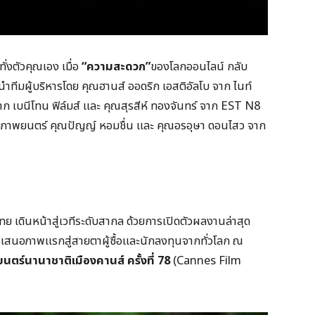
ั่งตัวคุณเอง เมื่อ
“ความสะดวก”
ของโลกออนไลน์ กลับ
นำทีมผู้บริหารโดย คุณฮานส์ ออดริก เอสติอัลโบ จาก ไนท์
าก เบนีโทน ฟิล์มส์ และ คุณสุรสีห์ ทองจันทร์ จาก EST N8
กับภาพยนตร์ คุณปัญญ์ หอมชื่น และ คุณอรอุษา ดอนไสว จาก
ย เดินหน้าสู่เวทีระดับสากล ด้วยการเปิดตัวผลงานล่าสุด
เสนอภาพแรกสู่สายตาผู้ซื้อและนักลงทุนจากทั่วโลก ณ
ตร์นานาชาติเมืองคานส์ ครั้งที่
78
(Cannes Film