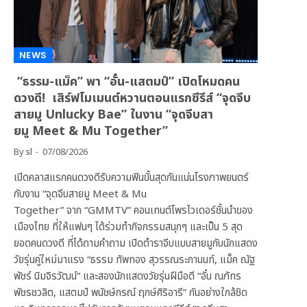
NEWS
“ธรรม-แม็ค” พา “อั๋น-แสตมป์” เปิดโหมดคน
ดวงดี! เสิร์ฟโมเมนต์หวานตอนแรกซีรีส์ “จุดจีบ
สายมู Unlucky Bae” ในงาน “จุดจีบสา
ยมู Meet & Mu Together”
By
sl
07/08/2026
เปิดคลาสแรกคนดวงดีรับความฟินขั้นสุดกันแน่นโรงภาพยนตร์
กับงาน “จุดจีบสายมู Meet & Mu
Together” จาก “GMMTV” คอนเทนต์โพรไวเดอร์ชั้นนำของ
เมืองไทย ที่ให้แฟนๆ ได้ร่วมทำกิจกรรมสนุกๆ และเป็น 5 สุด
ยอดคนดวงดี ที่ได้ถามคำถาม เปิดตำราจีบแบบสายมูกับนักแสดง
วัยรุ่นคู่ใหม่มาแรง “ธรรม ทัพทอง สุวรรณระกานนท์, แม็ค ณัฐ
พัชร์ นิมจิรวัฒน์” และสองนักแสดงวัยรุ่นฝีมือดี “อั๋น ณภัทร
พัชรชวลิต, แสตมป์ พนัชษ์กรณ์ ฤกษ์ศิริอารี” กันอย่างใกล้ชิด