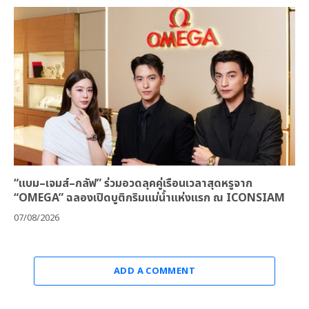
“แบม–เจมส์–กลัฟ” ร่วมอวดลุคคู่เรือนเวลาสุดหรูจาก
“OMEGA” ฉลองเปิดบูติกริมแม่น้ำแห่งแรก ณ ICONSIAM
07/08/2026
ADD A COMMENT