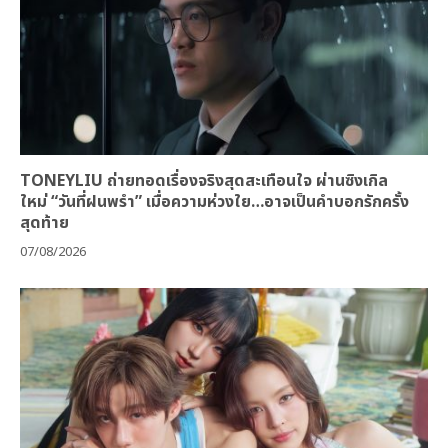
TONEYLIU ถ่ายทอดเรื่องจริงสุดสะเทือนใจ ผ่านซิงเกิล
ใหม่ “วันที่ฝนพรำ” เมื่อความห่วงใย…อาจเป็นคำบอกรักครั้ง
สุดท้าย
07/08/2026