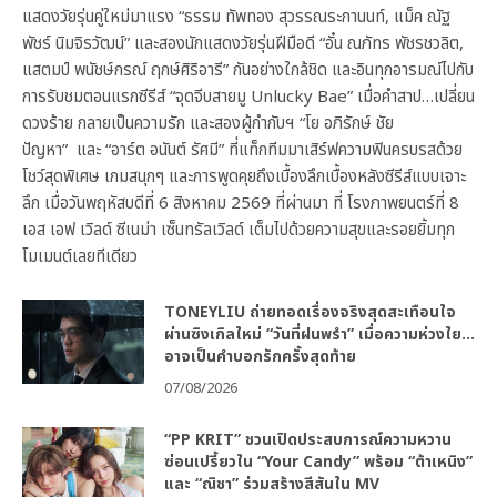
แสดงวัยรุ่นคู่ใหม่มาแรง “ธรรม ทัพทอง สุวรรณระกานนท์, แม็ค ณัฐ
พัชร์ นิมจิรวัฒน์” และสองนักแสดงวัยรุ่นฝีมือดี “อั๋น ณภัทร พัชรชวลิต,
แสตมป์ พนัชษ์กรณ์ ฤกษ์ศิริอารี” กันอย่างใกล้ชิด และอินทุกอารมณ์ไปกับ
การรับชมตอนแรกซีรีส์ “จุดจีบสายมู Unlucky Bae” เมื่อคำสาป…เปลี่ยน
ดวงร้าย กลายเป็นความรัก และสองผู้กำกับฯ “โย อภิรักษ์ ชัย
ปัญหา” และ “อาร์ต อนันต์ รัศมี” ที่แท็กทีมมาเสิร์ฟความฟินครบรสด้วย
โชว์สุดพิเศษ เกมสนุกๆ และการพูดคุยถึงเบื้องลึกเบื้องหลังซีรีส์แบบเจาะ
ลึก เมื่อวันพฤหัสบดีที่ 6 สิงหาคม 2569 ที่ผ่านมา ที่ โรงภาพยนตร์ที่ 8
เอส เอฟ เวิลด์ ซีเนม่า เซ็นทรัลเวิลด์ เต็มไปด้วยความสุขและรอยยิ้มทุก
โมเมนต์เลยทีเดียว
TONEYLIU ถ่ายทอดเรื่องจริงสุดสะเทือนใจ
ผ่านซิงเกิลใหม่ “วันที่ฝนพรำ” เมื่อความห่วงใย…
อาจเป็นคำบอกรักครั้งสุดท้าย
07/08/2026
“PP KRIT” ชวนเปิดประสบการณ์ความหวาน
ซ่อนเปรี้ยวใน “Your Candy” พร้อม “ต้าเหนิง”
และ “ณิชา” ร่วมสร้างสีสันใน MV