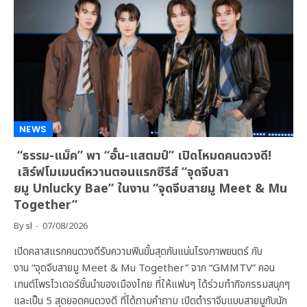
NEWS
“ธรรม-แม็ค” พา “อั๋น-แสตมป์” เปิดโหมดคนดวงดี!
เสิร์ฟโมเมนต์หวานตอนแรกซีรีส์ “จุดจีบสา
ยมู Unlucky Bae” ในงาน “จุดจีบสายมู Meet & Mu
Together”
By
sl
07/08/2026
เปิดคลาสแรกคนดวงดีรับความฟินขั้นสุดกันแน่นโรงภาพยนตร์ กับ
งาน “จุดจีบสายมู Meet & Mu Together” จาก “GMMTV” คอน
เทนต์โพรไวเดอร์ชั้นนำของเมืองไทย ที่ให้แฟนๆ ได้ร่วมทำกิจกรรมสนุกๆ
และเป็น 5 สุดยอดคนดวงดี ที่ได้ถามคำถาม เปิดตำราจีบแบบสายมูกับนัก