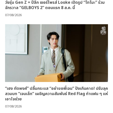
วัยรุ่น Gen Z + ปีลึก เซอร์ไพรส์ Looke เปิดรูป “โทโมะ” ร่วม
จักรวาล “GELBOYS 2” ตอนแรก 8 ส.ค. นี้
07/08/2026
“เฮง ทัตพงศ์” ปลื้มกระแส “อย่าขอพี่เจน” ปังเกินคาด! ปรับลุค
สวมบท “เจนเล็ก” เผชิญความสัมพันธ์ Red Flag ทำแฟน ๆ แห่
เอาใจช่วย
07/08/2026