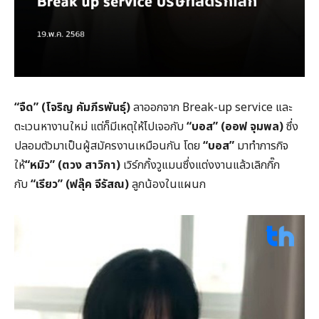
“
จืด
” (
โจริญ
คัมภีรพันธุ์
)
ลาออกจาก Break-up service และ
ตะเวนหางานใหม่ แต่ก็มีเหตุให้ไปเจอกับ
“
บอส
” (
ออฟ
จุมพล
)
ซึ่ง
ปลอมตัวมาเป็นผู้สมัครงานเหมือนกัน โดย
“
บอส
”
มาทำภารกิจ
ให้
“
หมิว
” (
ตวง
สาวิกา
)
เวิร์กกิ้งวูแมนซึ่งแต่งงานแล้วเลิกกิ๊ก
กับ
“
เรียว
” (
ฟลุ๊ค
จีรัสณ
)
ลูกน้องในแผนก