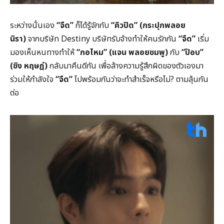
ระหว่างนั้นเอง
“
จืด
”
ก็ได้รู้จักกับ
“
คิวปิด
” (
กระปุกพลอย
นิรา
)
จากบริษัท Destiny บริษัทรับจ้างทำให้คนรักกัน
“
จืด
”
เริ่ม
มองเห็นหนทางทำให้
“
กอไหม
” (
แจน
พลอยชมพู
)
กับ
“
ป๊อบ
”
(
ซิง
หฤษฏ์
)
กลับมาคืนดีกัน เพื่อล้างความรู้สึกผิดของตัวเองมา
ร่วมให้กำลังใจ
“
จืด
”
ไปพร้อมกันว่าจะทำสำเร็จหรือไม่? ตามลุ้นกัน
ต่อ