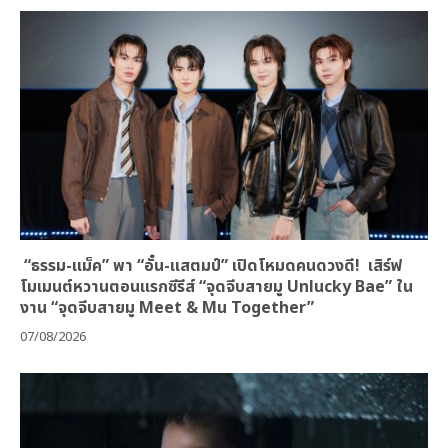
“ธรรม-แม็ค” พา “อั๋น-แสตมป์” เปิดโหมดคนดวงดี! เสิร์ฟ
โมเมนต์หวานตอนแรกซีรีส์ “จุดจีบสายมู Unlucky Bae” ใน
งาน “จุดจีบสายมู Meet & Mu Together”
07/08/2026