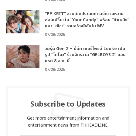
“PP KRIT” ชวนเปิดประสบการณ์ความหวาน
ซ่อนเปรี้ยวใน “Your Candy” พร้อม “ต้าเหนิง”
และ “ณิชา” ร่วมสร้างสีสันใน MV
07/08/2026
วัยรุ่น Gen Z + ปีลึก เซอร์ไพรส์ Looke เปิด
รูป “โทโมะ” ร่วมจักรวาล “GELBOYS 2” ตอน
แรก 8 ส.ค. นี้
07/08/2026
Subscribe to Updates
Get more entertainment information and
entertainment news from THHEADLINE.