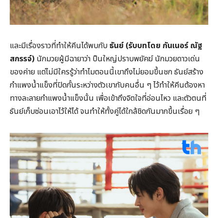
และมีเรื่องราวที่ทำให้คีนได้พบกับ
ธันย์ (รับบทโดย กันเนอร์ ณัฐ
สกรรจ์)
นักมวยผู้มีฉายาว่า ปืนใหญ่ปราบพยัคฆ์ นักมวยดาวเด่น
ของค่าย แต่ไม่มีใครรู้ว่าทำไมตอนนี้เขาถึงไม่ยอมขึ้นชก ธันย์สร้าง
กำแพงน้ำแข็งที่ปิดกั้นระหว่างตัวเขากับคนอื่น ๆ ไว้ทำให้คีนต้องหา
ทางละลายกำแพงน้ำแข็งนั้น เพื่อเข้าถึงจิตใจที่อ่อนไหว และตัวตนที่
ธันย์เก็บซ่อนเอาไว้ให้ได้ จนทำให้ทั้งคู่ได้ใกล้ชิดกันมากขึ้นเรื่อย ๆ