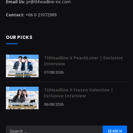
Email Us:
pr@thheadline-inc.com
Contact:
+66 0 21072989
OUR PICKS
THHeadline X PeachLover | Exclusive
Interview
07/08/2026
THHeadline X Frozen Valentine |
Exclusive Interview
06/08/2026