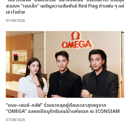
“เฮง ทัตพงศ์” ปลื้มกระแส “อย่าขอพี่เจน” ปังเกินคาด! ปรับลุค
สวมบท “เจนเล็ก” เผชิญความสัมพันธ์ Red Flag ทำแฟน ๆ แห่
เอาใจช่วย
07/08/2026
“แบม–เจมส์–กลัฟ” ร่วมอวดลุคคู่เรือนเวลาสุดหรูจาก
“OMEGA” ฉลองเปิดบูติกริมแม่น้ำแห่งแรก ณ ICONSIAM
07/08/2026