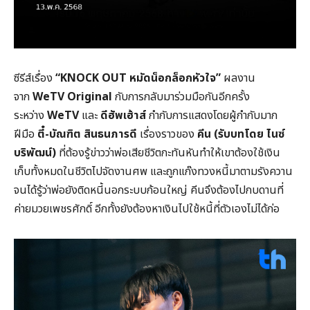
ซีรีส์เรื่อง
“KNOCK OUT
หมัดน็อกล็อกหัวใจ”
ผลงาน
จาก
WeTV Original
กับการกลับมาร่วมมือกันอีกครั้ง
ระหว่าง
WeTV
และ
ดีฮัพเฮ้าส์
กำกับการแสดงโดยผู้กำกับมาก
ฝีมือ
ตี๋-บัณฑิต สินธนภารดี
เรื่องราวของ
คีน (
รับบทโดย ไนซ์
บริพัฒน์)
ที่ต้องรู้ข่าวว่าพ่อเสียชีวิตกะทันหันทำให้เขาต้องใช้เงิน
เก็บทั้งหมดในชีวิตไปจัดงานศพ และถูกแก๊งทวงหนี้มาตามรังควาน
จนได้รู้ว่าพ่อยังติดหนี้นอกระบบก้อนใหญ่ คีนจึงต้องไปกบดานที่
ค่ายมวยเพชรศักดิ์ อีกทั้งยังต้องหาเงินไปใช้หนี้ที่ตัวเองไม่ได้ก่อ