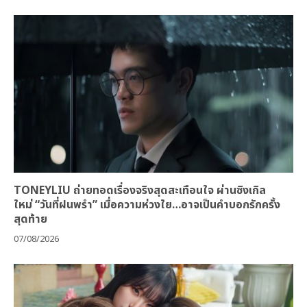
TONEYLIU ถ่ายทอดเรื่องจริงสุดสะเทือนใจ ผ่านซิงเกิล
ใหม่ “วันที่ฝนพรำ” เมื่อความห่วงใย…อาจเป็นคำบอกรักครั้ง
สุดท้าย
07/08/2026