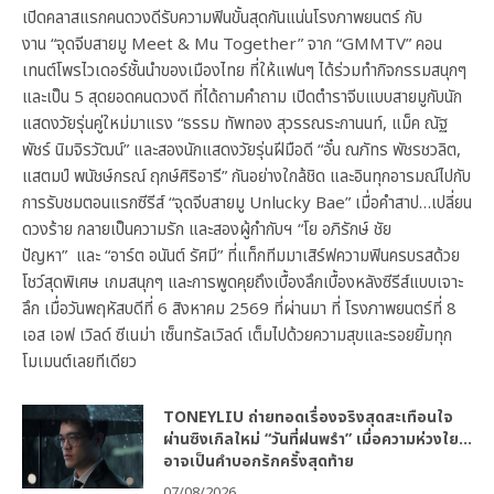
เปิดคลาสแรกคนดวงดีรับความฟินขั้นสุดกันแน่นโรงภาพยนตร์ กับ
งาน “จุดจีบสายมู Meet & Mu Together” จาก “GMMTV” คอน
เทนต์โพรไวเดอร์ชั้นนำของเมืองไทย ที่ให้แฟนๆ ได้ร่วมทำกิจกรรมสนุกๆ
และเป็น 5 สุดยอดคนดวงดี ที่ได้ถามคำถาม เปิดตำราจีบแบบสายมูกับนัก
แสดงวัยรุ่นคู่ใหม่มาแรง “ธรรม ทัพทอง สุวรรณระกานนท์, แม็ค ณัฐ
พัชร์ นิมจิรวัฒน์” และสองนักแสดงวัยรุ่นฝีมือดี “อั๋น ณภัทร พัชรชวลิต,
แสตมป์ พนัชษ์กรณ์ ฤกษ์ศิริอารี” กันอย่างใกล้ชิด และอินทุกอารมณ์ไปกับ
การรับชมตอนแรกซีรีส์ “จุดจีบสายมู Unlucky Bae” เมื่อคำสาป…เปลี่ยน
ดวงร้าย กลายเป็นความรัก และสองผู้กำกับฯ “โย อภิรักษ์ ชัย
ปัญหา” และ “อาร์ต อนันต์ รัศมี” ที่แท็กทีมมาเสิร์ฟความฟินครบรสด้วย
โชว์สุดพิเศษ เกมสนุกๆ และการพูดคุยถึงเบื้องลึกเบื้องหลังซีรีส์แบบเจาะ
ลึก เมื่อวันพฤหัสบดีที่ 6 สิงหาคม 2569 ที่ผ่านมา ที่ โรงภาพยนตร์ที่ 8
เอส เอฟ เวิลด์ ซีเนม่า เซ็นทรัลเวิลด์ เต็มไปด้วยความสุขและรอยยิ้มทุก
โมเมนต์เลยทีเดียว
TONEYLIU ถ่ายทอดเรื่องจริงสุดสะเทือนใจ
ผ่านซิงเกิลใหม่ “วันที่ฝนพรำ” เมื่อความห่วงใย…
อาจเป็นคำบอกรักครั้งสุดท้าย
07/08/2026