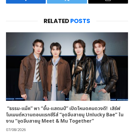
Facebook
Twitter
Email
RELATED
POSTS
“ธรรม-แม็ค” พา “อั๋น-แสตมป์” เปิดโหมดคนดวงดี! เสิร์ฟ
โมเมนต์หวานตอนแรกซีรีส์ “จุดจีบสายมู Unlucky Bae” ใน
งาน “จุดจีบสายมู Meet & Mu Together”
07/08/2026