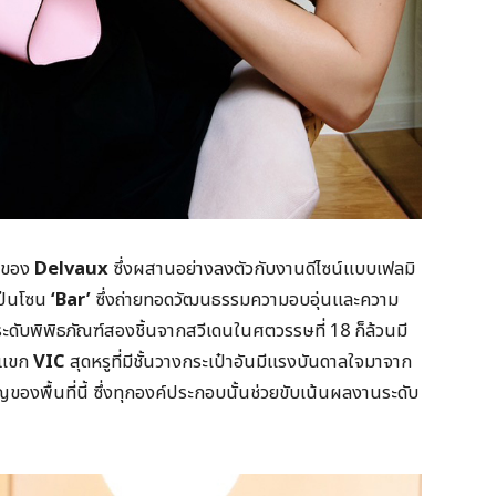
่าของ
Delvaux
ซึ่งผสานอย่างลงตัวกับงานดีไซน์แบบเฟลมิ
เป็นโซน
‘
Bar’
ซึ่งถ่ายทอดวัฒนธรรมความอบอุ่นและความ
ดับพิพิธภัณฑ์สองชิ้นจากสวีเดนในศตวรรษที่ 18 ก็ล้วนมี
องแขก
VIC
สุดหรูที่มีชั้นวางกระเป๋าอันมีแรงบันดาลใจมาจาก
ญของพื้นที่นี้ ซึ่งทุกองค์ประกอบนั้นช่วยขับเน้นผลงานระดับ