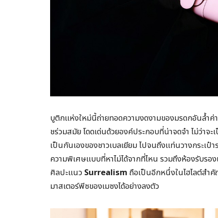
บูติกแห่งใหม่นี้ถ่ายทอดความงดงามของมรดกอันล้ำค
ชร่วมสมัย โดดเด่นด้วยองค์ประกอบที่น่าจดจำ ไม่ว่าจะ
เป็นกันเองของชาวเบลเยียม ไปจนถึงแท่นวางกระเป๋าระ
ความพิเศษแบบที่หาไม่ได้จากที่ไหน รวมถึงห้องรับร
ศิลปะแนว
Surrealism
ถือเป็นอีกหนึ่งในไฮไลต์สำคั
มาสเตอร์พีซของเมซงได้อย่างลงตัว