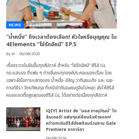
NEWS
“น้ำหนึ่ง” ถึงเวลาต้องเลือก! หัวใจหรือบุญคุณ ใน
4Elements “โซ่รักอัคนี” EP.5
By
sl
06/08/2026
เรื่องราวเข้มข้นขึ้นทุกสัปดาห์ สำหรับ “โซ่รักอัคนี” ซีรีส์ GL
กระแสแรง ที่แฟน ๆ ต่างชื่นชมทุกองค์ประกอบของเรื่อง โดย
เฉพาะฝีมือการแสดงของ น้ำหนึ่ง-มิลิญ วาทินธนะกิจ และ เนย-
กานต์ธีรา วัชรทัศนกุล ที่เคมีเข้ากันจนคนดูอินไม่หยุด ส่งให้ซีรีส์
ครองเรตติ้งสูงสุดของซีรีส์ GL ได้อย่างต่อเนื่องทุกสัปดาห์
iQIYI Artist ส่ง “มอส ภาณุวัฒน์” โก
อินเตอร์! แฟนๆแห่ต้อนรับห้างแตก!
คว้าบทเด่นซีรีส์ดังพร้อมร่วมงาน Gala
Premiere จาการ์ตา
06/08/2026