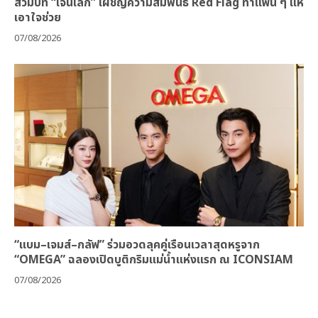
สวมบท “เจนเล็ก” เผชิญความสัมพันธ์ Red Flag ทำแฟน ๆ แห่
เอาใจช่วย
07/08/2026
“แบม–เจมส์–กลัฟ” ร่วมอวดลุคคู่เรือนเวลาสุดหรูจาก
“OMEGA” ฉลองเปิดบูติกริมแม่น้ำแห่งแรก ณ ICONSIAM
07/08/2026