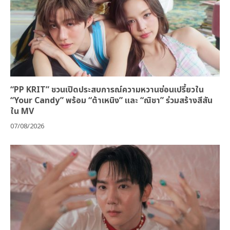
“PP KRIT” ชวนเปิดประสบการณ์ความหวานซ่อนเปรี้ยวใน
“Your Candy” พร้อม “ต้าเหนิง” และ “ณิชา” ร่วมสร้างสีสัน
ใน MV
07/08/2026