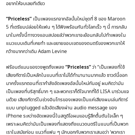
อยากให้จบเลยทีเดียว
“Priceless”
เป็นเพลงแรกจากอัลบั้มใหม่ชุดที่ 8 ของ Maroon
5 ที่เตรียมปล่อยให้แฟน ๆ ได้ฟังพร้อมกันทั่วโลกเร็ว ๆ นี้ การกลับ
มาในครั้งนี้ทางวงแอบสปอยล์ว่าพวกเขาจะย้อนกลับไปทำเพลงใน
แนวแบบเดิมที่เคยทำ และขยายขอบเขตของดนตรีของพวกเขาให้
กว้างมากกว่าเดิม Adam Levine
ฟร้อนต์แมนของวงพูดถึงเพลง
“Priceless”
ว่า “เป็นเพลงที่ใช้
เสียงกีตาร์เป็นหลักในแบบที่เราไม่ได้ทำมานานมากแล้ว ซาวด์นี้ออก
มาครั้งแรกตอนที่เรากำลังอัดเพลงอัลบั้มใหม่กันอยู่ ผมคิดว่ามัน
เป็นเพลงที่บริสุทธิ์มาก ๆ และพวกเราก็ดีใจมากที่ได้ LISA มาร่วมแจ
มด้วย เสียงกีตาร์ในช่วงอินโทรของเพลงเป็นแค่เสียงผมเล่นกีตาร์
แบบ unplugged แล้วอัดเสียงผ่าน audio message ของ
iPhone ระหว่างอัดเพลงนี้ในสตูดิโอผมแอบรู้สึกตื้นตันใจเล็ก ๆ
เพราะผมคิดว่ามันเป็นเพลงที่แสดงถึงแนวดนตรีในแบบที่เป็นพวก
เราในสมัยก่อน แนวที่แฟน ๆ มักบอกกับพวกเราเสมอว่า ‘พวกเรา