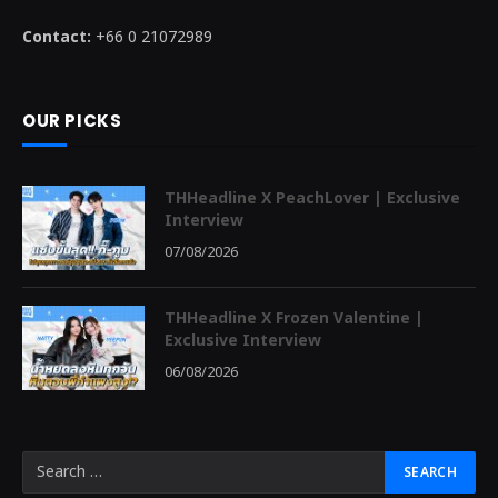
Contact:
+66 0 21072989
OUR PICKS
THHeadline X PeachLover | Exclusive
Interview
07/08/2026
THHeadline X Frozen Valentine |
Exclusive Interview
06/08/2026