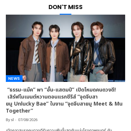
DON'T MISS
NEWS
“ธรรม-แม็ค” พา “อั๋น-แสตมป์” เปิดโหมดคนดวงดี!
เสิร์ฟโมเมนต์หวานตอนแรกซีรีส์ “จุดจีบสา
ยมู Unlucky Bae” ในงาน “จุดจีบสายมู Meet & Mu
Together”
By
sl
07/08/2026
เปิดคลาสแรกคนดวงดีรับความฟินขั้นสุดกันแน่นโรงภาพยนตร์ กับ