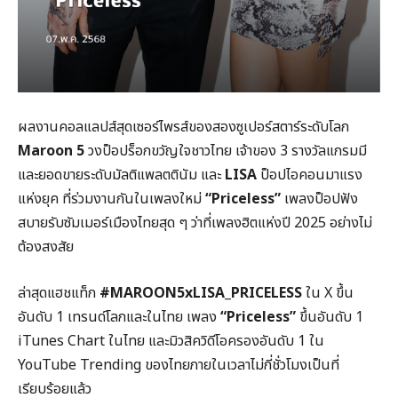
ผลงานคอลแลปส์สุดเซอร์ไพรส์ของสองซูเปอร์สตาร์ระดับโลก
Maroon 5
วงป็อปร็อกขวัญใจชาวไทย เจ้าของ 3 รางวัลแกรมมี
และยอดขายระดับมัลติแพลตตินัม และ
LISA
ป็อปไอคอนมาแรง
แห่งยุค ที่ร่วมงานกันในเพลงใหม่
“Priceless”
เพลงป็อปฟัง
สบายรับซัมเมอร์เมืองไทยสุด ๆ ว่าที่เพลงฮิตแห่งปี 2025 อย่างไม่
ต้องสงสัย
ล่าสุดแฮชแท็ก
#MAROON5xLISA_PRICELESS
ใน X ขึ้น
อันดับ 1 เทรนด์โลกและในไทย เพลง
“Priceless”
ขึ้นอันดับ 1
iTunes Chart ในไทย และมิวสิควิดีโอครองอันดับ 1 ใน
YouTube Trending ของไทยภายในเวลาไม่กี่ชั่วโมงเป็นที่
เรียบร้อยแล้ว