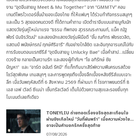
งาน “จุดจีบสายมู Meet & Mu Together” จาก “GMMTV” คอน
เทนต์โพรไวเดอร์ชั้นนำของเมืองไทย ที่ให้แฟนๆ ได้ร่วมทำกิจกรรมสนุกๆ
และเป็น 5 สุดยอดคนดวงดี ที่ได้ถามคำถาม เปิดตำราจีบแบบสายมูกับนัก
แสดงวัยรุ่นคู่ใหม่มาแรง “ธรรม ทัพทอง สุวรรณระกานนท์, แม็ค ณัฐ
พัชร์ นิมจิรวัฒน์” และสองนักแสดงวัยรุ่นฝีมือดี “อั๋น ณภัทร พัชรชวลิต,
แสตมป์ พนัชษ์กรณ์ ฤกษ์ศิริอารี” กันอย่างใกล้ชิด และอินทุกอารมณ์ไปกับ
การรับชมตอนแรกซีรีส์ “จุดจีบสายมู Unlucky Bae” เมื่อคำสาป…เปลี่ยน
ดวงร้าย กลายเป็นความรัก และสองผู้กำกับฯ “โย อภิรักษ์ ชัย
ปัญหา” และ “อาร์ต อนันต์ รัศมี” ที่แท็กทีมมาเสิร์ฟความฟินครบรสด้วย
โชว์สุดพิเศษ เกมสนุกๆ และการพูดคุยถึงเบื้องลึกเบื้องหลังซีรีส์แบบเจาะ
ลึก เมื่อวันพฤหัสบดีที่ 6 สิงหาคม 2569 ที่ผ่านมา ที่ โรงภาพยนตร์ที่ 8
เอส เอฟ เวิลด์ ซีเนม่า เซ็นทรัลเวิลด์ เต็มไปด้วยความสุขและรอยยิ้มทุก
โมเมนต์เลยทีเดียว
TONEYLIU ถ่ายทอดเรื่องจริงสุดสะเทือนใจ
ผ่านซิงเกิลใหม่ “วันที่ฝนพรำ” เมื่อความห่วงใย…
อาจเป็นคำบอกรักครั้งสุดท้าย
07/08/2026