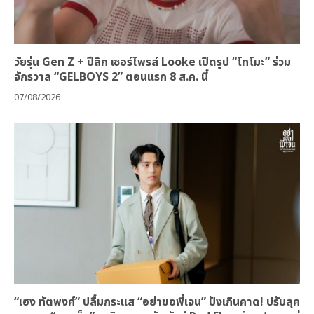
วัยรุ่น Gen Z + ปีลึก เซอร์ไพรส์ Looke เปิดรูป “โทโมะ” ร่วม
จักรวาล “GELBOYS 2” ตอนแรก 8 ส.ค. นี้
07/08/2026
“เฮง ทัตพงศ์” ปลื้มกระแส “อย่าขอพี่เจน” ปังเกินคาด! ปรับลุค