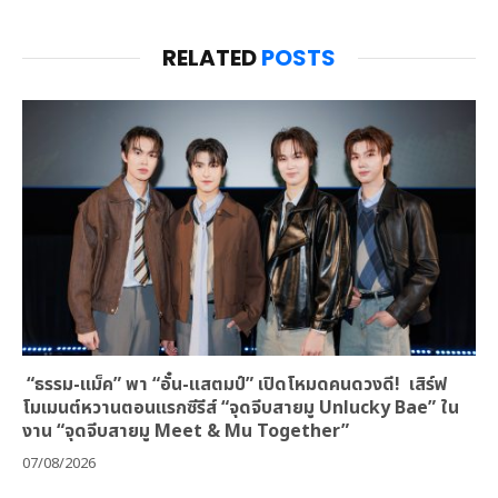
RELATED
POSTS
“ธรรม-แม็ค” พา “อั๋น-แสตมป์” เปิดโหมดคนดวงดี! เสิร์ฟ
โมเมนต์หวานตอนแรกซีรีส์ “จุดจีบสายมู Unlucky Bae” ใน
งาน “จุดจีบสายมู Meet & Mu Together”
07/08/2026