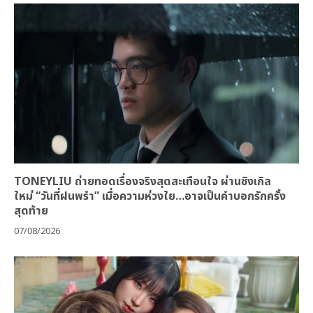
TONEYLIU ถ่ายทอดเรื่องจริงสุดสะเทือนใจ ผ่านซิงเกิล
ใหม่ “วันที่ฝนพรำ” เมื่อความห่วงใย…อาจเป็นคำบอกรักครั้ง
สุดท้าย
07/08/2026