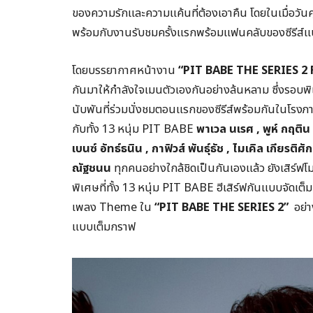
ของความรักและความแค้นที่ต้องเอาคืน โดยในเมื่อวัน
พร้อมกับงานรับชมครั้งแรกพร้อมแฟนคลับของซีรีส์แ
โดยบรรยากาศหน้างาน
“
PIT BABE THE SERIES
2
กันมาให้กำลังใจเมนตัวเองกันอย่างล้นหลาม ซึ่งรอบ
นับพันที่ร่วมนั่งชมตอนแรกของซีรีส์พร้อมกันในโรง
กับทั้ง 13 หนุ่ม PIT BABE
พาเวล นเรศ ,
พูห์ กฤติน
เบนซ์ อัทธ์ธนิน ,
กาฟิวส์ พันธุ์ธัช ,
ไมเคิล เกียรติศักด
ณัฐชนน
ทุกคนอย่างใกล้ชิดเป็นกันเองแล้ว ยังเสิร์ฟ
พิเศษที่ทั้ง 13 หนุ่ม PIT BABE ฮีเสิร์ฟกันแบบจัดเต็ม 
เพลง Theme ใน
“PIT BABE THE SERIES 2”
อย่า
แบบเต็มกราฟ