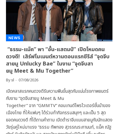
NEWS
“ธรรม-แม็ค” พา “อั๋น-แสตมป์” เปิดโหมดคน
ดวงดี! เสิร์ฟโมเมนต์หวานตอนแรกซีรีส์ “จุดจีบ
สายมู Unlucky Bae” ในงาน “จุดจีบสา
ยมู Meet & Mu Together”
By
sl
07/08/2026
เปิดคลาสแรกคนดวงดีรับความฟินขั้นสุดกันแน่นโรงภาพยนตร์
กับงาน “จุดจีบสายมู Meet & Mu
Together” จาก “GMMTV” คอนเทนต์โพรไวเดอร์ชั้นนำของ
เมืองไทย ที่ให้แฟนๆ ได้ร่วมทำกิจกรรมสนุกๆ และเป็น 5 สุด
ยอดคนดวงดี ที่ได้ถามคำถาม เปิดตำราจีบแบบสายมูกับนักแสดง
วัยรุ่นคู่ใหม่มาแรง “ธรรม ทัพทอง สุวรรณระกานนท์, แม็ค ณัฐ