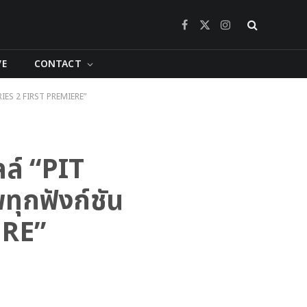
Facebook
X
Instagram
(Twitter)
VE
CONTACT
 SERIES 2 FIRST PREMIERE”
ลล์ “PIT
ทุกฟังก์ชัน
ERE”