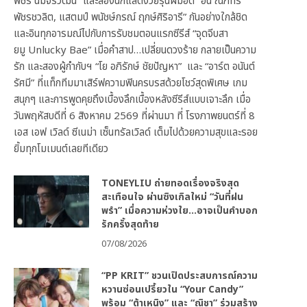
พัชร์ นิมจิรวัฒน์” และสองนักแสดงวัยรุ่นฝีมือดี “อั๋น ณภัทร
พัชรชวลิต, แสตมป์ พนัชษ์กรณ์ ฤกษ์ศิริอารี” กันอย่างใกล้ชิด
และอินทุกอารมณ์ไปกับการรับชมตอนแรกซีรีส์ “จุดจีบสา
ยมู Unlucky Bae” เมื่อคำสาป…เปลี่ยนดวงร้าย กลายเป็นความ
รัก และสองผู้กำกับฯ “โย อภิรักษ์ ชัยปัญหา” และ “อาร์ต อนันต์
รัศมี” ที่แท็กทีมมาเสิร์ฟความฟินครบรสด้วยโชว์สุดพิเศษ เกม
สนุกๆ และการพูดคุยถึงเบื้องลึกเบื้องหลังซีรีส์แบบเจาะลึก เมื่อ
วันพฤหัสบดีที่ 6 สิงหาคม 2569 ที่ผ่านมา ที่ โรงภาพยนตร์ที่ 8
เอส เอฟ เวิลด์ ซีเนม่า เซ็นทรัลเวิลด์ เต็มไปด้วยความสุขและรอย
ยิ้มทุกโมเมนต์เลยทีเดียว
TONEYLIU ถ่ายทอดเรื่องจริงสุด
สะเทือนใจ ผ่านซิงเกิลใหม่ “วันที่ฝน
พรำ” เมื่อความห่วงใย…อาจเป็นคำบอก
รักครั้งสุดท้าย
07/08/2026
“PP KRIT” ชวนเปิดประสบการณ์ความ
หวานซ่อนเปรี้ยวใน “Your Candy”
พร้อม “ต้าเหนิง” และ “ณิชา” ร่วมสร้าง