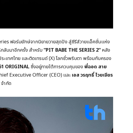
es ฟอร์มยักษ์จากนิยายวายสุดปัง สู่ซีรีส์วายแอ็คชั่นแห่ง
้กลับมาอีกครั้ง สำหรับ
“
PIT BABE THE SERIES
2“
หลัง
(X) ประเทศไทย และติดเทรนด์ (X) โลกชั่วพริบตา พร้อมกับครอง
61 ORIGINAL
ซึ่งอยู่ภายใต้การควบคุมของ
พี่ฉอด สาย
 Chief Executive Officer (CEO) และ
เอส วรฤทธิ์ ไวยเจียร
1
จำกัด