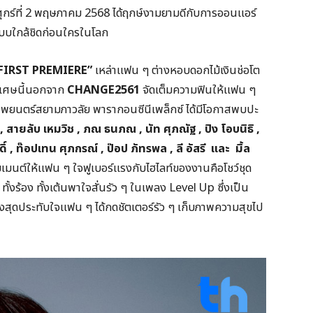
ศุกร์ที่ 2 พฤษภาคม 2568 ได้ฤกษ์งามยามดีกับการออนแอร์
บบใกล้ชิดก่อนใครในโลก
 FIRST PREMIERE”
เหล่าแฟน ๆ ต่างหอบดอกไม้เงินช่อโต
พิเศษนี้นอกจาก
CHANGE
2561
จัดเต็มความฟินให้แฟน ๆ
ภาพยนตร์สยามภาวลัย พารากอนซีนีเพล็กซ์ ได้มีโอกาสพบปะ
 ,
สายลับ เหมวิช ,
ภณ ธนภณ ,
นัท ศุภณัฐ ,
ปิง โอบนิธิ ,
ิ์ ,
ท๊อปเทน ศุภกรณ์ ,
ป๊อป ภัทรพล ,
ลี อัสรี และ มิ้ล
โมเมนต์ให้แฟน ๆ ใจฟูเบอร์แรงกับไฮไลท์ของงานคือโชว์ชุด
ทั้งร้อง ทั้งเต้นพาใจสั่นรัว ๆ ในเพลง Level Up ซึ่งเป็น
งสุดประทับใจแฟน ๆ ได้กดชัตเตอร์รัว ๆ เก็บภาพความสุขไป