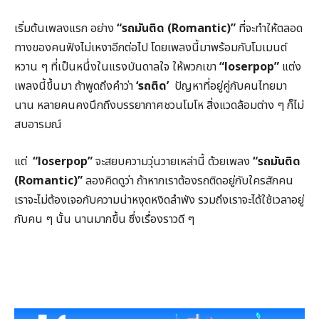
เริ่มต้นเพลงแรก อย่าง
“รถมันติด (
Romantic)”
ที่จะทำให้ตลอด
ทางของคนฟังไม่เหงาอีกต่อไป โดยเพลงนี้มาพร้อมกับโมเมนต์
หวาน ๆ ที่เป็นหนึ่งในแรงบันดาลใจ ให้พวกเขา
“
loserpop”
แต่ง
เพลงนี้ขึ้นมา ถ้าพูดถึงคำว่า
‘รถติด’
ปัญหาที่อยู่คู่กับคนไทยมา
นาน หลายคนคงนึกถึงบรรยากาศชวนโมโห สิ่งแวดล้อมต่าง ๆ ก็ไม่
สบอารมณ์
แต่
“
loserpop”
จะสยบความวุ่นวายเหล่านี้ ด้วยเพลง
“รถมันติด
(
Romantic)”
ลองคิดดูว่า ถ้าหากเราต้องรถติดอยู่กับใครสักคน
เราจะไม่ต้องเจอกับความน่าหงุดหงิดลำพัง รวมถึงเราจะได้ใช้เวลาอยู่
กับคน ๆ นั้น นานมากขึ้น ซึ่งเรื่องราวดี ๆ