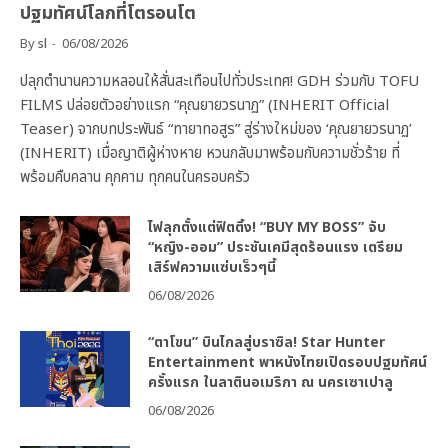
ปฐมทัศน์โลกที่โตรอนโต
By
sl
06/08/2026
ปลุกตำนานความหลอนให้สั่นสะเทือนไปทั่วประเทศ! GDH ร่วมกับ TOFU
FILMS ปล่อยตัวอย่างแรก “คุณยายวรนาฏ” (INHERIT Official
Teaser) จากบทประพันธ์ “ทายาทอสูร” สู่ร่างใหม่ของ ‘คุณยายวรนาฏ’
(INHERIT) เมื่อญาติผู้ห่างหาย หวนกลับมาพร้อมกับความชั่วร้าย ที่
พร้อมคืบคลาน คุกคาม ทุกคนในครอบครัว
ไฟลุกตั้งแต่ฟิตติ้ง! “BUY MY BOSS” จับ
“หญิง-ออม” ประชันเคมีสุดร้อนแรง เตรียม
เสิร์ฟความแซ่บเร็วๆนี้
06/08/2026
“ตาโขน” บินไกลสู่บราซิล! Star Hunter
Entertainment พาหนังไทยเปิดรอบปฐมทัศน์
ครั้งแรก ในลาตินอเมริกา ณ นครเซาเปาลู
06/08/2026