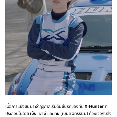
เมื่อการแข่งขันประจำฤดูกาลเริ่มต้นขึ้นรถของทีม
X-Hunter
ที่
ประกอบไปด้วย
เบ๊บ- ชาลี
และ
คิม
(เบนซ์ อัทธ์ธนิน) ต้องเจอกับสิ่ง