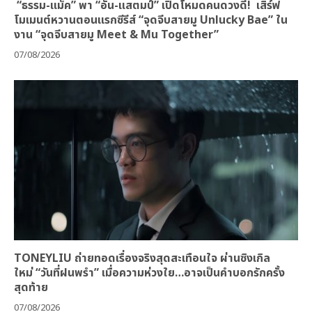
“ธรรม-แม็ค” พา “อั๋น-แสตมป์” เปิดโหมดคนดวงดี! เสิร์ฟ
โมเมนต์หวานตอนแรกซีรีส์ “จุดจีบสายมู Unlucky Bae” ใน
งาน “จุดจีบสายมู Meet & Mu Together”
07/08/2026
TONEYLIU ถ่ายทอดเรื่องจริงสุดสะเทือนใจ ผ่านซิงเกิล
ใหม่ “วันที่ฝนพรำ” เมื่อความห่วงใย…อาจเป็นคำบอกรักครั้ง
สุดท้าย
07/08/2026