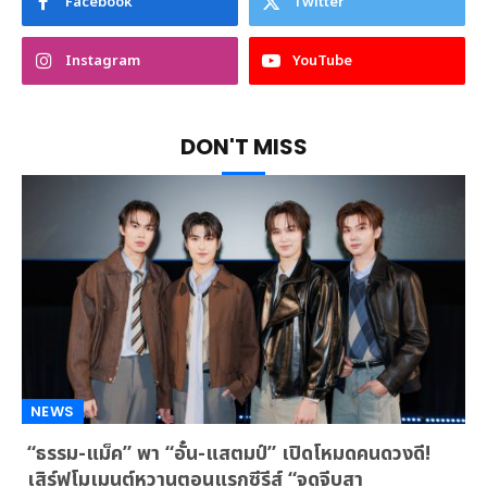
Facebook
Twitter
Instagram
YouTube
DON'T MISS
NEWS
“ธรรม-แม็ค” พา “อั๋น-แสตมป์” เปิดโหมดคนดวงดี!
เสิร์ฟโมเมนต์หวานตอนแรกซีรีส์ “จุดจีบสา