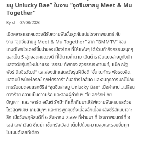
ยมู Unlucky Bae” ในงาน “จุดจีบสายมู Meet & Mu
Together”
By
sl
07/08/2026
เปิดคลาสแรกคนดวงดีรับความฟินขั้นสุดกันแน่นโรงภาพยนตร์ กับ
งาน “จุดจีบสายมู Meet & Mu Together” จาก “GMMTV” คอน
เทนต์โพรไวเดอร์ชั้นนำของเมืองไทย ที่ให้แฟนๆ ได้ร่วมทำกิจกรรมสนุกๆ
และเป็น 5 สุดยอดคนดวงดี ที่ได้ถามคำถาม เปิดตำราจีบแบบสายมูกับนัก
แสดงวัยรุ่นคู่ใหม่มาแรง “ธรรม ทัพทอง สุวรรณระกานนท์, แม็ค ณัฐ
พัชร์ นิมจิรวัฒน์” และสองนักแสดงวัยรุ่นฝีมือดี “อั๋น ณภัทร พัชรชวลิต,
แสตมป์ พนัชษ์กรณ์ ฤกษ์ศิริอารี” กันอย่างใกล้ชิด และอินทุกอารมณ์ไปกับ
การรับชมตอนแรกซีรีส์ “จุดจีบสายมู Unlucky Bae” เมื่อคำสาป…เปลี่ยน
ดวงร้าย กลายเป็นความรัก และสองผู้กำกับฯ “โย อภิรักษ์ ชัย
ปัญหา” และ “อาร์ต อนันต์ รัศมี” ที่แท็กทีมมาเสิร์ฟความฟินครบรสด้วย
โชว์สุดพิเศษ เกมสนุกๆ และการพูดคุยถึงเบื้องลึกเบื้องหลังซีรีส์แบบเจาะ
ลึก เมื่อวันพฤหัสบดีที่ 6 สิงหาคม 2569 ที่ผ่านมา ที่ โรงภาพยนตร์ที่ 8
เอส เอฟ เวิลด์ ซีเนม่า เซ็นทรัลเวิลด์ เต็มไปด้วยความสุขและรอยยิ้มทุก
โมเมนต์เลยทีเดียว