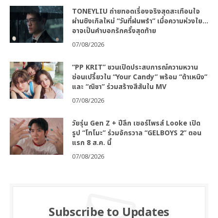
TONEYLIU ถ่ายทอดเรื่องจริงสุดสะเทือนใจ
ผ่านซิงเกิลใหม่ “วันที่ฝนพรำ” เมื่อความห่วงใย…
อาจเป็นคำบอกรักครั้งสุดท้าย
07/08/2026
“PP KRIT” ชวนเปิดประสบการณ์ความหวาน
ซ่อนเปรี้ยวใน “Your Candy” พร้อม “ต้าเหนิง”
และ “ณิชา” ร่วมสร้างสีสันใน MV
07/08/2026
วัยรุ่น Gen Z + ปีลึก เซอร์ไพรส์ Looke เปิด
รูป “โทโมะ” ร่วมจักรวาล “GELBOYS 2” ตอน
แรก 8 ส.ค. นี้
07/08/2026
Subscribe to Updates