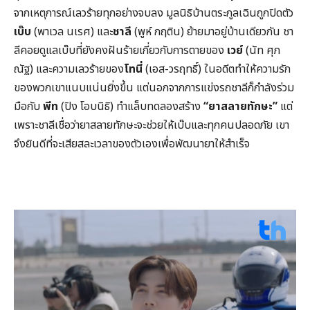
จากเหตุการณ์เลวร้ายทุกอย่างจบลง มูลนิธิบ้านตระกูลเฉินถูกปิดตัว
เบ๊บ
(พาเวล นเรศ) และ
ชาลี
(พูห์ กฤติน) ย้ายมาอยู่บ้านเดียวกัน ชา
ลีคอยดูแลเบ๊บที่ยังคงฝันร้ายเกี่ยวกับการตายของ
เวย์
(นัท ศุภ
ณัฐ) และความเลวร้ายของ
โทนี่
(เอส-วรฤทธิ์) ในอดีตทำให้ความรัก
ของพวกเขาแนบแน่นยิ่งขึ้น แต่นอกจากการแข่งรถชาลีก็กำลังร่วม
มือกับ
พีท
(ปิง โอบนิธิ) ทำแล็บทดลองสร้าง
“ยาสลายทักษะ”
แต่
เพราะชาลีเชื่อว่ายาสลายทักษะจะช่วยให้เบ๊บและทุกคนปลอดภัย เขา
จึงยินดีที่จะเสียสละเวลาของตัวเองเพื่อพัฒนายาให้สำเร็จ