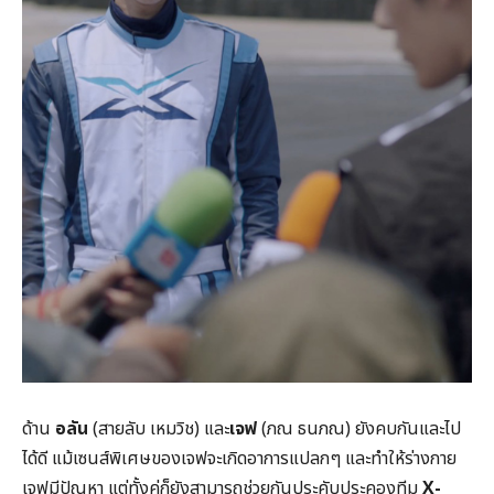
ด้าน
อลัน
(สายลับ เหมวิช) และ
เจฟ
(ภณ ธนภณ) ยังคบกันและไป
ได้ดี แม้เซนส์พิเศษของเจฟจะเกิดอาการแปลกๆ และทำให้ร่างกาย
เจฟมีปัญหา แต่ทั้งคู่ก็ยังสามารถช่วยกันประคับประคองทีม
X-