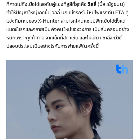
ที่คาดไม่ถึงเมื่อได้เจอกับคู่แข่งที่สูสีที่สุดคือ
วิลลี่
(มิ้ล ณัฐชนน)
ทำให้ปัญหาใหญ่เกิดขึ้น วิลลี่ นักแข่งรถรุ่นใหม่ไฟแรงทีม ETA คู่
แข่งทีมใหม่ของ X-Hunter สามารถโค่นแชมป์พิทเบ๊บได้ตั้งแต่
แมตซ์แรกและกลายเป็นคิงคนใหม่ของวงการ เบ๊บสั่นคลอนอย่าง
หนักเพราะถูกท้าทาย จากเด็กที่สด แซ่บ และใหม่กว่า ชาลีจะมีวิธี
ปลอบประโลมเบ๊บอย่างไรกับการพ่ายแพ้ในครั้งนี้