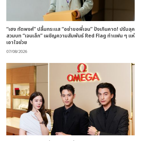
“เฮง ทัตพงศ์” ปลื้มกระแส “อย่าขอพี่เจน” ปังเกินคาด! ปรับลุค
สวมบท “เจนเล็ก” เผชิญความสัมพันธ์ Red Flag ทำแฟน ๆ แห่
เอาใจช่วย
07/08/2026