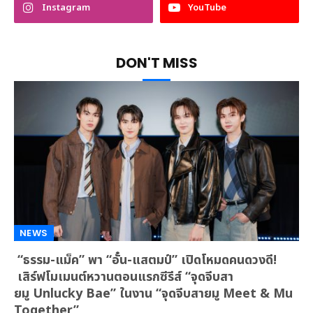
Instagram
YouTube
DON'T MISS
NEWS
“ธรรม-แม็ค” พา “อั๋น-แสตมป์” เปิดโหมดคนดวงดี!
เสิร์ฟโมเมนต์หวานตอนแรกซีรีส์ “จุดจีบสา
ยมู Unlucky Bae” ในงาน “จุดจีบสายมู Meet & Mu
Together”