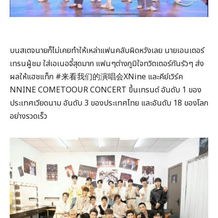
บนสเตจนายก็ไม่เคยทำให้เหล่าแฟนคลับผิดหวังเลย นายเอนเตอร์
เทรนผู้ชม ใส่เอเนอจี้สุดมาก แฟนๆต่างภูมิใจทวิตเตอร์กันรัวๆ ส่ง
ผลให้แฮชแท็ก #来看我们的演唱会XNine และคีย์เวิร์ค
NNINE COMETOOUR CONCERT ขึ้นเทรนด์ อันดับ 1 ของ
ประเทศเวียดนาม อันดับ 3 ของประเทศไทย และอันดับ 18 ของโลก
อย่างรวดเร็ว