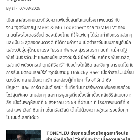
By
sl
07/08/2026
เปิดคลาสแรกคนดวงดีรับความฟินขั้นสุดกันแน่นโรงภาพยนตร์ กับ
งาน “จุดจีบสายมู Meet & Mu Together” จาก “GMMTV” คอน
เทนต์โพรไวเดอร์ชั้นนำของเมืองไทย ที่ให้แฟนๆ ได้ร่วมทำกิจกรรมสนุกๆ
และเป็น 5 สุดยอดคนดวงดี ที่ได้ถามคำถาม เปิดตำราจีบแบบสายมูกับนัก
แสดงวัยรุ่นคู่ใหม่มาแรง “ธรรม ทัพทอง สุวรรณระกานนท์, แม็ค ณัฐ
พัชร์ นิมจิรวัฒน์” และสองนักแสดงวัยรุ่นฝีมือดี “อั๋น ณภัทร พัชรชวลิต,
แสตมป์ พนัชษ์กรณ์ ฤกษ์ศิริอารี” กันอย่างใกล้ชิด และอินทุกอารมณ์ไปกับ
การรับชมตอนแรกซีรีส์ “จุดจีบสายมู Unlucky Bae” เมื่อคำสาป…เปลี่ยน
ดวงร้าย กลายเป็นความรัก และสองผู้กำกับฯ “โย อภิรักษ์ ชัย
ปัญหา” และ “อาร์ต อนันต์ รัศมี” ที่แท็กทีมมาเสิร์ฟความฟินครบรสด้วย
โชว์สุดพิเศษ เกมสนุกๆ และการพูดคุยถึงเบื้องลึกเบื้องหลังซีรีส์แบบเจาะ
ลึก เมื่อวันพฤหัสบดีที่ 6 สิงหาคม 2569 ที่ผ่านมา ที่ โรงภาพยนตร์ที่ 8
เอส เอฟ เวิลด์ ซีเนม่า เซ็นทรัลเวิลด์ เต็มไปด้วยความสุขและรอยยิ้มทุก
โมเมนต์เลยทีเดียว
TONEYLIU ถ่ายทอดเรื่องจริงสุดสะเทือนใจ
ผ่านซิงเกิลใหม่ “วันที่ฝนพรำ” เมื่อความห่วงใย…