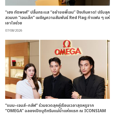
“เฮง ทัตพงศ์” ปลื้มกระแส “อย่าขอพี่เจน” ปังเกินคาด! ปรับลุค
สวมบท “เจนเล็ก” เผชิญความสัมพันธ์ Red Flag ทำแฟน ๆ แห่
เอาใจช่วย
07/08/2026
“แบม–เจมส์–กลัฟ” ร่วมอวดลุคคู่เรือนเวลาสุดหรูจาก
“OMEGA” ฉลองเปิดบูติกริมแม่น้ำแห่งแรก ณ ICONSIAM