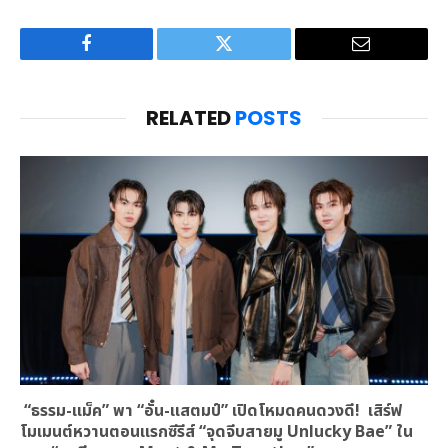
Facebook
Twitter
Email
RELATED
POSTS
“ธรรม-แม็ค” พา “อั๋น-แสตมป์” เปิดโหมดคนดวงดี! เสิร์ฟ
โมเมนต์หวานตอนแรกซีรีส์ “จุดจีบสายมู Unlucky Bae” ใน