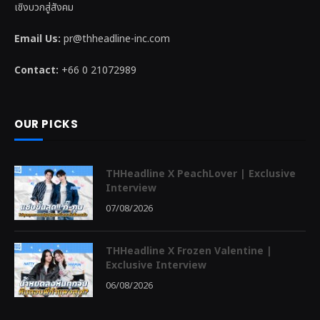
เชิงบวกสู่สังคม
Email Us:
pr@thheadline-inc.com
Contact:
+66 0 21072989
OUR PICKS
THHeadline X PeachLover | Exclusive
Interview
07/08/2026
THHeadline X Frozen Valentine |
Exclusive Interview
06/08/2026