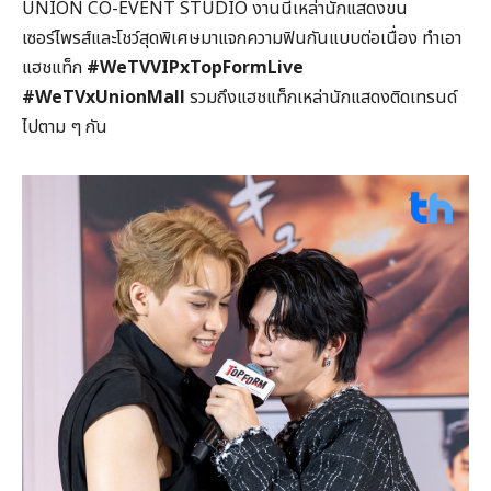
UNION CO-EVENT STUDIO งานนี้เหล่านักแสดงขน
เซอร์ไพรส์และโชว์สุดพิเศษมาแจกความฟินกันแบบต่อเนื่อง ทำเอา
แฮชแท็ก
#WeTVVIPxTopFormLive
#WeTVxUnionMall
รวมถึงแฮชแท็กเหล่านักแสดงติดเทรนด์
ไปตาม ๆ กัน