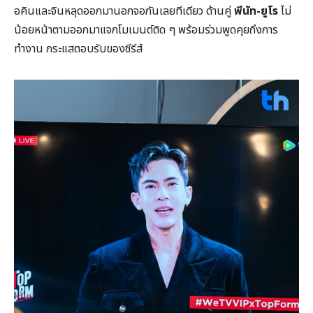
อคินและจินหลุดออกมานอกจอกันเลยทีเดียว ด้านคู่
พีนัท-ยูโร
ไม่
น้อยหน้าตามออกมาแจกโมเมนต์ติด ๆ พร้อมร่วมพูดคุยถึงการ
ทำงาน กระแสตอบรับของซีรีส์