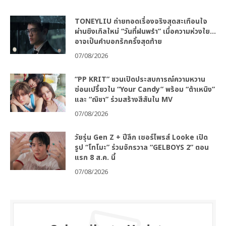
TONEYLIU ถ่ายทอดเรื่องจริงสุดสะเทือนใจ
ผ่านซิงเกิลใหม่ “วันที่ฝนพรำ” เมื่อความห่วงใย…
อาจเป็นคำบอกรักครั้งสุดท้าย
07/08/2026
“PP KRIT” ชวนเปิดประสบการณ์ความหวาน
ซ่อนเปรี้ยวใน “Your Candy” พร้อม “ต้าเหนิง”
และ “ณิชา” ร่วมสร้างสีสันใน MV
07/08/2026
วัยรุ่น Gen Z + ปีลึก เซอร์ไพรส์ Looke เปิด
รูป “โทโมะ” ร่วมจักรวาล “GELBOYS 2” ตอน
แรก 8 ส.ค. นี้
07/08/2026