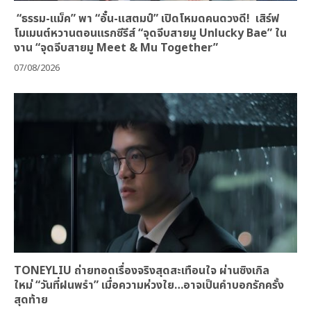
“ธรรม-แม็ค” พา “อั๋น-แสตมป์” เปิดโหมดคนดวงดี! เสิร์ฟ
โมเมนต์หวานตอนแรกซีรีส์ “จุดจีบสายมู Unlucky Bae” ใน
งาน “จุดจีบสายมู Meet & Mu Together”
07/08/2026
TONEYLIU ถ่ายทอดเรื่องจริงสุดสะเทือนใจ ผ่านซิงเกิล
ใหม่ “วันที่ฝนพรำ” เมื่อความห่วงใย…อาจเป็นคำบอกรักครั้ง
สุดท้าย