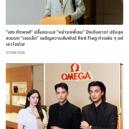
“เฮง ทัตพงศ์” ปลื้มกระแส “อย่าขอพี่เจน” ปังเกินคาด! ปรับลุค
สวมบท “เจนเล็ก” เผชิญความสัมพันธ์ Red Flag ทำแฟน ๆ แห่
เอาใจช่วย
07/08/2026