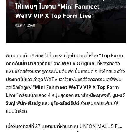
ฟินนอนสต็อป!! กับซีรีส์ที่มาแรงที่สุดในตอนนี้เรื่อง
“
Top Form
กอดกันมั้ย นายตัวท็อป”
จาก
WeTV Original
ที่หลังจากตก
แฟนซีรีส์สร้างปรากฏการณ์ฟินล้นฟีด ขึ้นเทรนด์ X ทั้งไทยและต่าง
ประเทศไปแล้ว ล่าสุด WeTV เอาใจแฟนซีรีส์จัดกิจกรรมเสิร์ฟฟิน
สุดเอ็กซ์คลูซีฟ
“
Mini Fanmeet WeTV VIP X Top Form
Live”
พร้อมนักแสดง 4 หนุ่มสุดฮอต
สมาร์ท-ชิษณุพงศ์
,
บูม-รวี
วิชญ์ พีนัท-พีรณัฐ และ ยูโร-วรัชต์ธิปต์
ร่วมสนุกกับแฟนซีรีส์
แบบใกล้ชิด
เมื่อวันอาทิตย์ที่ 27 เมษายนที่ผ่านมา ณ UNION MALL 5 FL.,