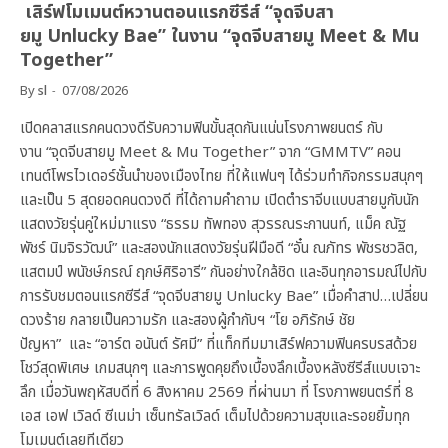
เสิร์ฟโมเมนต์หวานตอนแรกซีรีส์ “จุดจีบสา
ยมู Unlucky Bae” ในงาน “จุดจีบสายมู Meet & Mu
Together”
By
sl
07/08/2026
เปิดคลาสแรกคนดวงดีรับความฟินขั้นสุดกันแน่นโรงภาพยนตร์ กับ
งาน “จุดจีบสายมู Meet & Mu Together” จาก “GMMTV” คอน
เทนต์โพรไวเดอร์ชั้นนำของเมืองไทย ที่ให้แฟนๆ ได้ร่วมทำกิจกรรมสนุกๆ
และเป็น 5 สุดยอดคนดวงดี ที่ได้ถามคำถาม เปิดตำราจีบแบบสายมูกับนัก
แสดงวัยรุ่นคู่ใหม่มาแรง “ธรรม ทัพทอง สุวรรณระกานนท์, แม็ค ณัฐ
พัชร์ นิมจิรวัฒน์” และสองนักแสดงวัยรุ่นฝีมือดี “อั๋น ณภัทร พัชรชวลิต,
แสตมป์ พนัชษ์กรณ์ ฤกษ์ศิริอารี” กันอย่างใกล้ชิด และอินทุกอารมณ์ไปกับ
การรับชมตอนแรกซีรีส์ “จุดจีบสายมู Unlucky Bae” เมื่อคำสาป…เปลี่ยน
ดวงร้าย กลายเป็นความรัก และสองผู้กำกับฯ “โย อภิรักษ์ ชัย
ปัญหา” และ “อาร์ต อนันต์ รัศมี” ที่แท็กทีมมาเสิร์ฟความฟินครบรสด้วย
โชว์สุดพิเศษ เกมสนุกๆ และการพูดคุยถึงเบื้องลึกเบื้องหลังซีรีส์แบบเจาะ
ลึก เมื่อวันพฤหัสบดีที่ 6 สิงหาคม 2569 ที่ผ่านมา ที่ โรงภาพยนตร์ที่ 8
เอส เอฟ เวิลด์ ซีเนม่า เซ็นทรัลเวิลด์ เต็มไปด้วยความสุขและรอยยิ้มทุก
โมเมนต์เลยทีเดียว