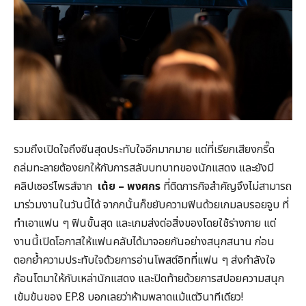
รวมถึงเปิดใจถึงซีนสุดประทับใจอีกมากมาย แต่ที่เรียกเสียงกรี๊ด
ถล่มทะลายต้องยกให้กับการสลับบทบาทของนักแสดง และยังมี
คลิปเซอร์ไพรส์จาก
เต้ย – พงศกร
ที่ติดภารกิจสำคัญจึงไม่สามารถ
มาร่วมงานในวันนี้ได้ จากกนั้นก็ขยับความฟินด้วยเกมลบรอยจูบ ที่
ทำเอาแฟน ๆ ฟินขั้นสุด และเกมส่งต่อสิ่งของโดยใช้ร่างกาย แต่
งานนี้เปิดโอกาสให้แฟนคลับได้มาจอยกันอย่างสนุกสนาน ก่อน
ตอกย้ำความประทับใจด้วยการอ่านโพสต์อิทที่แฟน ๆ ส่งกำลังใจ
ก้อนโตมาให้กับเหล่านักแสดง และปิดท้ายด้วยการสปอยความสนุก
เข้มข้นของ EP.8 บอกเลยว่าห้ามพลาดแม้แต่วินาทีเดียว!