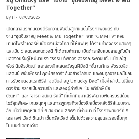
ยมู Unlucky Bae” ในงาน “จุดจีบสายมู Meet & Mu
Together”
By
sl
07/08/2026
เปิดคลาสแรกคนดวงดีรับความฟินขั้นสุดกันแน่นโรงภาพยนตร์ กับ
งาน “จุดจีบสายมู Meet & Mu Together” จาก “GMMTV” คอน
เทนต์โพรไวเดอร์ชั้นนำของเมืองไทย ที่ให้แฟนๆ ได้ร่วมทำกิจกรรมสนุกๆ
และเป็น 5 สุดยอดคนดวงดี ที่ได้ถามคำถาม เปิดตำราจีบแบบสายมูกับนัก
แสดงวัยรุ่นคู่ใหม่มาแรง “ธรรม ทัพทอง สุวรรณระกานนท์, แม็ค ณัฐ
พัชร์ นิมจิรวัฒน์” และสองนักแสดงวัยรุ่นฝีมือดี “อั๋น ณภัทร พัชรชวลิต,
แสตมป์ พนัชษ์กรณ์ ฤกษ์ศิริอารี” กันอย่างใกล้ชิด และอินทุกอารมณ์ไปกับ
การรับชมตอนแรกซีรีส์ “จุดจีบสายมู Unlucky Bae” เมื่อคำสาป…เปลี่ยน
ดวงร้าย กลายเป็นความรัก และสองผู้กำกับฯ “โย อภิรักษ์ ชัย
ปัญหา” และ “อาร์ต อนันต์ รัศมี” ที่แท็กทีมมาเสิร์ฟความฟินครบรสด้วย
โชว์สุดพิเศษ เกมสนุกๆ และการพูดคุยถึงเบื้องลึกเบื้องหลังซีรีส์แบบเจาะ
ลึก เมื่อวันพฤหัสบดีที่ 6 สิงหาคม 2569 ที่ผ่านมา ที่ โรงภาพยนตร์ที่ 8
เอส เอฟ เวิลด์ ซีเนม่า เซ็นทรัลเวิลด์ เต็มไปด้วยความสุขและรอยยิ้มทุก
โมเมนต์เลยทีเดียว