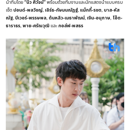
นำทีมโดย
“นิว ศิวัจน์”
พร้อมด้วยทีมงานและนักแสดงนำแบบครบ
เซ็ต
ปอนด์-พลวิชญ์
,
เอิร์ธ-กัษมนณัฏฐ์
,
แม็กกี้-รชต
,
บาส-หัส
ณัฐ
,
บีเวอร์-พรรษพล
,
ต้นหลิว-เมธาพัฒน์
,
เงิน-อนุภาษ
,
โอ๊ต-
ธาราธร
,
พาย-ศรัณวุฒิ
และ
กอล์ฟ-พสธร