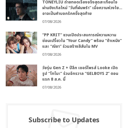
TONEYLIU ถ่ายทอดเรื่องจริงสุดสะเทือนใจ
ผ่านซิงเกิลใหม่ “วันที่ฝนพรำ” เมื่อความห่วงใย…
อาจเป็นคำบอกรักครั้งสุดท้าย
07/08/2026
“PP KRIT” ชวนเปิดประสบการณ์ความหวาน
ซ่อนเปรี้ยวใน “Your Candy” พร้อม “ต้าเหนิง”
และ “ณิชา” ร่วมสร้างสีสันใน MV
07/08/2026
วัยรุ่น Gen Z + ปีลึก เซอร์ไพรส์ Looke เปิด
รูป “โทโมะ” ร่วมจักรวาล “GELBOYS 2” ตอน
แรก 8 ส.ค. นี้
07/08/2026
Subscribe to Updates