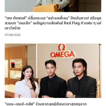
“เฮง ทัตพงศ์” ปลื้มกระแส “อย่าขอพี่เจน” ปังเกินคาด! ปรับลุค
สวมบท “เจนเล็ก” เผชิญความสัมพันธ์ Red Flag ทำแฟน ๆ แห่
เอาใจช่วย
07/08/2026
“แบม–เจมส์–กลัฟ” ร่วมอวดลุคคู่เรือนเวลาสุดหรูจาก