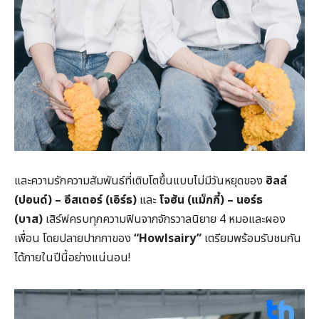
และความรักความสัมพันธ์ที่เติบโตขึ้นแบบไม่มีวันหยุดของ
ฮิลล์
(ปอนด์) – อีสเตอร์ (เอิร์ธ)
และ
โจฮัน (แม็กกี้) – นอร์ธ
(บาส)
เสิร์ฟครบทุกความฟินจากจักรวาลนิยาย 4 หมอและผอง
เพื่อน โดยปลายปากกาของ
“Howlsairy”
เตรียมพร้อมรับชมกัน
ได้ภายในปีนี้อย่างแน่นอน!