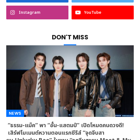
Instagram
YouTube
DON'T MISS
NEWS
“ธรรม-แม็ค” พา “อั๋น-แสตมป์” เปิดโหมดคนดวงดี!
เสิร์ฟโมเมนต์หวานตอนแรกซีรีส์ “จุดจีบสา