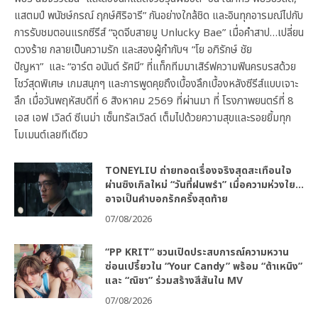
แสตมป์ พนัชษ์กรณ์ ฤกษ์ศิริอารี” กันอย่างใกล้ชิด และอินทุกอารมณ์ไปกับ
การรับชมตอนแรกซีรีส์ “จุดจีบสายมู Unlucky Bae” เมื่อคำสาป…เปลี่ยน
ดวงร้าย กลายเป็นความรัก และสองผู้กำกับฯ “โย อภิรักษ์ ชัย
ปัญหา” และ “อาร์ต อนันต์ รัศมี” ที่แท็กทีมมาเสิร์ฟความฟินครบรสด้วย
โชว์สุดพิเศษ เกมสนุกๆ และการพูดคุยถึงเบื้องลึกเบื้องหลังซีรีส์แบบเจาะ
ลึก เมื่อวันพฤหัสบดีที่ 6 สิงหาคม 2569 ที่ผ่านมา ที่ โรงภาพยนตร์ที่ 8
เอส เอฟ เวิลด์ ซีเนม่า เซ็นทรัลเวิลด์ เต็มไปด้วยความสุขและรอยยิ้มทุก
โมเมนต์เลยทีเดียว
TONEYLIU ถ่ายทอดเรื่องจริงสุดสะเทือนใจ
ผ่านซิงเกิลใหม่ “วันที่ฝนพรำ” เมื่อความห่วงใย…
อาจเป็นคำบอกรักครั้งสุดท้าย
07/08/2026
“PP KRIT” ชวนเปิดประสบการณ์ความหวาน
ซ่อนเปรี้ยวใน “Your Candy” พร้อม “ต้าเหนิง”
และ “ณิชา” ร่วมสร้างสีสันใน MV
07/08/2026