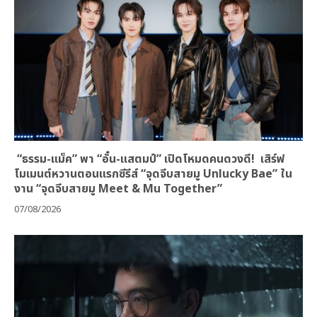
“ธรรม-แม็ค” พา “อั๋น-แสตมป์” เปิดโหมดคนดวงดี! เสิร์ฟ
โมเมนต์หวานตอนแรกซีรีส์ “จุดจีบสายมู Unlucky Bae” ใน
งาน “จุดจีบสายมู Meet & Mu Together”
07/08/2026