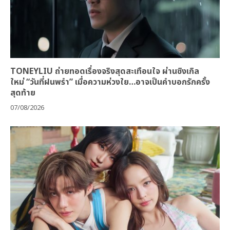
TONEYLIU ถ่ายทอดเรื่องจริงสุดสะเทือนใจ ผ่านซิงเกิล
ใหม่ “วันที่ฝนพรำ” เมื่อความห่วงใย…อาจเป็นคำบอกรักครั้ง
สุดท้าย
07/08/2026