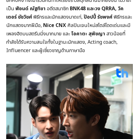
อีกคับคั่ง ที่จะมาร่วมกันทำให้เรื่องราวสนุกสนานมากยิ่งขึ้น ไม่ว่าจะ
เป็น
ฟ้อนด์ ณัฐทิชา
อดีตสมาชิก
BNK
48 และวง
QRRA,
วิค
เตอร์ ชัชวิชศ์
พิธีกรและนักแสดงมาดเท่,
ป๊อปปี้ รัชพงศ์
พิธีกรและ
นักแสดงมากฝีมือ,
Nice CNX
ศิลปินเจนใหม่สไตล์โดดเด่นและมี
เพลงฮิตบนสตรีมมิ่งมากมาย และ
โอคาตะ สุพิชญา
สาวน้อยที่
กำลังได้รับความสนใจทั้งในฐานะนักแสดง, Acting coach,
Influencer และผู้เชี่ยวชาญด้านภาษามือ