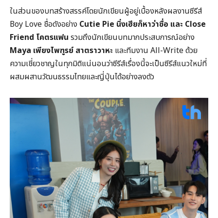
ในส่วนของบทสร้างสรรค์โดยนักเขียนผู้อยู่เบื้องหลังผลงานซีรีส์
Boy Love ชื่อดังอย่าง
Cutie Pie
นิ่งเฮียก็หาว่าซื่อ และ
Close
Friend
โคตรแฟน
รวมถึงนักเขียนบทมากประสบการณ์อย่าง
Maya
เพียงไพฑูรย์ สาตราวาหะ
และทีมงาน All-Write ด้วย
ความเชี่ยวชาญในทุกมิติแน่นอนว่าซีรีส์เรื่องนี้จะเป็นซีรีส์แนวใหม่ที่
ผสมผสานวัฒนธรรมไทยและญี่ปุ่นได้อย่างลงตัว