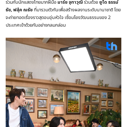
ร่วมกับนักแสดงไทยมากฝีมือ
มาร์ช จุฑาวุฒิ
ร่วมด้วย
ยูโด ธรรม์
ธัช
,
ฟลุ้ค ณธัช
ที่มารวมตัวกันเพื่อสร้างผลงานระดับนานาชาติ โดย
จะถ่ายทอดเรื่องราวสุดอบอุ่นหัวใจ เชื่อมโยงวัฒนธรรมของ 2
ประเทศเข้าด้วยกันอย่างกลมกล่อม