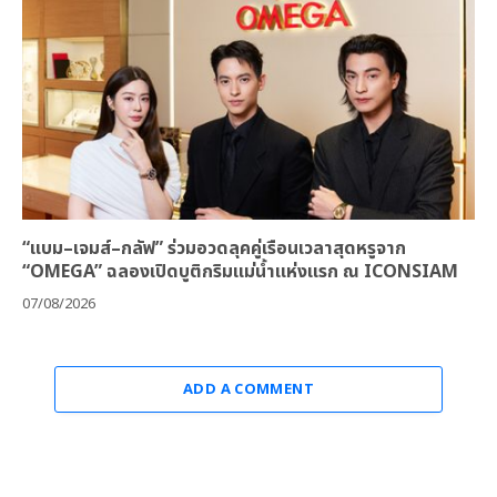
“แบม–เจมส์–กลัฟ” ร่วมอวดลุคคู่เรือนเวลาสุดหรูจาก
“OMEGA” ฉลองเปิดบูติกริมแม่น้ำแห่งแรก ณ ICONSIAM
07/08/2026
ADD A COMMENT