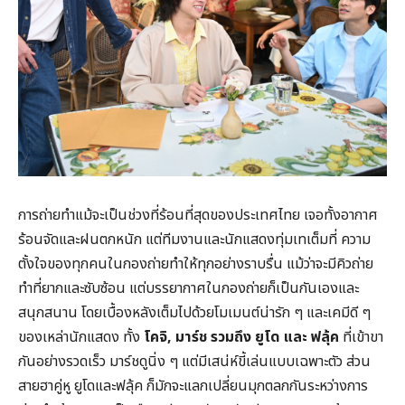
การถ่ายทำแม้จะเป็นช่วงที่ร้อนที่สุดของประเทศไทย เจอทั้งอากาศ
ร้อนจัดและฝนตกหนัก แต่ทีมงานและนักแสดงทุ่มเทเต็มที่ ความ
ตั้งใจของทุกคนในกองถ่ายทำให้ทุกอย่างราบรื่น แม้ว่าจะมีคิวถ่าย
ทำที่ยากและซับซ้อน แต่บรรยากาศในกองถ่ายก็เป็นกันเองและ
สนุกสนาน โดยเบื้องหลังเต็มไปด้วยโมเมนต์น่ารัก ๆ และเคมีดี ๆ
ของเหล่านักแสดง ทั้ง
โคจิ
,
มาร์ช รวมถึง ยูโด และ ฟลุ้ค
ที่เข้าขา
กันอย่างรวดเร็ว มาร์ชดูนิ่ง ๆ แต่มีเสน่ห์ขี้เล่นแบบเฉพาะตัว ส่วน
สายฮาคู่หู ยูโดและฟลุ้ค ก็มักจะแลกเปลี่ยนมุกตลกกันระหว่างการ