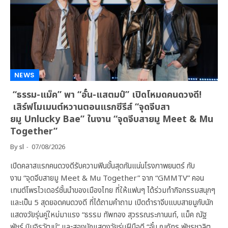
NEWS
“ธรรม-แม็ค” พา “อั๋น-แสตมป์” เปิดโหมดคนดวงดี!
เสิร์ฟโมเมนต์หวานตอนแรกซีรีส์ “จุดจีบสา
ยมู Unlucky Bae” ในงาน “จุดจีบสายมู Meet & Mu
Together”
By
sl
07/08/2026
เปิดคลาสแรกคนดวงดีรับความฟินขั้นสุดกันแน่นโรงภาพยนตร์ กับ
งาน “จุดจีบสายมู Meet & Mu Together” จาก “GMMTV” คอน
เทนต์โพรไวเดอร์ชั้นนำของเมืองไทย ที่ให้แฟนๆ ได้ร่วมทำกิจกรรมสนุกๆ
และเป็น 5 สุดยอดคนดวงดี ที่ได้ถามคำถาม เปิดตำราจีบแบบสายมูกับนัก
แสดงวัยรุ่นคู่ใหม่มาแรง “ธรรม ทัพทอง สุวรรณระกานนท์, แม็ค ณัฐ
พัชร์ นิมจิรวัฒน์” และสองนักแสดงวัยรุ่นฝีมือดี “อั๋น ณภัทร พัชรชวลิต,