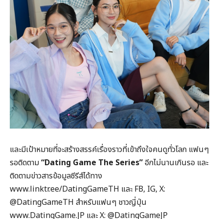
และมีเป้าหมายที่จะสร้างสรรค์เรื่องราวที่เข้าถึงใจคนดูทั่วโลก แฟนๆ
รอติดตาม
“
Dating Game The Series”
อีกไม่นานเกินรอ และ
ติดตามข่าวสารข้อมูลซีรีส์ได้ทาง
www.linktr.ee/DatingGameTH และ FB, IG, X:
@DatingGameTH สำหรับแฟนๆ ชาวญี่ปุ่น
www.DatingGame.JP และ X: @DatingGameJP