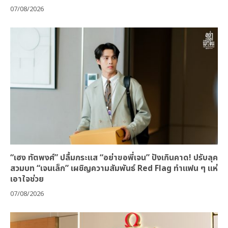
07/08/2026
“เฮง ทัตพงศ์” ปลื้มกระแส “อย่าขอพี่เจน” ปังเกินคาด! ปรับลุค
สวมบท “เจนเล็ก” เผชิญความสัมพันธ์ Red Flag ทำแฟน ๆ แห่
เอาใจช่วย
07/08/2026