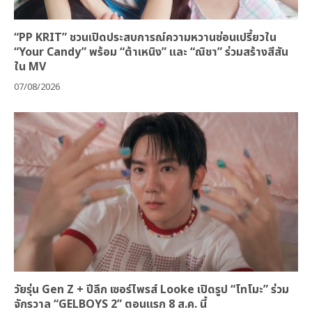
“PP KRIT” ชวนเปิดประสบการณ์ความหวานซ่อนเปรี้ยวใน
“Your Candy” พร้อม “ต้าเหนิง” และ “ณิชา” ร่วมสร้างสีสัน
ใน MV
07/08/2026
วัยรุ่น Gen Z + ปีลึก เซอร์ไพรส์ Looke เปิดรูป “โทโมะ” ร่วม
จักรวาล “GELBOYS 2” ตอนแรก 8 ส.ค. นี้