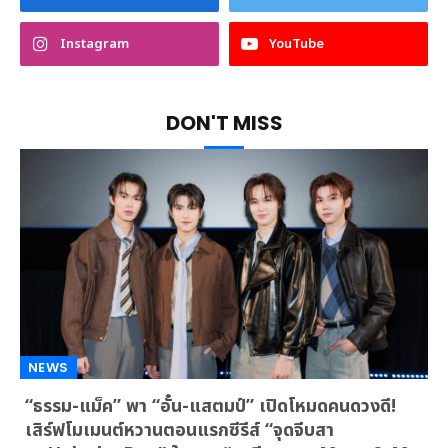
Instagram
YouTube
DON'T MISS
NEWS
“ธรรม-แม็ค” พา “อั๋น-แสตมป์” เปิดโหมดคนดวงดี!
เสิร์ฟโมเมนต์หวานตอนแรกซีรีส์ “จุดจีบสา