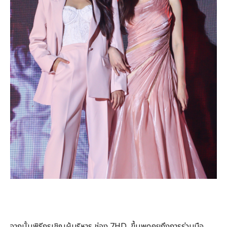
จากนั้นพิธีกรเชิญผู้บริหาร ช่อง 7HD ขึ้นพูดคุยถึงการร่วมมือ