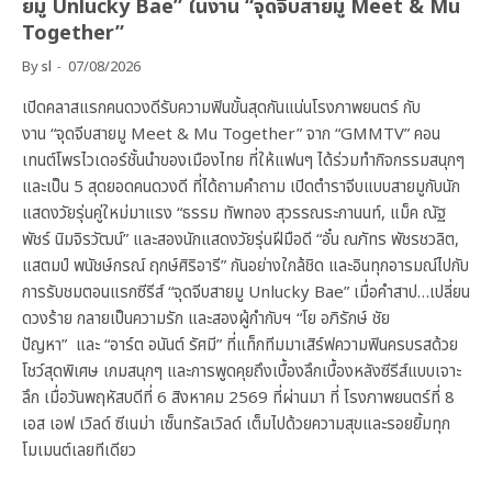
ยมู Unlucky Bae” ในงาน “จุดจีบสายมู Meet & Mu
Together”
By
sl
07/08/2026
เปิดคลาสแรกคนดวงดีรับความฟินขั้นสุดกันแน่นโรงภาพยนตร์ กับ
งาน “จุดจีบสายมู Meet & Mu Together” จาก “GMMTV” คอน
เทนต์โพรไวเดอร์ชั้นนำของเมืองไทย ที่ให้แฟนๆ ได้ร่วมทำกิจกรรมสนุกๆ
และเป็น 5 สุดยอดคนดวงดี ที่ได้ถามคำถาม เปิดตำราจีบแบบสายมูกับนัก
แสดงวัยรุ่นคู่ใหม่มาแรง “ธรรม ทัพทอง สุวรรณระกานนท์, แม็ค ณัฐ
พัชร์ นิมจิรวัฒน์” และสองนักแสดงวัยรุ่นฝีมือดี “อั๋น ณภัทร พัชรชวลิต,
แสตมป์ พนัชษ์กรณ์ ฤกษ์ศิริอารี” กันอย่างใกล้ชิด และอินทุกอารมณ์ไปกับ
การรับชมตอนแรกซีรีส์ “จุดจีบสายมู Unlucky Bae” เมื่อคำสาป…เปลี่ยน
ดวงร้าย กลายเป็นความรัก และสองผู้กำกับฯ “โย อภิรักษ์ ชัย
ปัญหา” และ “อาร์ต อนันต์ รัศมี” ที่แท็กทีมมาเสิร์ฟความฟินครบรสด้วย
โชว์สุดพิเศษ เกมสนุกๆ และการพูดคุยถึงเบื้องลึกเบื้องหลังซีรีส์แบบเจาะ
ลึก เมื่อวันพฤหัสบดีที่ 6 สิงหาคม 2569 ที่ผ่านมา ที่ โรงภาพยนตร์ที่ 8
เอส เอฟ เวิลด์ ซีเนม่า เซ็นทรัลเวิลด์ เต็มไปด้วยความสุขและรอยยิ้มทุก
โมเมนต์เลยทีเดียว