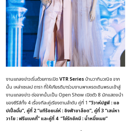
งานแถลงข่าวเริ่มด้วยการเปิด
VTR Series
บ้านวาทินวณิช จาก
นั้น เหล่าเซเลป ดารา ที่ให้เกียรติมาร่วมงานพาเหรดเดินพรมเข้าสู่
งานแถลงข่าว ต่อจากนั้นเป็น Open Show เปิดตัว 8 นักแสดงนำ
ของซีรีส์ทั้ง 4 เรื่องทีละคู่เรียงตามลำดับ คู่ที่ 1
“
วิวาห์ปฐพี : แอ
ปเปิ้ลมิ้ม”
,
คู่ที่
2 “
นทีร้อยเล่ห์ : อิงฟ้าชาล็อต”
,
คู่ที่
3 “
เสน่หา
วาโย : ฟรีนเบคกี้” และคู่ที่
4 “
โซ่รักอัคนี : น้ำหนึ่งเนย”