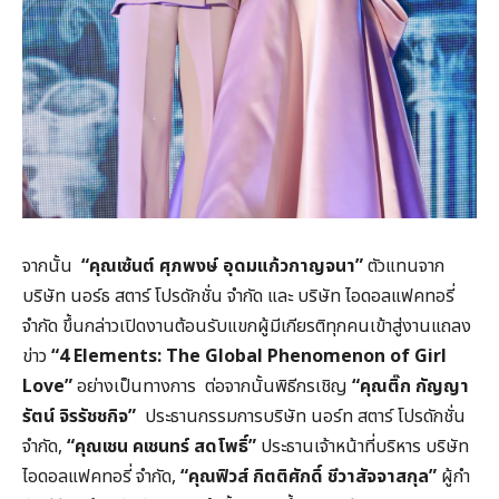
จากนั้น
“คุณเซ้นต์ ศุภพงษ์ อุดมแก้วกาญจนา”
ตัวแทนจาก
บริษัท นอร์ธ สตาร์ โปรดักชั่น จำกัด และ บริษัท ไอดอลแฟคทอรี่
จำกัด ขึ้นกล่าวเปิดงานต้อนรับแขกผู้มีเกียรติทุกคนเข้าสู่งานแถลง
ข่าว
“
4 Elements: The Global Phenomenon of Girl
Love”
อย่างเป็นทางการ ต่อจากนั้นพิธีกรเชิญ
“คุณติ๊ก กัญญา
รัตน์ จิรรัชชกิจ”
ประธานกรรมการบริษัท นอร์ท สตาร์ โปรดักชั่น
จํากัด,
“
คุณเชน คเชนทร์ สดโพธิ์”
ประธานเจ้าหน้าที่บริหาร บริษัท
ไอดอลแฟคทอรี่ จํากัด,
“
คุณฟิวส์ กิตติศักดิ์ ชีวาสัจจาสกุล”
ผู้กํา