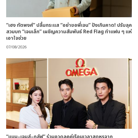
“เฮง ทัตพงศ์” ปลื้มกระแส “อย่าขอพี่เจน” ปังเกินคาด! ปรับลุค
สวมบท “เจนเล็ก” เผชิญความสัมพันธ์ Red Flag ทำแฟน ๆ แห่
เอาใจช่วย
07/08/2026
“แบม–เจมส์–กลัฟ” ร่วมอวดลุคคู่เรือนเวลาสุดหรูจาก