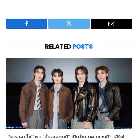
Facebook
Twitter
Email
RELATED
POSTS
“ธรรม-แม็ค” พา “อั๋น-แสตมป์” เปิดโหมดคนดวงดี! เสิร์ฟ