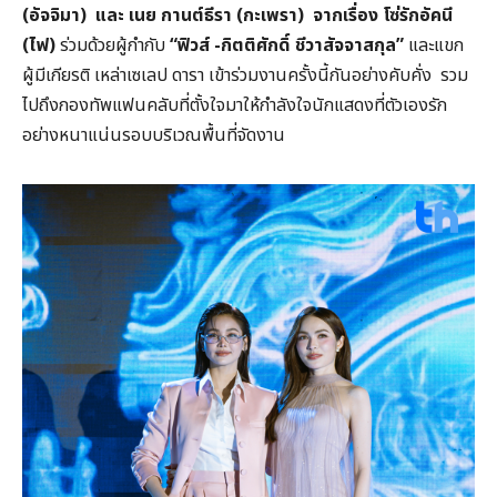
(อัจจิมา) และ เนย กานต์ธีรา (กะเพรา) จากเรื่อง โซ่รักอัคนี
(ไฟ)
ร่วมด้วยผู้กำกับ
“ฟิวส์ -กิตติศักดิ์ ชีวาสัจจาสกุล”
และแขก
ผู้มีเกียรติ เหล่าเซเลป ดารา เข้าร่วมงานครั้งนี้กันอย่างคับคั่ง รวม
ไปถึงกองทัพแฟนคลับที่ตั้งใจมาให้กำลังใจนักแสดงที่ตัวเองรัก
อย่างหนาแน่นรอบบริเวณพื้นที่จัดงาน