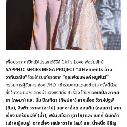
เพื่อประกาศเปิดตัวโปรเจกต์ซีรีส์ Girl’s Love ฟอร์มยักษ์
SAPPHIC SERIES MEGA PROJECT “4 Elements
บ้าน
วาทินวณิช”
โดยได้รับเกียรติจาก
“คุณพัฒนพงค์ หนูพันธ์”
กรรมการผู้จัดการ ช่อง 7HD เข้าร่วมงานแถลงข่าวในครั้งนี้ด้วย
ซึ่งในงานมีนักแสดงนำของซีรีส์ทั้ง 4 เรื่อง ได้แก่
แอปเปิ้ล ลาภิส
รา (กษมา) และ มิ้ม ปัณฑิตา (ทิพปภา) จากเรื่อง วิวาห์ปฐพี
(ดิน)
,
อิงฟ้า วราหะ (อาโป) และ ชาล็อต ออสติน (ชลลดา) จาก
เรื่อง นทีร้อยเล่ห์ (น้ำ)
,
ฟรีน สโรชา (วาโย) และ เบคกี้ รีเบคก้า
(เจ้าหญิงบลู) จากเรื่อง เสน่หาวาโย (ลม) และ น้ำหนึ่ง มิลิญ