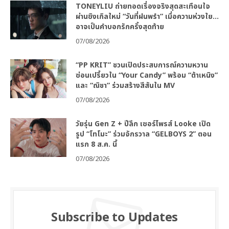
TONEYLIU ถ่ายทอดเรื่องจริงสุดสะเทือนใจ
ผ่านซิงเกิลใหม่ “วันที่ฝนพรำ” เมื่อความห่วงใย…
อาจเป็นคำบอกรักครั้งสุดท้าย
07/08/2026
“PP KRIT” ชวนเปิดประสบการณ์ความหวาน
ซ่อนเปรี้ยวใน “Your Candy” พร้อม “ต้าเหนิง”
และ “ณิชา” ร่วมสร้างสีสันใน MV
07/08/2026
วัยรุ่น Gen Z + ปีลึก เซอร์ไพรส์ Looke เปิด
รูป “โทโมะ” ร่วมจักรวาล “GELBOYS 2” ตอน
แรก 8 ส.ค. นี้
07/08/2026
Subscribe to Updates