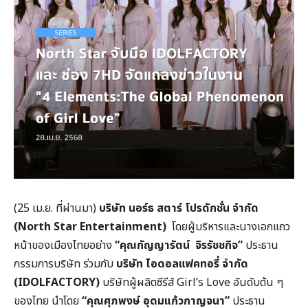
(25 เม.ย. ที่ผ่านมา)
บริษัท นอร์ธ สตาร์ โปรดักชั่น จำกัด
(
North Star Entertainment)
โดยผู้บริหารและนางเอกแถว
หน้าของเมืองไทยอย่าง
“คุณกัญญารัตน์ จิรรัชชกิจ”
ประธาน
กรรมการบริษัท ร่วมกับ
บริษัท ไอดอลแฟคทอรี่ จำกัด
(
IDOLFACTORY)
บริษัทผู้ผลิตซีรีส์ Girl’s Love อันดับต้น ๆ
ของไทย นำโดย
“คุณศุภพงษ์ อุดมแก้วกาญจนา”
ประธาน