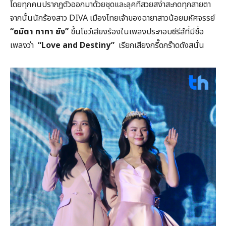
โดยทุกคนปรากฏตัวออกมาด้วยชุดและลุคที่สวยสง่าสะกดทุกสายตา
จากนั้นนักร้องสาว DIVA เมืองไทยเจ้าของฉายาสาวน้อยมหัศจรรย์
“อมิตา ทาทา ยัง”
ขึ้นโชว์เสียงร้องในเพลงประกอบซีรีส์ที่มีชื่อ
เพลงว่า
“
Love and Destiny”
เรียกเสียงกรี๊ดกร๊าดดังสนั่น