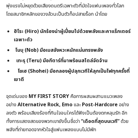
พุ่งแรงไม่หยุดด้วยเสียงดนตรีเฉพาะตัวที่มัดใจแฟนเพลงทั่วโลก
โดยสมาชิกหลักของวงล้วนเป็นตัวท็อปสายร็อก นำโดย
ฮิโระ (
Hiro) นักร้องนำผู้เปี่ยมไปด้วยพลังและคาแร็กเตอร์
เฉพาะตัว
โนบุ (Nob) มือเบสจังหวะหนักแน่นทรงพลัง
เทะรุ (
Teru)
มือกีตาร์ที่มาพร้อมสไตล์จัดจ้าน
โชเฮ (
Shohei) มือกลองผู้ปลุกเวทีให้ลุกเป็นไฟทุกครั้งที่
เขาตี
จุดเด่นของ
MY FIRST STORY
คือการผสมผสานแนวเพลง
อย่าง
Alternative Rock, Emo
และ
Post-Hardcore
อย่าง
ลงตัว พร้อมเสียงร้องที่กินใจจนใครได้ฟังเป็นต้องตกหลุมรัก อีก
ทั้งการแสดงสดของพวกเขายังขึ้นชื่อว่า
“เดือดที่สุดบนเวที”
ด้วย
พลังที่ถ่ายทอดจากหัวใจสู่แฟนเพลงแบบไม่มีพัก