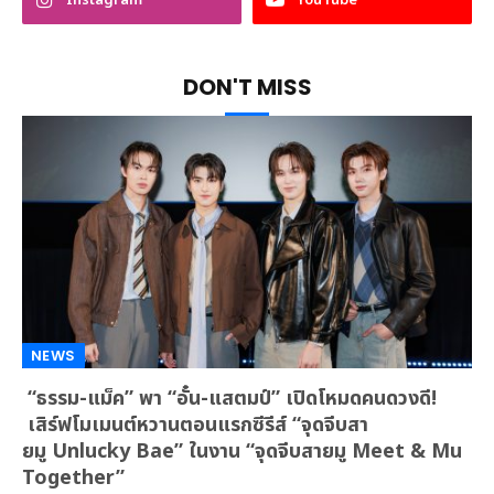
DON'T MISS
NEWS
“ธรรม-แม็ค” พา “อั๋น-แสตมป์” เปิดโหมดคนดวงดี!
เสิร์ฟโมเมนต์หวานตอนแรกซีรีส์ “จุดจีบสา
ยมู Unlucky Bae” ในงาน “จุดจีบสายมู Meet & Mu
Together”