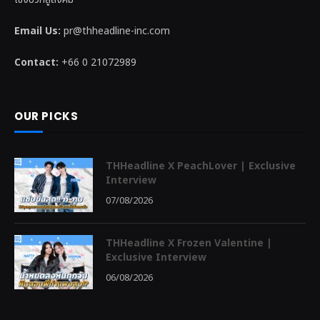
Email Us:
pr@thheadline-inc.com
Contact:
+66 0 21072989
OUR PICKS
THHeadline X PeachLover | Exclusive
Interview
07/08/2026
THHeadline X Frozen Valentine |
Exclusive Interview
06/08/2026