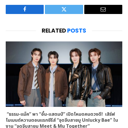
Facebook
Twitter
Email
RELATED
POSTS
“ธรรม-แม็ค” พา “อั๋น-แสตมป์” เปิดโหมดคนดวงดี! เสิร์ฟ
โมเมนต์หวานตอนแรกซีรีส์ “จุดจีบสายมู Unlucky Bae” ใน
งาน “จุดจีบสายมู Meet & Mu Together”