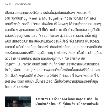
By
sl
07/08/2026
เปิดคลาสแรกคนดวงดีรับความฟินขั้นสุดกันแน่นโรงภาพยนตร์ กับ
งาน “จุดจีบสายมู Meet & Mu Together” จาก “GMMTV” คอน
เทนต์โพรไวเดอร์ชั้นนำของเมืองไทย ที่ให้แฟนๆ ได้ร่วมทำกิจกรรมสนุกๆ
และเป็น 5 สุดยอดคนดวงดี ที่ได้ถามคำถาม เปิดตำราจีบแบบสายมูกับนัก
แสดงวัยรุ่นคู่ใหม่มาแรง “ธรรม ทัพทอง สุวรรณระกานนท์, แม็ค ณัฐ
พัชร์ นิมจิรวัฒน์” และสองนักแสดงวัยรุ่นฝีมือดี “อั๋น ณภัทร พัชรชวลิต,
แสตมป์ พนัชษ์กรณ์ ฤกษ์ศิริอารี” กันอย่างใกล้ชิด และอินทุกอารมณ์ไปกับ
การรับชมตอนแรกซีรีส์ “จุดจีบสายมู Unlucky Bae” เมื่อคำสาป…เปลี่ยน
ดวงร้าย กลายเป็นความรัก และสองผู้กำกับฯ “โย อภิรักษ์ ชัย
ปัญหา” และ “อาร์ต อนันต์ รัศมี” ที่แท็กทีมมาเสิร์ฟความฟินครบรสด้วย
โชว์สุดพิเศษ เกมสนุกๆ และการพูดคุยถึงเบื้องลึกเบื้องหลังซีรีส์แบบเจาะ
ลึก เมื่อวันพฤหัสบดีที่ 6 สิงหาคม 2569 ที่ผ่านมา ที่ โรงภาพยนตร์ที่ 8
เอส เอฟ เวิลด์ ซีเนม่า เซ็นทรัลเวิลด์ เต็มไปด้วยความสุขและรอยยิ้มทุก
โมเมนต์เลยทีเดียว
TONEYLIU ถ่ายทอดเรื่องจริงสุดสะเทือนใจ
ผ่านซิงเกิลใหม่ “วันที่ฝนพรำ” เมื่อความห่วงใย…