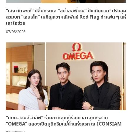
“เฮง ทัตพงศ์” ปลื้มกระแส “อย่าขอพี่เจน” ปังเกินคาด! ปรับลุค
สวมบท “เจนเล็ก” เผชิญความสัมพันธ์ Red Flag ทำแฟน ๆ แห่
เอาใจช่วย
07/08/2026
“แบม–เจมส์–กลัฟ” ร่วมอวดลุคคู่เรือนเวลาสุดหรูจาก
“OMEGA” ฉลองเปิดบูติกริมแม่น้ำแห่งแรก ณ ICONSIAM