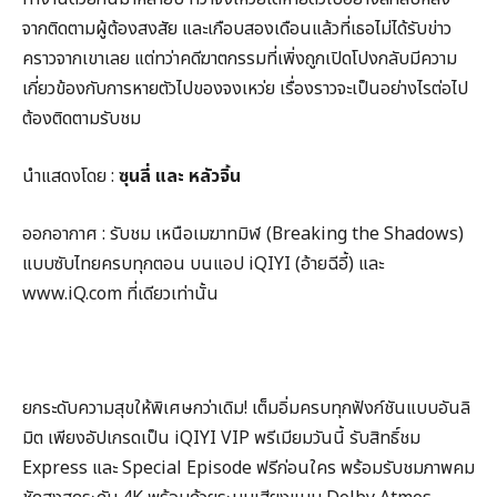
จากติดตามผู้ต้องสงสัย และเกือบสองเดือนแล้วที่เธอไม่ได้รับข่าว
คราวจากเขาเลย แต่ทว่าคดีฆาตกรรมที่เพิ่งถูกเปิดโปงกลับมีความ
เกี่ยวข้องกับการหายตัวไปของจงเหว่ย เรื่องราวจะเป็นอย่างไรต่อไป
ต้องติดตามรับชม
นำแสดงโดย :
ซุนลี่ และ หลัวจิ้น
ออกอากาศ : รับชม เหนือเมฆาทมิฬ (Breaking the Shadows)
แบบซับไทยครบทุกตอน บนแอป iQIYI (อ้ายฉีอี้) และ
www.iQ.com ที่เดียวเท่านั้น
ยกระดับความสุขให้พิเศษกว่าเดิม! เต็มอิ่มครบทุกฟังก์ชันแบบอันลิ
มิต เพียงอัปเกรดเป็น iQIYI VIP พรีเมียมวันนี้ รับสิทธิ์ชม
Express และ Special Episode ฟรีก่อนใคร พร้อมรับชมภาพคม