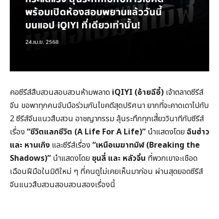
คอซีรีส์สืบสวนสอบสวนห้ามพลาด
iQIYI (
อ้ายฉีอี้)
เจ้าตลาดซีรีส์
จีน ขอพาทุกคนจับมือร่วมกันไขคดีสุดปริศนา ยากที่จะคาดเดาไปกับ
2 ซีรีส์จีนแนวสืบสวน อาชญากรรม ลุ้นระทึกทุกเสี้ยววินาทีกับซีรีส์
เรื่อง
“ชีวิตแลกชีวิต (
A Life For A Life)”
นำแสดงโดย
ฉินฮ่าว
และ หานเกิง
และซีรีส์เรื่อง
“เหนือเมฆาทมิฬ
(
Breaking the
Shadows)”
นำแสดงโดย
ซุนลี่ และ หลัวจิ้น
ที่พวกเขาจะเชือด
เฉือนฝีมือในมิติใหม่ ๆ ที่คนดูไม่เคยเห็นมาก่อน ผ่านสุดยอดซีรีส์
จีนแนวสืบสวนสอบสวนสองเรื่องนี้