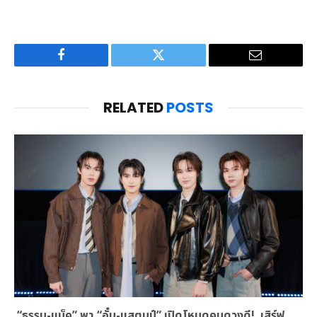
Facebook
Twitter
Email
RELATED
POSTS
“ธรรม-แม็ค” พา “อั๋น-แสตมป์” เปิดโหมดคนดวงดี! เสิร์ฟ