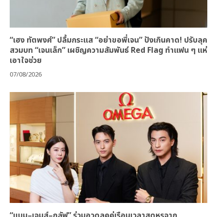
“เฮง ทัตพงศ์” ปลื้มกระแส “อย่าขอพี่เจน” ปังเกินคาด! ปรับลุค
สวมบท “เจนเล็ก” เผชิญความสัมพันธ์ Red Flag ทำแฟน ๆ แห่
เอาใจช่วย
07/08/2026
“แบม–เจมส์–กลัฟ” ร่วมอวดลุคคู่เรือนเวลาสุดหรูจาก