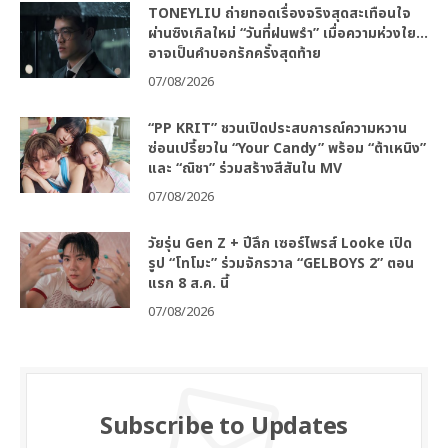
TONEYLIU ถ่ายทอดเรื่องจริงสุดสะเทือนใจ
ผ่านซิงเกิลใหม่ “วันที่ฝนพรำ” เมื่อความห่วงใย…
อาจเป็นคำบอกรักครั้งสุดท้าย
07/08/2026
“PP KRIT” ชวนเปิดประสบการณ์ความหวาน
ซ่อนเปรี้ยวใน “Your Candy” พร้อม “ต้าเหนิง”
และ “ณิชา” ร่วมสร้างสีสันใน MV
07/08/2026
วัยรุ่น Gen Z + ปีลึก เซอร์ไพรส์ Looke เปิด
รูป “โทโมะ” ร่วมจักรวาล “GELBOYS 2” ตอน
แรก 8 ส.ค. นี้
07/08/2026
Subscribe to Updates