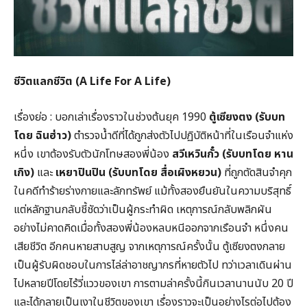
ชีวิตแลกชีวิต (
A Life For A Life)
เรื่องย่อ : บอกเล่าเรื่องราวในช่วงต้นยุค 1990
ตู้เซียงตง
(รับบท
โดย ฉินฮ่าว)
ตำรวจน้ำดีที่ได้ถูกส่งตัวไปปฏิบัติหน้าที่ในเรือนจำแห่ง
หนึ่ง เขาต้องรับตัวนักโทษสองพี่น้อง
สวีเหวินกั๋ว (รับบทโดย หาน
เกิง)
และ
เหยาปินปิน (รับบทโดย สื่อเผิงหยวน)
ที่ถูกตัดสินจำคุก
ในคดีทำร้ายร่างกายและลักทรัพย์ แม้ทั้งสองยืนยันในความบริสุทธิ์
แต่หลักฐานกลับชี้ชัดว่าเป็นผู้กระทำผิด เหตุการณ์กลับพลิกผัน
อย่างไม่คาดคิดเมื่อทั้งสองพี่น้องหลบหนีออกจากเรือนจำ หนึ่งคน
เสียชีวิต อีกคนหายสาบสูญ จากเหตุการณ์ครั้งนั้น ตู้เซียงตงกลาย
เป็นผู้รับผิดชอบในการไล่ล่าอาชญากรที่หายตัวไป ทว่าเวลาเดินผ่าน
ไปหลายปีโดยไร้วี่แววของเขา การตามล่าครั้งนี้กินเวลานานนับ 20 ปี
และได้กลายเป็นเงาในชีวิตของเขา เรื่องราวจะเป็นอย่างไรต่อไปต้อง