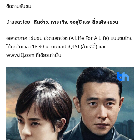
ติดตามรับชม
นำแสดงโดย
: ฉินฮ่าว
,
หานเกิง
,
จงฉู่ซี และ สื่อเผิงหยวน
ออกอากาศ : รับชม ชีวิตแลกชีวิต (A Life For A Life) แบบซับไทย
ได้ทุกวันเวลา 18.30 น. บนแอป iQIYI (อ้ายฉีอี้) และ
www.iQ.com ที่เดียวเท่านั้น