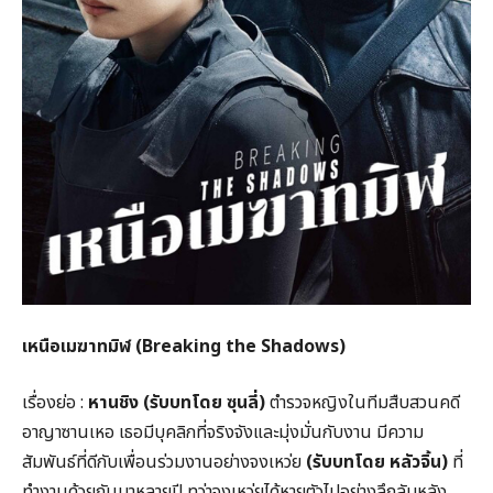
เหนือเมฆาทมิฬ (
Breaking the Shadows)
เรื่องย่อ :
หานชิง (รับบทโดย ซุนลี่)
ตำรวจหญิงในทีมสืบสวนคดี
อาญาซานเหอ เธอมีบุคลิกที่จริงจังและมุ่งมั่นกับงาน มีความ
สัมพันธ์ที่ดีกับเพื่อนร่วมงานอย่างจงเหว่ย
(รับบทโดย หลัวจิ้น)
ที่
ทำงานด้วยกันมาหลายปี ทว่าจงเหว่ยได้หายตัวไปอย่างลึกลับหลัง