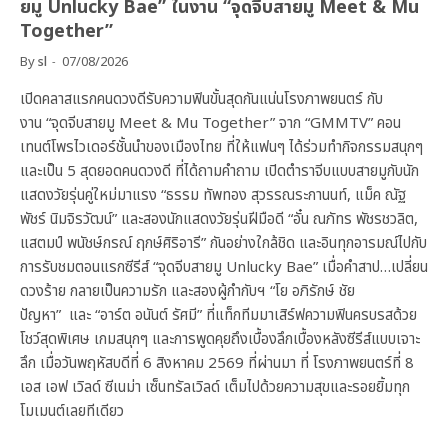
ยมู Unlucky Bae” ในงาน “จุดจีบสายมู Meet & Mu
Together”
By
sl
07/08/2026
เปิดคลาสแรกคนดวงดีรับความฟินขั้นสุดกันแน่นโรงภาพยนตร์ กับ
งาน “จุดจีบสายมู Meet & Mu Together” จาก “GMMTV” คอน
เทนต์โพรไวเดอร์ชั้นนำของเมืองไทย ที่ให้แฟนๆ ได้ร่วมทำกิจกรรมสนุกๆ
และเป็น 5 สุดยอดคนดวงดี ที่ได้ถามคำถาม เปิดตำราจีบแบบสายมูกับนัก
แสดงวัยรุ่นคู่ใหม่มาแรง “ธรรม ทัพทอง สุวรรณระกานนท์, แม็ค ณัฐ
พัชร์ นิมจิรวัฒน์” และสองนักแสดงวัยรุ่นฝีมือดี “อั๋น ณภัทร พัชรชวลิต,
แสตมป์ พนัชษ์กรณ์ ฤกษ์ศิริอารี” กันอย่างใกล้ชิด และอินทุกอารมณ์ไปกับ
การรับชมตอนแรกซีรีส์ “จุดจีบสายมู Unlucky Bae” เมื่อคำสาป…เปลี่ยน
ดวงร้าย กลายเป็นความรัก และสองผู้กำกับฯ “โย อภิรักษ์ ชัย
ปัญหา” และ “อาร์ต อนันต์ รัศมี” ที่แท็กทีมมาเสิร์ฟความฟินครบรสด้วย
โชว์สุดพิเศษ เกมสนุกๆ และการพูดคุยถึงเบื้องลึกเบื้องหลังซีรีส์แบบเจาะ
ลึก เมื่อวันพฤหัสบดีที่ 6 สิงหาคม 2569 ที่ผ่านมา ที่ โรงภาพยนตร์ที่ 8
เอส เอฟ เวิลด์ ซีเนม่า เซ็นทรัลเวิลด์ เต็มไปด้วยความสุขและรอยยิ้มทุก
โมเมนต์เลยทีเดียว