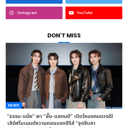
Instagram
YouTube
DON'T MISS
NEWS
“ธรรม-แม็ค” พา “อั๋น-แสตมป์” เปิดโหมดคนดวงดี!
เสิร์ฟโมเมนต์หวานตอนแรกซีรีส์ “จุดจีบสา