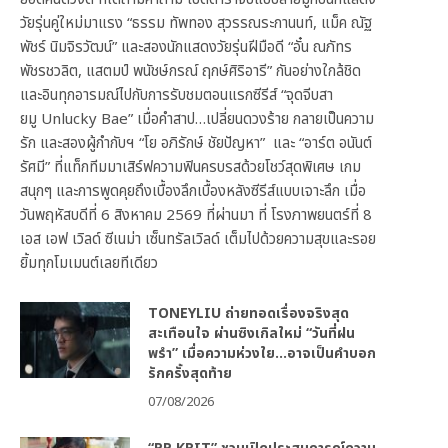
วัยรุ่นคู่ใหม่มาแรง “ธรรม ทัพทอง สุวรรณระกานนท์, แม็ค ณัฐ
พัชร์ นิมจิรวัฒน์” และสองนักแสดงวัยรุ่นฝีมือดี “อั๋น ณภัทร
พัชรชวลิต, แสตมป์ พนัชษ์กรณ์ ฤกษ์ศิริอารี” กันอย่างใกล้ชิด
และอินทุกอารมณ์ไปกับการรับชมตอนแรกซีรีส์ “จุดจีบสา
ยมู Unlucky Bae” เมื่อคำสาป…เปลี่ยนดวงร้าย กลายเป็นความ
รัก และสองผู้กำกับฯ “โย อภิรักษ์ ชัยปัญหา” และ “อาร์ต อนันต์
รัศมี” ที่แท็กทีมมาเสิร์ฟความฟินครบรสด้วยโชว์สุดพิเศษ เกม
สนุกๆ และการพูดคุยถึงเบื้องลึกเบื้องหลังซีรีส์แบบเจาะลึก เมื่อ
วันพฤหัสบดีที่ 6 สิงหาคม 2569 ที่ผ่านมา ที่ โรงภาพยนตร์ที่ 8
เอส เอฟ เวิลด์ ซีเนม่า เซ็นทรัลเวิลด์ เต็มไปด้วยความสุขและรอย
ยิ้มทุกโมเมนต์เลยทีเดียว
TONEYLIU ถ่ายทอดเรื่องจริงสุด
สะเทือนใจ ผ่านซิงเกิลใหม่ “วันที่ฝน
พรำ” เมื่อความห่วงใย…อาจเป็นคำบอก
รักครั้งสุดท้าย
07/08/2026