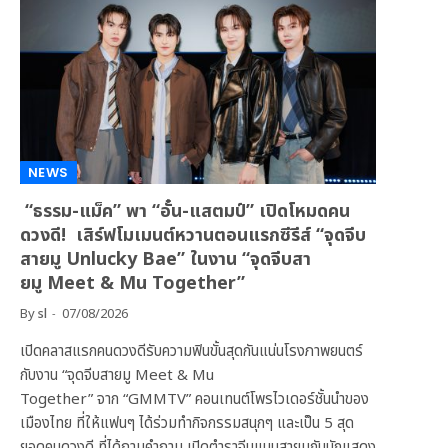
NEWS
“ธรรม-แม็ค” พา “อั๋น-แสตมป์” เปิดโหมดคน
ดวงดี! เสิร์ฟโมเมนต์หวานตอนแรกซีรีส์ “จุดจีบ
สายมู Unlucky Bae” ในงาน “จุดจีบสา
ยมู Meet & Mu Together”
By
sl
07/08/2026
เปิดคลาสแรกคนดวงดีรับความฟินขั้นสุดกันแน่นโรงภาพยนตร์
กับงาน “จุดจีบสายมู Meet & Mu
Together” จาก “GMMTV” คอนเทนต์โพรไวเดอร์ชั้นนำของ
เมืองไทย ที่ให้แฟนๆ ได้ร่วมทำกิจกรรมสนุกๆ และเป็น 5 สุด
ยอดคนดวงดี ที่ได้ถามคำถาม เปิดตำราจีบแบบสายมูกับนักแสดง