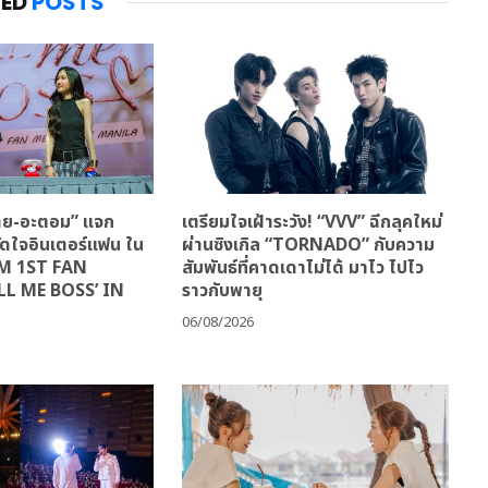
TED
POSTS
ฝ้าย-อะตอม” แจก
เตรียมใจเฝ้าระวัง! “VVV” ฉีกลุคใหม่
มัดใจอินเตอร์แฟน ใน
ผ่านซิงเกิล “TORNADO” กับความ
M 1ST FAN
สัมพันธ์ที่คาดเดาไม่ได้ มาไว ไปไว
LL ME BOSS’ IN
ราวกับพายุ
06/08/2026