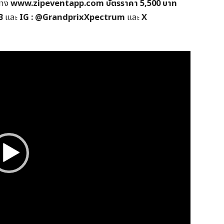
นทาง
www.zipeventapp.com
บัตรราคา 5,500 บาท
B
และ
IG : @GrandprixXpectrum
และ
X