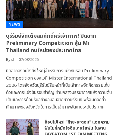
NEWS
บุรีรัมย์จัดเต็มสมศักดิ์ศรีเจ้าภาพ! ปิดฉาก
Preliminary Competition ลุ้น Mi
Thailand คนใหม่ของประเทศไทย
By
sl
07/08/2026
ปิดฉากลงอย่างยิ่งใหญ่สำหรับการแข่งขันรอบ Preliminary
Competition ของเวที Mister International Thailand
2026 โดยจังหวัดบุรีรัมย์รับหน้าที่เป็นเจ้าภาพจัดกิจกรรมเก็บ
ตัวและการแข่งขันรอบสำคัญ ท่ามกลางบรรยากาศแห่งความตื่น
เต้นและการต้อนรับอย่างอบอุ่นจากชาวบุรีรัมย์ พร้อมตอกย้ำ
ศักยภาพของจังหวัดในการเป็นเจ้าภาพจัดงานระดับประเทศ
ฮ็อบไม่ไหว! “ฝ้าย-อะตอม” แจกความ
ฟินไม่กั๊กมัดใจอินเตอร์แฟน ในงาน
FAYEATOM 1ST FAN MEETING