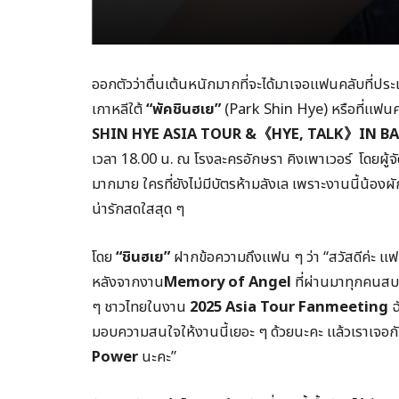
ออกตัวว่าตื่นเต้นหนักมากที่จะได้มาเจอแฟนคลับที่
เกาหลีใต้
“พัคชินฮเย”
(Park Shin Hye) หรือที่แฟนค
SHIN HYE
ASIA TOUR &
《
HYE, TALK
》IN B
เวลา 18.00 น. ณ โรงละครอักษรา คิงเพาเวอร์ โดยผู้จ
มากมาย ใครที่ยังไม่มีบัตรห้ามลังเล เพราะงานนี้น้อง
น่ารักสดใสสุด ๆ
โดย
“ชินฮเย”
ฝากข้อความถึงแฟน ๆ ว่า “สวัสดีค่ะ แฟ
หลังจากงาน
Memory of Angel
ที่ผ่านมาทุกคนสบ
ๆ ชาวไทยในงาน
2025
Asia Tour Fanmeeting
ฉ
มอบความสนใจให้งานนี้เยอะ ๆ ด้วยนะคะ แล้วเราเจอกั
Power
นะคะ”