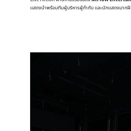
แสดงนำพร้อมทีมผู้บริหารผู้กำกับ และนักแสดงมากฝี