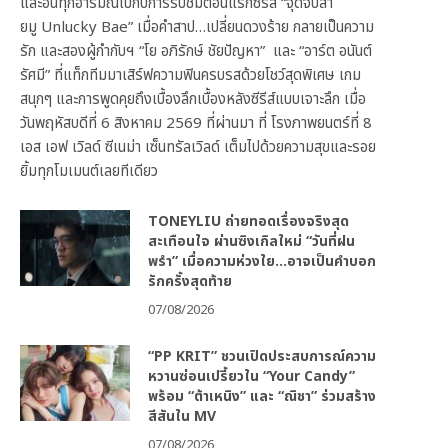
และอินทุกอารมณ์ไปกับการรับชมตอนแรกซีรีส์ “จุดจีบสา
ยมู Unlucky Bae” เมื่อคำสาป…เปลี่ยนดวงร้าย กลายเป็นความ
รัก และสองผู้กำกับฯ “โย อภิรักษ์ ชัยปัญหา” และ “อาร์ต อนันต์
รัศมี” ที่แท็กทีมมาเสิร์ฟความฟินครบรสด้วยโชว์สุดพิเศษ เกม
สนุกๆ และการพูดคุยถึงเบื้องลึกเบื้องหลังซีรีส์แบบเจาะลึก เมื่อ
วันพฤหัสบดีที่ 6 สิงหาคม 2569 ที่ผ่านมา ที่ โรงภาพยนตร์ที่ 8
เอส เอฟ เวิลด์ ซีเนม่า เซ็นทรัลเวิลด์ เต็มไปด้วยความสุขและรอย
ยิ้มทุกโมเมนต์เลยทีเดียว
TONEYLIU ถ่ายทอดเรื่องจริงสุด
สะเทือนใจ ผ่านซิงเกิลใหม่ “วันที่ฝน
พรำ” เมื่อความห่วงใย…อาจเป็นคำบอก
รักครั้งสุดท้าย
07/08/2026
“PP KRIT” ชวนเปิดประสบการณ์ความ
หวานซ่อนเปรี้ยวใน “Your Candy”
พร้อม “ต้าเหนิง” และ “ณิชา” ร่วมสร้าง
สีสันใน MV
07/08/2026