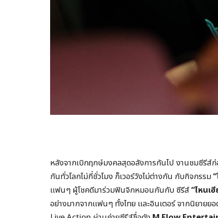
หลังจากเบิกฤกษ์มงคลสุดอลังการกันไป งานชมซีรีส์
กันทั่วโลกไม่กี่ชั่วโมง ก็เวอร์วังไม่ต่างกัน กับกิจกรรม
“
แฟนๆ ผู้โชคดีมาร่วมฟินจิกหมอนกันกับ ซีรีส์
“ไหนเฮี
อย่างมากจากแฟนๆ ทั้งไทย และอินเตอร์ จากนิยายยอดน
Live Action ผ่านค่ายซีรีส์ชื่อดัง
M.Flow Enterta