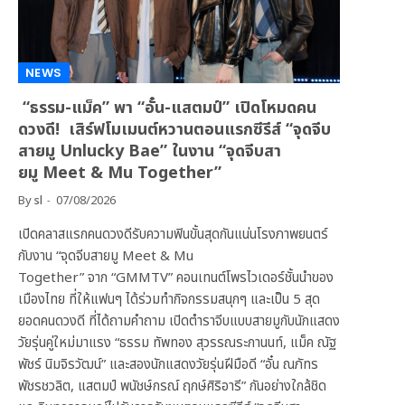
NEWS
“ธรรม-แม็ค” พา “อั๋น-แสตมป์” เปิดโหมดคน
ดวงดี! เสิร์ฟโมเมนต์หวานตอนแรกซีรีส์ “จุดจีบ
สายมู Unlucky Bae” ในงาน “จุดจีบสา
ยมู Meet & Mu Together”
By
sl
07/08/2026
เปิดคลาสแรกคนดวงดีรับความฟินขั้นสุดกันแน่นโรงภาพยนตร์
กับงาน “จุดจีบสายมู Meet & Mu
Together” จาก “GMMTV” คอนเทนต์โพรไวเดอร์ชั้นนำของ
เมืองไทย ที่ให้แฟนๆ ได้ร่วมทำกิจกรรมสนุกๆ และเป็น 5 สุด
ยอดคนดวงดี ที่ได้ถามคำถาม เปิดตำราจีบแบบสายมูกับนักแสดง
วัยรุ่นคู่ใหม่มาแรง “ธรรม ทัพทอง สุวรรณระกานนท์, แม็ค ณัฐ
พัชร์ นิมจิรวัฒน์” และสองนักแสดงวัยรุ่นฝีมือดี “อั๋น ณภัทร
พัชรชวลิต, แสตมป์ พนัชษ์กรณ์ ฤกษ์ศิริอารี” กันอย่างใกล้ชิด