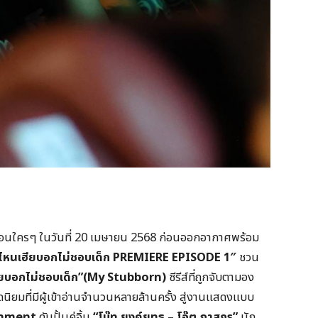
ก่อนใครๆ ในวันที่ 20 เมษายน 2568 ก่อนออกอากาศพร้อม
ไหนเฮียบอกไม่ชอบเด็ก
PREMIERE EPISODE
1″
ชวน
ยบอกไม่ชอบเด็ก”(
My Stubborn)
ซีรีส์ที่ถูกจับตามอง
ิยมที่มีผู้เข้าอ่านจำนวนหลายล้านครั้ง สู่งานแสดงแบบ
inment
ดันปั้นคู่จิ้น
“โบ๊ท ยงค์ยุทธ – โอ๊ต ภาสกร”
นัก